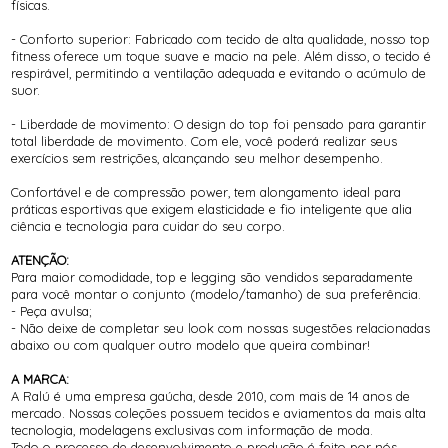
físicas.
- Conforto superior: Fabricado com tecido de alta qualidade, nosso top
fitness oferece um toque suave e macio na pele. Além disso, o tecido é
respirável, permitindo a ventilação adequada e evitando o acúmulo de
suor.
- Liberdade de movimento: O design do top foi pensado para garantir
total liberdade de movimento. Com ele, você poderá realizar seus
exercícios sem restrições, alcançando seu melhor desempenho.
Confortável e de compressão power, tem alongamento ideal para
práticas esportivas que exigem elasticidade e fio inteligente que alia
ciência e tecnologia para cuidar do seu corpo.
ATENÇÃO:
Para maior comodidade, top e legging são vendidos separadamente
para você montar o conjunto (modelo/tamanho) de sua preferência.
- Peça avulsa;
- Não deixe de completar seu look com nossas sugestões relacionadas
abaixo ou com qualquer outro modelo que queira combinar!
A MARCA:
A Ralú é uma empresa gaúcha, desde 2010, com mais de 14 anos de
mercado. Nossas coleções possuem tecidos e aviamentos da mais alta
tecnologia, modelagens exclusivas com informação de moda.
Todo o processo de desenvolvimento e produção é feito por nós,