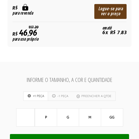
R$
Logue-se para
para revenda
ver o preço
117,39
em até
46,96
6x R$ 7,83
R$
para uso próprio
INFORME O TAMANHO, A COR E QUANTIDADE
+1 PEÇA
-1 PEÇA
PREENCHER A QTDE
P
G
M
GG