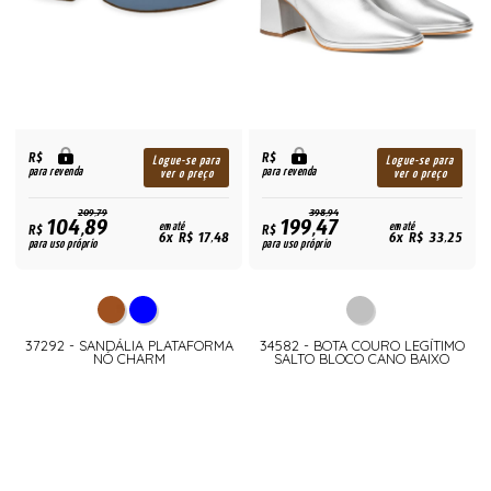
R$
R$
Logue-se para
Logue-se para
para revenda
para revenda
ver o preço
ver o preço
209,79
398,94
104,89
199,47
R$
em até
R$
em até
6x R$ 17,48
6x R$ 33,25
para uso próprio
para uso próprio
37292 - SANDÁLIA PLATAFORMA
34582 - BOTA COURO LEGÍTIMO
NÓ CHARM
SALTO BLOCO CANO BAIXO