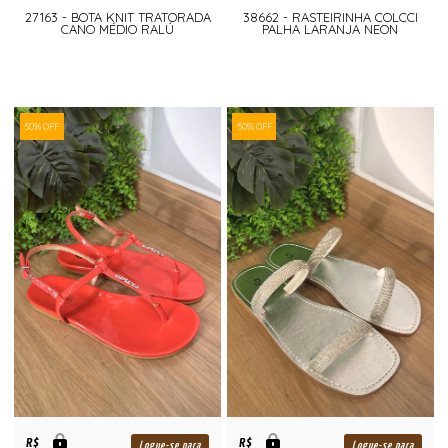
27163 - BOTA KNIT TRATORADA
38662 - RASTEIRINHA COLCCI
CANO MÉDIO RALÚ
PALHA LARANJA NEON
50% OFF
50% OFF
R$
R$
Logue-se para
Logue-se para