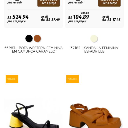
para revenda
para revenda
ver o preço
ver o preço
209,79
524,94
104,89
R$
em até
R$
em até
6x R$ 87,49
6x R$ 17,48
para uso próprio
para uso próprio
55983 - BOTA WESTERN FEMININA
37182 - SANDÁLIA FEMININA
EM CAMURÇA CARAMELO
ESPADRILLE
50% OFF
50% OFF