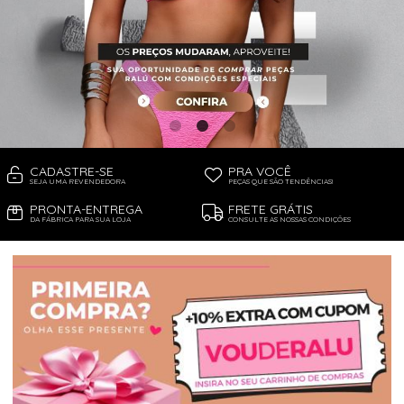
TOP DE BIQUÍNI
TOP E CROPPEDS
CADASTRE-SE
PRA VOCÊ
SEJA UMA REVENDEDORA
PEÇAS QUE SÃO TENDÊNCIAS!
PRONTA-ENTREGA
FRETE GRÁTIS
DA FÁBRICA PARA SUA LOJA
CONSULTE AS NOSSAS CONDIÇÕES