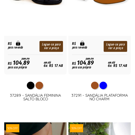
R$
R$
Logue-se para
Logue-se para
para revenda
para revenda
ver o preço
ver o preço
209,79
209,79
104,89
104,89
R$
em até
R$
em até
6x R$ 17,48
6x R$ 17,48
para uso próprio
para uso próprio
37289 - SANDÁLIA FEMININA
37291 - SANDÁLIA PLATAFORMA
SALTO BLOCO
NÓ CHARM
50% OFF
50% OFF