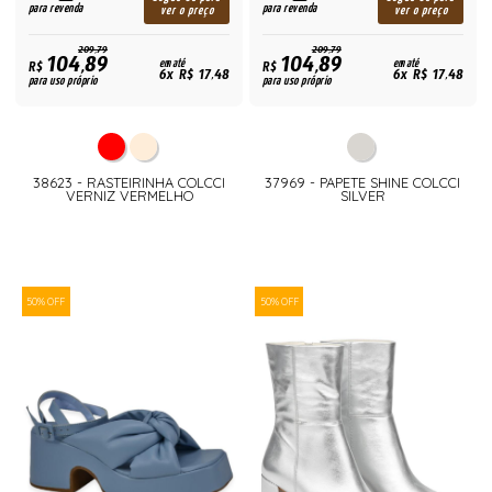
para revenda
para revenda
ver o preço
ver o preço
209,79
209,79
104,89
104,89
R$
em até
R$
em até
6x R$ 17,48
6x R$ 17,48
para uso próprio
para uso próprio
38623 - RASTEIRINHA COLCCI
37969 - PAPETE SHINE COLCCI
VERNIZ VERMELHO
SILVER
50% OFF
50% OFF