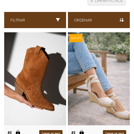
LIMPAR FILTROS
FILTRAR
ORDENAR
50% OFF
R$
R$
Logue-se para
Logue-se para