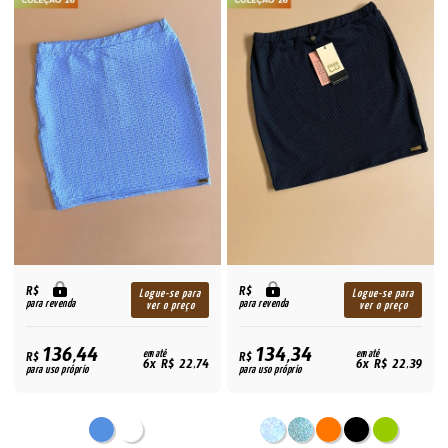
R$
R$
Logue-se para
Logue-se para
para revenda
para revenda
ver o preço
ver o preço
136,44
134,34
R$
em até
R$
em até
6x R$ 22,74
6x R$ 22,39
para uso próprio
para uso próprio