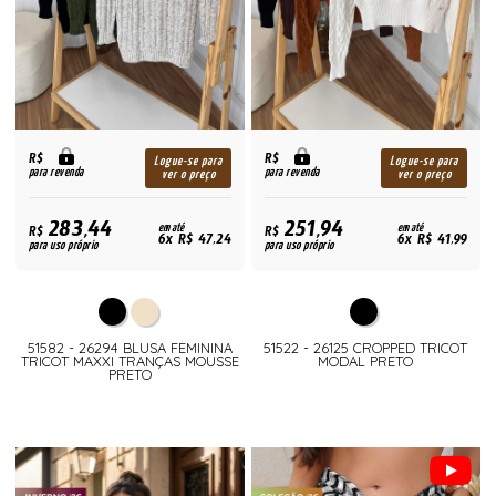
R$
R$
Logue-se para
Logue-se para
para revenda
para revenda
ver o preço
ver o preço
283,44
251,94
R$
em até
R$
em até
6x R$ 47,24
6x R$ 41,99
para uso próprio
para uso próprio
51582 - 26294 BLUSA FEMININA
51522 - 26125 CROPPED TRICOT
TRICOT MAXXI TRANÇAS MOUSSE
MODAL PRETO
PRETO