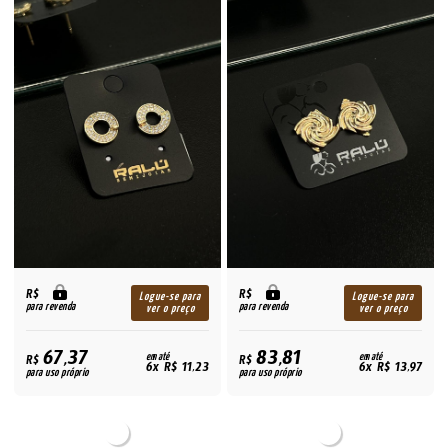
R$
R$
Logue-se para
Logue-se para
para revenda
para revenda
ver o preço
ver o preço
67,37
83,81
R$
em até
R$
em até
6x R$ 11,23
6x R$ 13,97
para uso próprio
para uso próprio