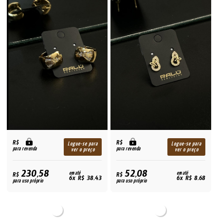
R$
R$
Logue-se para
Logue-se para
para revenda
para revenda
ver o preço
ver o preço
230,58
52,08
R$
em até
R$
em até
6x R$ 38,43
6x R$ 8,68
para uso próprio
para uso próprio