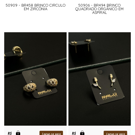
50909 - BR458 BRINCO CIRCULO
50906 - BR494 BRINCO
EM ZIRCÔNIA
QUADRADO ORGÂNICO EM
ASPIRAL
R$
R$
Logue-se para
Logue-se para