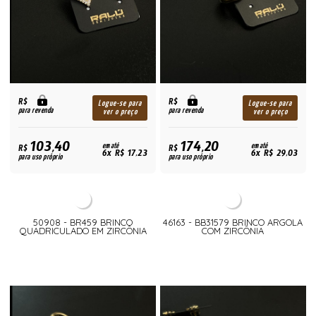
R$
R$
Logue-se para
Logue-se para
para revenda
para revenda
ver o preço
ver o preço
103,40
174,20
R$
em até
R$
em até
6x R$ 17,23
6x R$ 29,03
para uso próprio
para uso próprio
50908 - BR459 BRINCO
46163 - BB31579 BRINCO ARGOLA
QUADRICULADO EM ZIRCÔNIA
COM ZIRCÔNIA