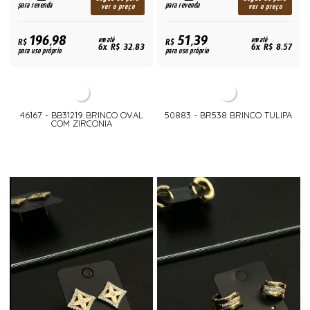
para revenda
para revenda
ver o preço
ver o preço
196,98
51,39
R$
em até
R$
em até
6x R$ 32,83
6x R$ 8,57
para uso próprio
para uso próprio
46167 - BB31219 BRINCO OVAL
50883 - BR538 BRINCO TULIPA
COM ZIRCONIA