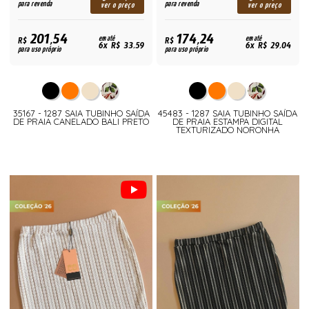
para revenda
para revenda
ver o preço
ver o preço
201,54
174,24
R$
em até
R$
em até
6x R$ 33,59
6x R$ 29,04
para uso próprio
para uso próprio
35167 - 1287 SAIA TUBINHO SAÍDA
45483 - 1287 SAIA TUBINHO SAÍDA
DE PRAIA CANELADO BALI PRETO
DE PRAIA ESTAMPA DIGITAL
TEXTURIZADO NORONHA