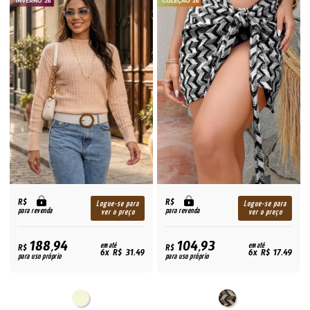
R$
R$
Logue-se para
Logue-se para
para revenda
para revenda
ver o preço
ver o preço
188,94
104,93
R$
em até
R$
em até
6x R$ 31,49
6x R$ 17,49
para uso próprio
para uso próprio