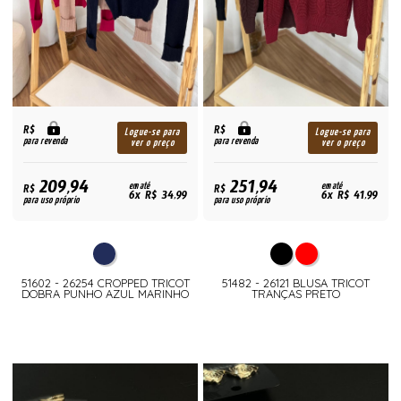
R$
R$
Logue-se para
Logue-se para
para revenda
para revenda
ver o preço
ver o preço
209,94
251,94
R$
em até
R$
em até
6x R$ 34,99
6x R$ 41,99
para uso próprio
para uso próprio
51602 - 26254 CROPPED TRICOT
51482 - 26121 BLUSA TRICOT
DOBRA PUNHO AZUL MARINHO
TRANÇAS PRETO