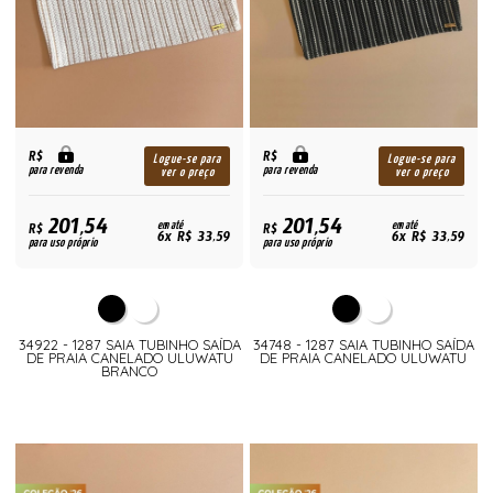
R$
R$
Logue-se para
Logue-se para
para revenda
para revenda
ver o preço
ver o preço
201,54
201,54
R$
em até
R$
em até
6x R$ 33,59
6x R$ 33,59
para uso próprio
para uso próprio
34922 - 1287 SAIA TUBINHO SAÍDA
34748 - 1287 SAIA TUBINHO SAÍDA
DE PRAIA CANELADO ULUWATU
DE PRAIA CANELADO ULUWATU
BRANCO