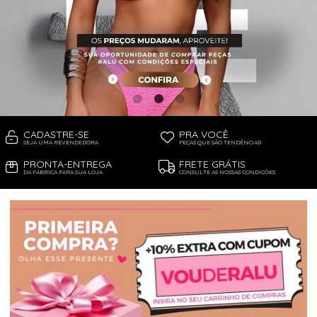
PIJAMA FEMININO
PIJAMA INFANTIL
PIJAMA MASCULINO
RASTEIRAS E PAPETES
ROUPÃO
SAÍDAS DE PRAIA
SANDÁLIAS
SHORTS E SAIAS
TÊNIS
TOP DE BIQUÍNI
TOP E CROPPEDS
CADASTRE-SE
PRA VOCÊ
TRICOTS
SEJA UMA REVENDEDORA
PEÇAS QUE SÃO TENDÊNCIAS!
VESTIDOS
PRONTA-ENTREGA
FRETE GRÁTIS
DA FÁBRICA PARA SUA LOJA
CONSULTE AS NOSSAS CONDIÇÕES