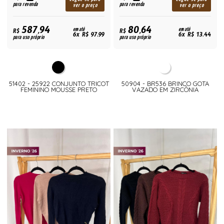
para revenda
para revenda
ver o preço
ver o preço
587,94
80,64
R$
em até
R$
em até
6x R$ 97,99
6x R$ 13,44
para uso próprio
para uso próprio
51402 - 25922 CONJUNTO TRICOT
50904 - BR536 BRINCO GOTA
FEMININO MOUSSE PRETO
VAZADO EM ZIRCÔNIA