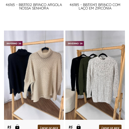
46165 - BB31102 BRINCO ARGOLA
46185 - BB31043 BRINCO COM
NOSSA SENHORA
LAÇO EM ZIRCÔNIA
R$
R$
Logue-se para
Logue-se para