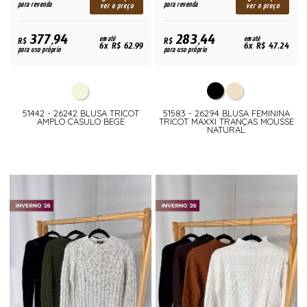
para revenda
para revenda
ver o preço
ver o preço
377,94
283,44
R$
em até
R$
em até
6x R$ 62,99
6x R$ 47,24
para uso próprio
para uso próprio
51442 - 26242 BLUSA TRICOT
51583 - 26294 BLUSA FEMININA
AMPLO CASULO BEGE
TRICOT MAXXI TRANÇAS MOUSSE
NATURAL