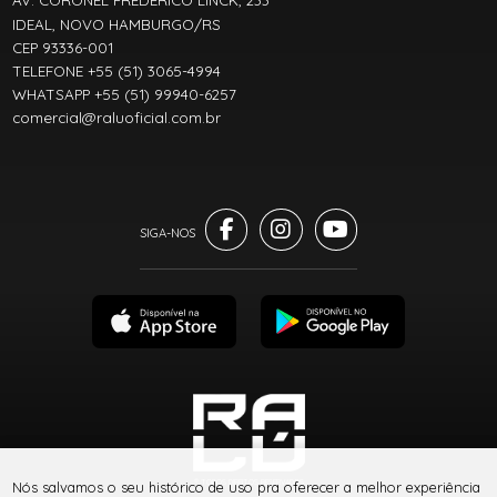
AV. CORONEL FREDERICO LINCK, 233
IDEAL, NOVO HAMBURGO/RS
CEP 93336-001
TELEFONE +55 (51) 3065-4994
WHATSAPP +55 (51) 99940-6257
comercial@raluoficial.com.br
® TODOS DIREITOS RESERVADOS
Nós salvamos o seu histórico de uso pra oferecer a melhor experiência