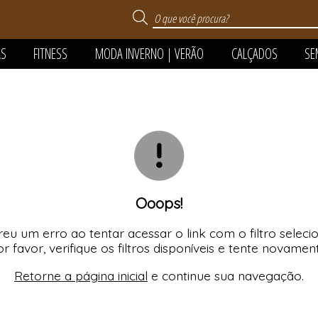
AS
FITNESS
MODA INVERNO | VERÃO
CALÇADOS
SE
 VERÃO
TODOS DE MODA INVERNO
TODOS DE MODA PR
TODOS DE SUPER SA
TODOS DE CALÇAD
TODOS DE SEMIJOI
TODOS DE PIJAMA
TODOS DE FITNES
FANTIL
Ooops!
eu um erro ao tentar acessar o link com o filtro seleci
r favor, verifique os filtros disponíveis e tente novamen
FANTIL
Retorne a página inicial
e continue sua navegação.