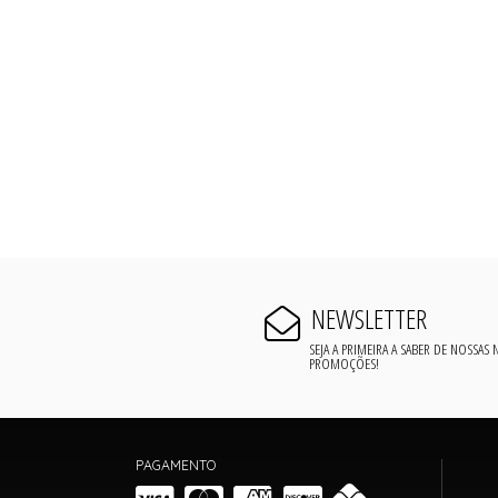
RASTEIRAS E PAPETES
ROUPÃO
SAÍDAS DE PRAIA
SANDÁLIAS
SHORTS E SAIAS
TÊNIS
TOP DE BIQUÍNI
TOP E CROPPEDS
TRICOTS
VESTIDOS
NEWSLETTER
SEJA A PRIMEIRA A SABER DE NOSSAS
PROMOÇÕES!
PAGAMENTO