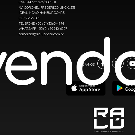
CNPJ 44.665.522/0001-88
AV. CORONEL FREDERICO LINCK, 233
IDEAL, NOVO HAMBURGO/RS
CEP 93336-001
TELEFONE +55 (51) 3065-4994
WHATSAPP +55 (51) 99940-6257
comercial@raluoficial.com.br
® TODOS DIREITOS RESERVADOS