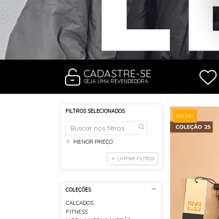
RASTEIRAS E PAPETES
ROUPÃO
SAÍDAS DE PRAIA
SANDÁLIAS
SHORTS E SAIAS
TÊNIS
TOP DE BIQUÍNI
TOP E CROPPEDS
CADASTRE-SE
TRICOTS
SEJA UMA REVENDEDORA
VESTIDOS
FILTROS SELECIONADOS
40% OFF
MENOR PREÇO
LIMPAR FILTROS
COLEÇÕES
CALÇADOS
FITNESS