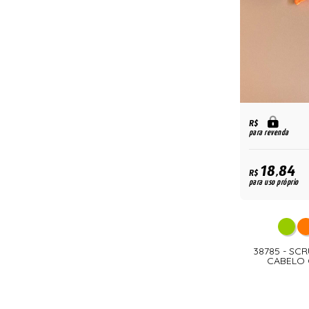
R$
para revenda
18,84
R$
para uso próprio
38785 - S
CABELO