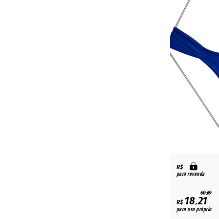
R$
para revenda
60,69
18,21
R$
para uso próprio