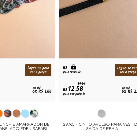
R$
Logue-se para
Logue-se par
para revenda
ver o preço
ver o preço
31,44
12,58
em até
em até
R$
6x R$ 1,88
6x R$ 2
para uso próprio
CRUNCHIE AMARRADOR DE
29765 - CINTO AVULSO PARA VESTI
ANELADO EDEN SAFARI
SAÍDA DE PRAIA