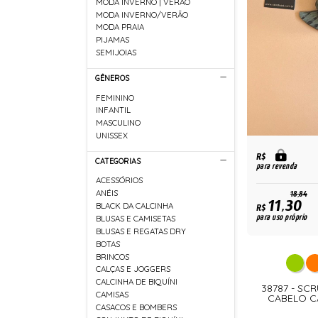
MODA INVERNO | VERÃO
MODA INVERNO/VERÃO
MODA PRAIA
PIJAMAS
SEMIJOIAS
GÊNEROS
FEMININO
INFANTIL
MASCULINO
UNISSEX
R$
CATEGORIAS
para revenda
ACESSÓRIOS
ANÉIS
18,84
11,30
BLACK DA CALCINHA
R$
para uso próprio
BLUSAS E CAMISETAS
BLUSAS E REGATAS DRY
BOTAS
BRINCOS
CALÇAS E JOGGERS
CALCINHA DE BIQUÍNI
38787 - S
CAMISAS
CABELO C
CASACOS E BOMBERS