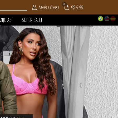
0
Minha Conta
R$ 0,00
MIJOIAS
SUPER SALE!
 | VERÃO
AIA
LE!
OS
AS
S
S