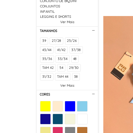
CONJUNTO DE BIQUÍNI
CONJUNTOS
INFANTIL
LEGGING E SHORTS
Ver Mais
TAMANHOS
39
27/28
25/26
43/44
41/42
37/38
35/36
33/34
48
TAM 42
54
29/30
31/32
TAM 44
38
Ver Mais
CORES