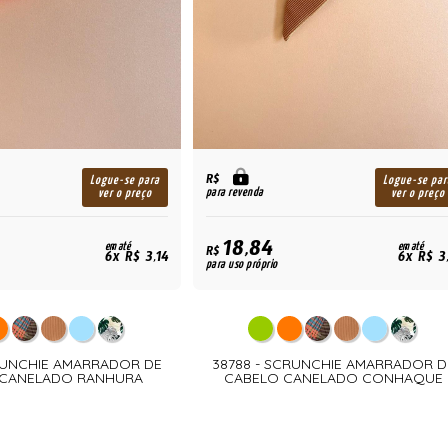
R$
Logue-se para
Logue-se par
para revenda
ver o preço
ver o preço
18,84
em até
em até
R$
6x R$ 3,14
6x R$ 3
para uso próprio
CRUNCHIE AMARRADOR DE
38788 - SCRUNCHIE AMARRADOR D
 CANELADO RANHURA
CABELO CANELADO CONHAQUE