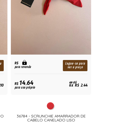
R$
a
Logue-se para
para revenda
ver o preço
14,64
em até
R$
,10
6x R$ 2,44
para uso próprio
DO
36784 - SCRUNCHIE AMARRADOR DE
CABELO CANELADO LISO