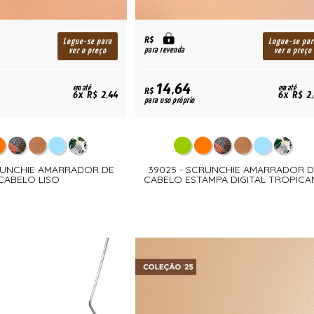
R$
Logue-se para
Logue-se par
para revenda
ver o preço
ver o preço
14,64
em até
em até
R$
6x R$ 2,44
6x R$ 2
para uso próprio
RUNCHIE AMARRADOR DE
39025 - SCRUNCHIE AMARRADOR D
CABELO LISO
CABELO ESTAMPA DIGITAL TROPICA