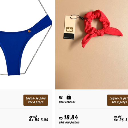
R$
Logue-se para
Logue-se par
para revenda
ver o preço
ver o preço
18,84
em até
em até
R$
6x R$ 3,04
6x R$ 3
para uso próprio