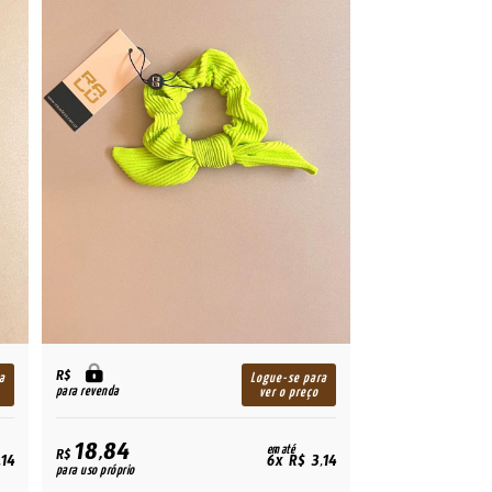
R$
a
Logue-se para
para revenda
ver o preço
18,84
em até
R$
,14
6x R$ 3,14
para uso próprio