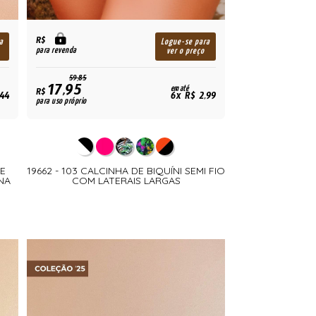
R$
a
Logue-se para
para revenda
ver o preço
59,85
17,95
em até
R$
,44
6x R$ 2,99
para uso próprio
E
19662 - 103 CALCINHA DE BIQUÍNI SEMI FIO
NA
COM LATERAIS LARGAS