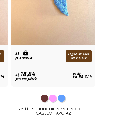
R$
a
Logue-se para
para revenda
ver o preço
18,84
em até
R$
,14
6x R$ 3,14
para uso próprio
E
37511 - SCRUNCHIE AMARRADOR DE
CABELO FAVO AZ