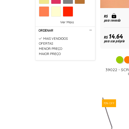
R$
para revenda
Ver Mais
ORDENAR
14,64
R$
MAIS VENDIDOS
para uso próprio
OFERTAS
MENOR PREÇO
MAIOR PREÇO
39022 - SC
70% OFF