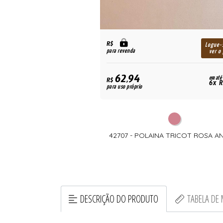
R$
Logue-
para revenda
ver o
62,94
em até
R$
6x R
para uso próprio
42707 - POLAINA TRICOT ROSA A
DESCRIÇÃO DO PRODUTO
TABELA DE