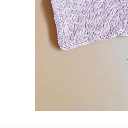
RASTEIRAS E PAPETES
ROUPÃO
SAÍDAS DE PRAIA
SANDÁLIAS
SHORTS E SAIAS
TÊNIS
TOP DE BIQUÍNI
TOP E CROPPEDS
TRICOTS
VESTIDOS