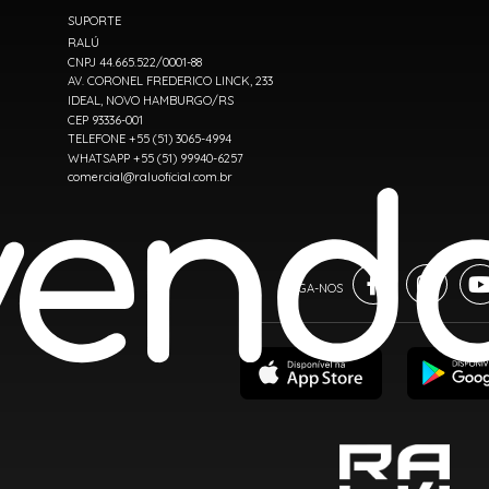
SUPORTE
RALÚ
CNPJ 44.665.522/0001-88
AV. CORONEL FREDERICO LINCK, 233
IDEAL, NOVO HAMBURGO/RS
CEP 93336-001
TELEFONE +55 (51) 3065-4994
WHATSAPP +55 (51) 99940-6257
comercial@raluoficial.com.br