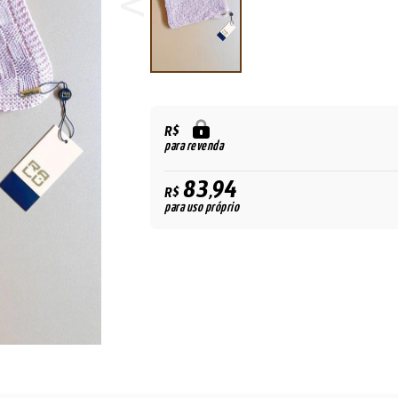
R$
para revenda
83,94
R$
para uso próprio