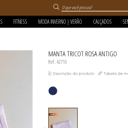
AS
FITNESS
MODA INVERNO | VERÃO
CALÇADOS
SE
 VERÃO
MANTA TRICOT ROSA ANTIGO
TODOS DE MODA INVERNO
TODOS DE MODA PR
TODOS DE SUPER SA
TODOS DE CALÇAD
TODOS DE SEMIJOI
TODOS DE PIJAMA
TODOS DE FITNES
Ref.: 42710
FANTIL
Descrição do produto
Tabela de m
FANTIL