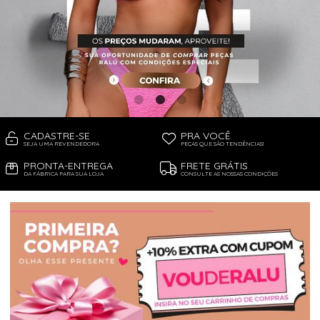
PIJAMA FEMININO
PIJAMA INFANTIL
PIJAMA MASCULINO
RASTEIRAS E PAPETES
ROUPÃO
SAÍDAS DE PRAIA
SANDÁLIAS
SHORTS E SAIAS
TÊNIS
TOP DE BIQUÍNI
TOP E CROPPEDS
CADASTRE-SE
PRA VOCÊ
TRICOTS
SEJA UMA REVENDEDORA
PEÇAS QUE SÃO TENDÊNCIAS!
VESTIDOS
PRONTA-ENTREGA
FRETE GRÁTIS
DA FÁBRICA PARA SUA LOJA
CONSULTE AS NOSSAS CONDIÇÕES