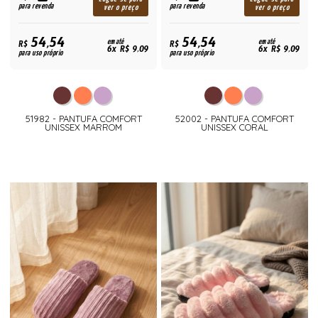
para revenda
para revenda
ver o preço
ver o preço
54,54
54,54
R$
em até
R$
em até
6x R$ 9,09
6x R$ 9,09
para uso próprio
para uso próprio
51982 - PANTUFA COMFORT
52002 - PANTUFA COMFORT
UNISSEX MARROM
UNISSEX CORAL