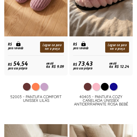
R$
R$
Logue-se para
Logue-se para
para revenda
para revenda
ver o preço
ver o preço
54,54
73,43
R$
em até
R$
em até
6x R$ 9,09
6x R$ 12,24
para uso próprio
para uso próprio
52003 - PANTUFA COMFORT
40403 - PANTUFA COZY
UNISSEX LILÁS
CANELADA UNISSEX
ANTIDERRAPANTE ROSA BEBÊ