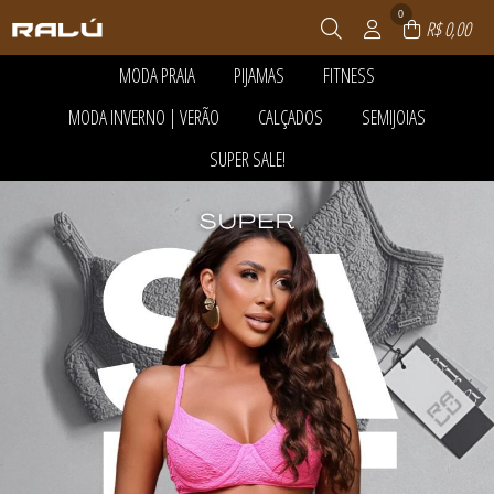
0
R$ 0,00
MODA PRAIA
PIJAMAS
FITNESS
TODOS DE MODA PRAIA
TODOS DE PIJAMAS
TODOS DE FITNESS
MODA INVERNO | VERÃO
CALÇADOS
SEMIJOIAS
ACESSÓRIOS
PANTUFAS
ACESSÓRIOS
BLACK DA CALCINHA
PIJAMA FEMININO
BLUSAS E REGATAS DRY
TODOS DE MODA INVERNO | VERÃO
TODOS DE CALÇADOS
TODOS DE SEMIJOIAS
SUPER SALE!
CALCINHA DE BIQUÍNI
PIJAMA INFANTIL
LEGGING E SHORTS
ACESSÓRIOS
BOTAS
ANÉIS
CONJUNTO DE BIQUÍNI
PIJAMA MASCULINO
MACACÃO
TODOS DE MODA PRAIA
TODOS DE PIJAMAS
TODOS DE FITNESS
BLUSAS E CAMISETAS
RASTEIRAS E PAPETES
BRINCOS
TODOS DE SUPER SALE!
INFANTIL
PIJAMAS DE INVERNO
TOP E CROPPEDS
CALÇAS E JOGGERS
SANDÁLIAS
COLAR
ACESSÓRIOS
MAIÔS
ROUPÃO
CAMISAS
TÊNIS
CORRENTE
TODOS DE MODA INVERNO | VERÃO
TODOS DE SEMIJOIAS
TODOS DE CALÇADOS
BLACK DA CALCINHA
MASCULINO
CASACOS E BOMBERS
PINGENTES
BLUSAS E CAMISETAS
SAÍDAS DE PRAIA
CONJUNTOS
PULSEIRA
BOTAS
TODOS DE SUPER SALE!
TOP DE BIQUÍNI
PEÇAS TÉRMICAS ADULTO E
PULSEIRAS
CALÇAS E JOGGERS
INFANTIL
CALCINHA DE BIQUÍNI
SHORTS E SAIAS
CASACOS E BOMBERS
TRICOTS
CONJUNTOS
VESTIDOS
INFANTIL
LEGGING E SHORTS
MACACÃO
MAIÔS
MASCULINO
PANTUFAS
PEÇAS TÉRMICAS ADULTO E
INFANTIL