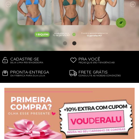
TOP DE BIQUÍNI
TOP E CROPPEDS
CADASTRE-SE
PRA VOCÊ
SEJA UMA REVENDEDORA
PEÇAS QUE SÃO TENDÊNCIAS!
PRONTA-ENTREGA
FRETE GRÁTIS
DA FÁBRICA PARA SUA LOJA
CONSULTE AS NOSSAS CONDIÇÕES