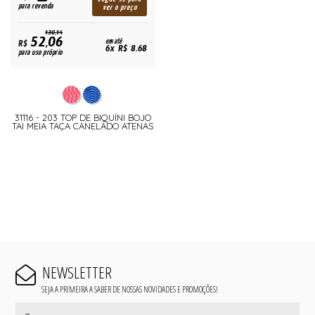
para revenda
ver o preço
130,14
52,06
R$
em até
6x R$ 8,68
para uso próprio
31116 - 203 TOP DE BIQUÍNI BOJO
TAI MEIA TAÇA CANELADO ATENAS
NEWSLETTER
SEJA A PRIMEIRA A SABER DE NOSSAS NOVIDADES E PROMOÇÕES!