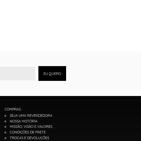
EU QUERO
COMPRAS
SEJA UMA REVENDEDORA
NOSSA HISTÓRIA
MISSÃO, VISÃO E VALORES
CONDIÇÕES DE FRETE
TROCAS E DEVOLUÇÕES