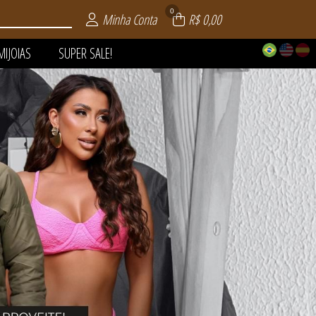
0
Minha Conta
R$ 0,00
MIJOIAS
SUPER SALE!
 | VERÃO
AIA
LE!
OS
AS
S
S