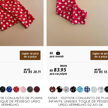
R$
Logue-se para
Logue-se par
para revenda
ver o preço
ver o preço
104,94
83,95
em até
em até
R$
6x R$ 20,71
6x R$ 13
para uso próprio
1218 CONJUNTO DE PIJAMA
54363 - 10211018 CONJUNTO DE PIJ
OQUE DE PÊSSEGO URSO
INFANTIL UNISSEX TOQUE DE PÊSS
VERMELHO
URSO VERMELHO 02 AO 06