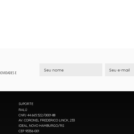
 NOVIDADES E
SUPORTE
RALÚ
CNPJ 44.665.522/0001-88
AV. CORONEL FREDERICO LINCK, 233
IDEAL, NOVO HAMBURGO/RS
CEP 93336-001