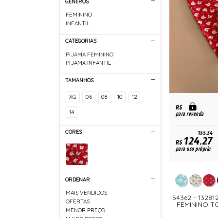
GÊNEROS
FEMININO
INFANTIL
CATEGORIAS
PIJAMA FEMININO
PIJAMA INFANTIL
TAMANHOS
XG
06
08
10
12
R$
14
para revenda
CORES
155,34
124,27
R$
para uso próprio
ORDENAR
MAIS VENDIDOS
54362 - 1328
OFERTAS
FEMININO T
MENOR PREÇO