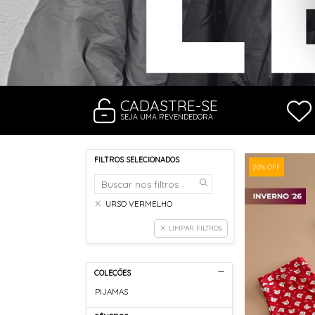
RASTEIRAS E PAPETES
ROUPÃO
SAÍDAS DE PRAIA
SANDÁLIAS
SHORTS E SAIAS
TÊNIS
TOP DE BIQUÍNI
TOP E CROPPEDS
CADASTRE-SE
TRICOTS
SEJA UMA REVENDEDORA
VESTIDOS
FILTROS SELECIONADOS
20% OFF
URSO VERMELHO
LIMPAR FILTROS
COLEÇÕES
PIJAMAS