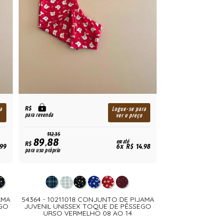
R$
a
Logue-se para
para revenda
ver o preço
112,35
89,88
em até
R$
,99
6x R$ 14,98
para uso próprio
AMA
54364 - 10211018 CONJUNTO DE PIJAMA
EGO
JUVENIL UNISSEX TOQUE DE PÊSSEGO
URSO VERMELHO 08 AO 14