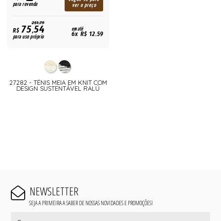
para revenda
ver o preço
251,79
75,54
R$
em até
6x R$ 12,59
para uso próprio
27282 - TÊNIS MEIA EM KNIT COM
DESIGN SUSTENTÁVEL RALÚ
NEWSLETTER
SEJA A PRIMEIRA A SABER DE NOSSAS NOVIDADES E PROMOÇÕES!