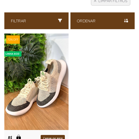
LIMPAR FILTROS
FILTRAR
ORDENAR
70% OFF
R$
Logue-se para