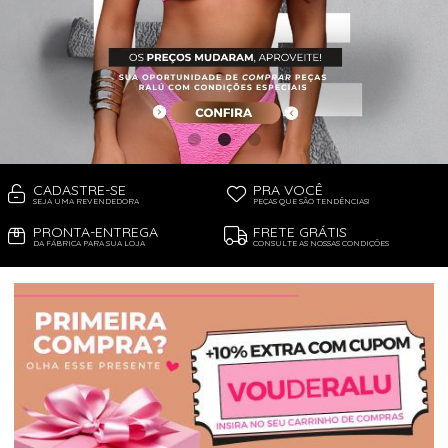
PIJAMA FEMININO
PIJAMA INFANTIL
PIJAMA MASCULINO
RASTEIRAS E PAPETES
ROUPÃO
SAÍDAS DE PRAIA
SANDÁLIAS
SHORTS E SAIAS
TÊNIS
TOP DE BIQUÍNI
TOP E CROPPEDS
CADASTRE-SE
PRA VOCÊ
TRICOTS
SEJA UMA REVENDEDORA
PEÇAS QUE SÃO TENDÊNCIAS!
VESTIDOS
PRONTA-ENTREGA
FRETE GRÁTIS
DA FÁBRICA PARA SUA LOJA
CONSULTE AS NOSSAS CONDIÇÕES