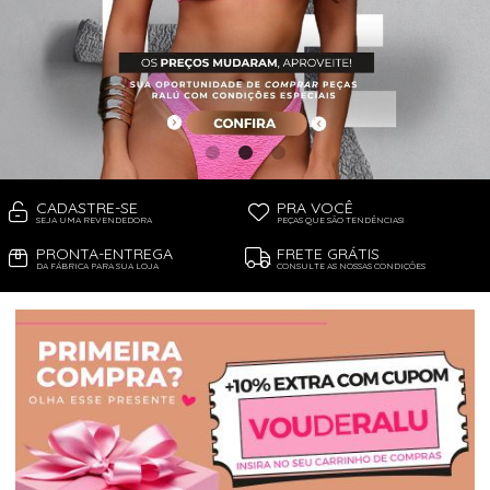
PIJAMA FEMININO
PIJAMA INFANTIL
PIJAMA MASCULINO
RASTEIRAS E PAPETES
ROUPÃO
SAÍDAS DE PRAIA
SANDÁLIAS
SHORTS E SAIAS
TÊNIS
TOP DE BIQUÍNI
TOP E CROPPEDS
CADASTRE-SE
PRA VOCÊ
TRICOTS
SEJA UMA REVENDEDORA
PEÇAS QUE SÃO TENDÊNCIAS!
VESTIDOS
PRONTA-ENTREGA
FRETE GRÁTIS
DA FÁBRICA PARA SUA LOJA
CONSULTE AS NOSSAS CONDIÇÕES