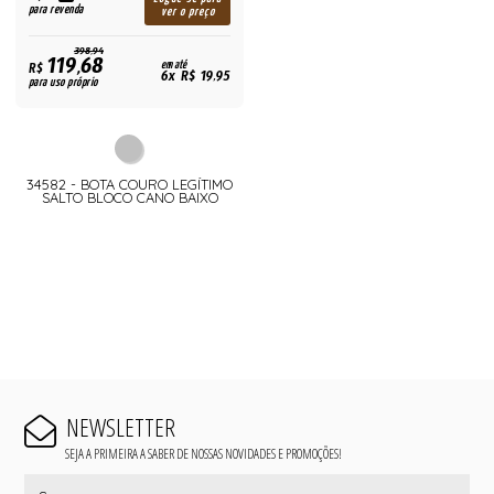
para revenda
ver o preço
398,94
119,68
R$
em até
6x R$ 19,95
para uso próprio
34582 - BOTA COURO LEGÍTIMO
SALTO BLOCO CANO BAIXO
NEWSLETTER
SEJA A PRIMEIRA A SABER DE NOSSAS NOVIDADES E PROMOÇÕES!