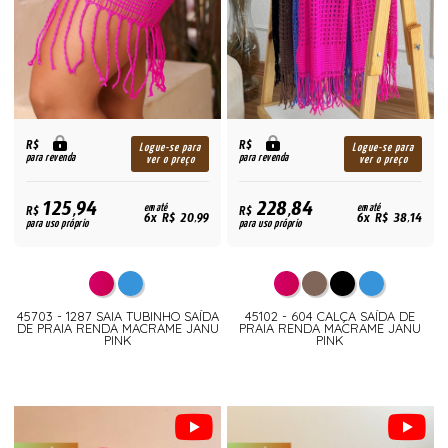
R$
R$
Logue-se para
Logue-se para
para revenda
para revenda
ver o preço
ver o preço
125,94
228,84
R$
em até
R$
em até
6x R$ 20,99
6x R$ 38,14
para uso próprio
para uso próprio
45703 - 1287 SAIA TUBINHO SAÍDA
45102 - 604 CALÇA SAÍDA DE
DE PRAIA RENDA MACRAME JANU
PRAIA RENDA MACRAME JANU
PINK
PINK