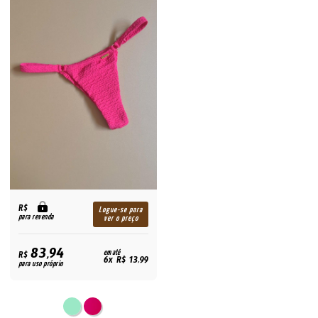
R$
Logue-se para
para revenda
ver o preço
83,94
R$
em até
6x R$ 13,99
para uso próprio