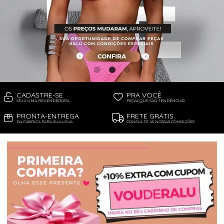
PIJAMA FEMININO
PIJAMA INFANTIL
PIJAMA MASCULINO
RASTEIRAS E PAPETES
ROUPÃO
SAÍDAS DE PRAIA
SANDÁLIAS
SHORTS E SAIAS
TÊNIS
TOP DE BIQUÍNI
TOP E CROPPEDS
CADASTRE-SE
PRA VOCÊ
TRICOTS
SEJA UMA REVENDEDORA
PEÇAS QUE SÃO TENDÊNCIAS!
VESTIDOS
PRONTA-ENTREGA
FRETE GRÁTIS
DA FÁBRICA PARA SUA LOJA
CONSULTE AS NOSSAS CONDIÇÕES