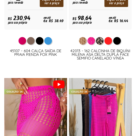
para revenda
para revenda
ver o preço
ver o preço
230,94
98,64
R$
em até
R$
em até
6x R$ 38,49
6x R$ 16,44
para uso próprio
para uso próprio
45107 - 604 CALÇA SAÍDA DE
42013 - 162 CALCINHA DE BIQUÍNI
PRAIA RENDA FOX PINK
MILENA ASA DELTA DUPLA FACE
SEMIFIO CANELADO VÍNEA