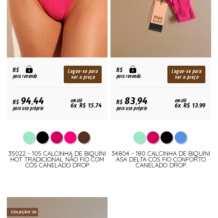
R$
R$
Logue-se para
Logue-se para
para revenda
para revenda
ver o preço
ver o preço
94,44
83,94
R$
em até
R$
em até
6x R$ 15,74
6x R$ 13,99
para uso próprio
para uso próprio
35022 - 105 CALCINHA DE BIQUÍNI
34804 - 180 CALCINHA DE BIQUÍNI
HOT TRADICIONAL NÃO FIO COM
ASA DELTA CÓS FIO CONFORTO
CÓS CANELADO DROP
CANELADO DROP