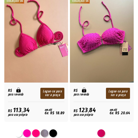
R$
R$
Logue-se para
Logue-se para
para revenda
para revenda
ver o preço
ver o preço
113,34
123,84
R$
em até
R$
em até
6x R$ 18,89
6x R$ 20,64
para uso próprio
para uso próprio