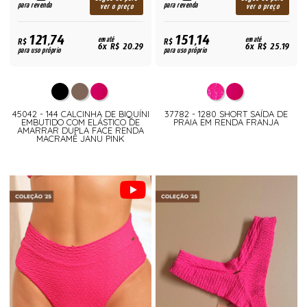
para revenda
para revenda
ver o preço
ver o preço
121,74
151,14
R$
em até
R$
em até
6x R$ 20,29
6x R$ 25,19
para uso próprio
para uso próprio
45042 - 144 CALCINHA DE BIQUÍNI
37782 - 1280 SHORT SAÍDA DE
EMBUTIDO COM ELÁSTICO DE
PRAIA EM RENDA FRANJA
AMARRAR DUPLA FACE RENDA
MACRAMÊ JANU PINK