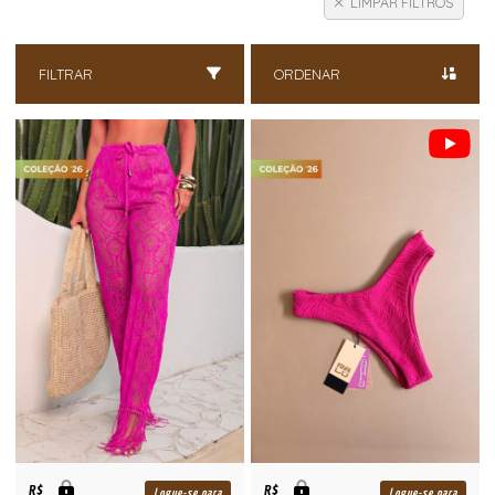
LIMPAR FILTROS
FILTRAR
ORDENAR
R$
R$
Logue-se para
Logue-se para