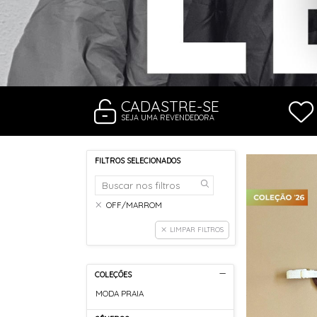
RASTEIRAS E PAPETES
ROUPÃO
SAÍDAS DE PRAIA
SANDÁLIAS
SHORTS E SAIAS
TÊNIS
TOP DE BIQUÍNI
TOP E CROPPEDS
CADASTRE-SE
TRICOTS
SEJA UMA REVENDEDORA
VESTIDOS
FILTROS SELECIONADOS
OFF/MARROM
LIMPAR FILTROS
COLEÇÕES
MODA PRAIA