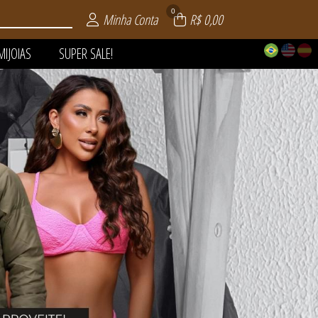
0
Minha Conta
R$ 0,00
MIJOIAS
SUPER SALE!
 | VERÃO
AIA
LE!
OS
AS
S
S