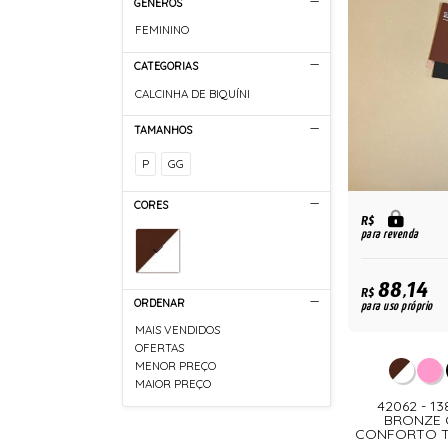
GÊNEROS
FEMININO
CATEGORIAS
CALCINHA DE BIQUÍNI
TAMANHOS
P
GG
CORES
R$
para revenda
88,14
R$
ORDENAR
para uso próprio
MAIS VENDIDOS
OFERTAS
MENOR PREÇO
MAIOR PREÇO
42062 - 1
BRONZE 
CONFORTO T