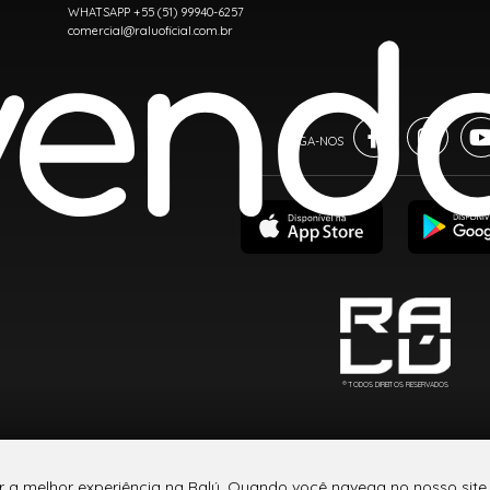
WHATSAPP +55 (51) 99940-6257
comercial@raluoficial.com.br
® TODOS DIREITOS RESERVADOS
r a melhor experiência na Ralú. Quando você navega no nosso site,