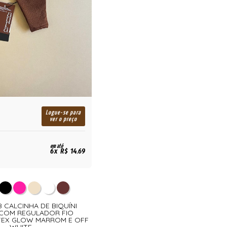
Logue-se para
ver o preço
em até
6x R$ 14,69
38 CALCINHA DE BIQUÍNI
COM REGULADOR FIO
EX GLOW MARROM E OFF
WHITE