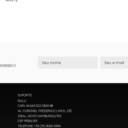
 NOVIDADES E
SUPORTE
RALÚ
CNPJ 44.665.522/0001-88
AV. CORONEL FREDERICO LINCK, 233
IDEAL, NOVO HAMBURGO/RS
CEP 93336-001
TELEFONE +55 (51) 3065-4994