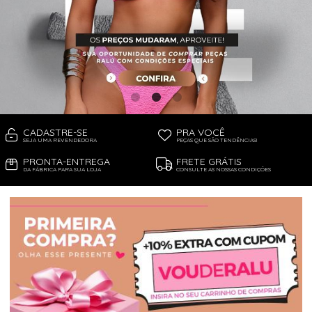
PIJAMA FEMININO
PIJAMA INFANTIL
PIJAMA MASCULINO
RASTEIRAS E PAPETES
ROUPÃO
SAÍDAS DE PRAIA
SANDÁLIAS
SHORTS E SAIAS
TÊNIS
TOP DE BIQUÍNI
TOP E CROPPEDS
CADASTRE-SE
PRA VOCÊ
TRICOTS
SEJA UMA REVENDEDORA
PEÇAS QUE SÃO TENDÊNCIAS!
VESTIDOS
PRONTA-ENTREGA
FRETE GRÁTIS
DA FÁBRICA PARA SUA LOJA
CONSULTE AS NOSSAS CONDIÇÕES