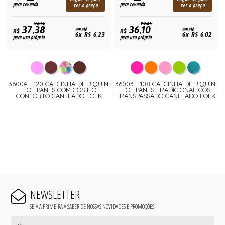
para revenda
para revenda
ver o preço
ver o preço
93,45
90,24
37,38
36,10
R$
em até
R$
em até
6x R$ 6,23
6x R$ 6,02
para uso próprio
para uso próprio
36004 - 120 CALCINHA DE BIQUÍNI
36003 - 108 CALCINHA DE BIQUÍNI
HOT PANTS COM CÓS FIO
HOT PANTS TRADICIONAL CÓS
CONFORTO CANELADO FOLK
TRANSPASSADO CANELADO FOLK
NEWSLETTER
SEJA A PRIMEIRA A SABER DE NOSSAS NOVIDADES E PROMOÇÕES!