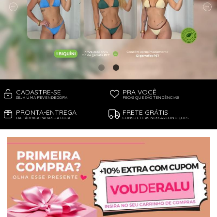
TOP DE BIQUÍNI
TOP E CROPPEDS
CADASTRE-SE
PRA VOCÊ
SEJA UMA REVENDEDORA
PEÇAS QUE SÃO TENDÊNCIAS!
PRONTA-ENTREGA
FRETE GRÁTIS
DA FÁBRICA PARA SUA LOJA
CONSULTE AS NOSSAS CONDIÇÕES