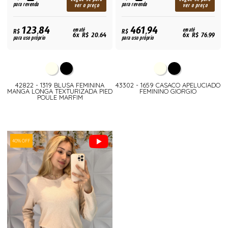
para revenda
para revenda
ver o preço
ver o preço
123,84
461,94
R$
em até
R$
em até
6x R$ 20,64
6x R$ 76,99
para uso próprio
para uso próprio
42822 - 1319 BLUSA FEMININA
43302 - 1659 CASACO APELUCIADO
MANGA LONGA TEXTURIZADA PIED
FEMININO GIORGIO
POULE MARFIM
40% OFF