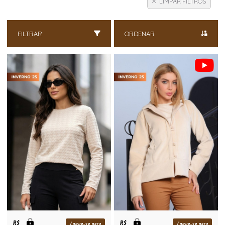
LIMPAR FILTROS
FILTRAR
ORDENAR
R$
R$
Logue-se para
Logue-se para