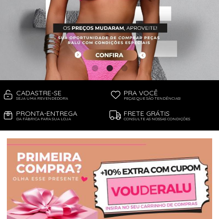
PIJAMA FEMININO
PIJAMA INFANTIL
PIJAMA MASCULINO
RASTEIRAS E PAPETES
ROUPÃO
SAÍDAS DE PRAIA
SANDÁLIAS
SHORTS E SAIAS
TÊNIS
TOP DE BIQUÍNI
TOP E CROPPEDS
CADASTRE-SE
PRA VOCÊ
TRICOTS
SEJA UMA REVENDEDORA
PEÇAS QUE SÃO TENDÊNCIAS!
VESTIDOS
PRONTA-ENTREGA
FRETE GRÁTIS
DA FÁBRICA PARA SUA LOJA
CONSULTE AS NOSSAS CONDIÇÕES