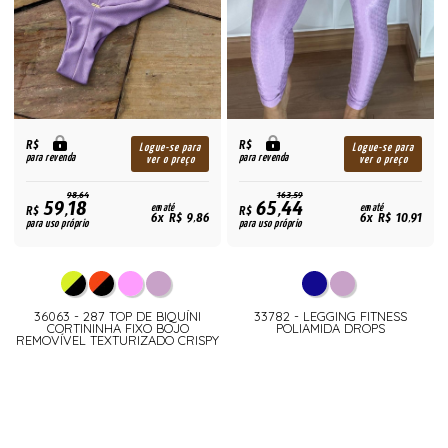
R$
R$
Logue-se para
Logue-se para
para revenda
para revenda
ver o preço
ver o preço
98,64
163,59
59,18
65,44
R$
em até
R$
em até
6x R$ 9,86
6x R$ 10,91
para uso próprio
para uso próprio
36063 - 287 TOP DE BIQUÍNI
33782 - LEGGING FITNESS
CORTININHA FIXO BOJO
POLIAMIDA DROPS
REMOVÍVEL TEXTURIZADO CRISPY