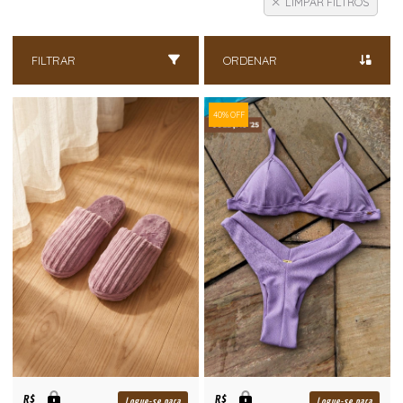
LIMPAR FILTROS
FILTRAR
ORDENAR
40% OFF
R$
R$
Logue-se para
Logue-se para