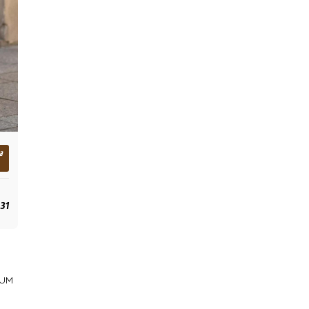
a
,31
IUM