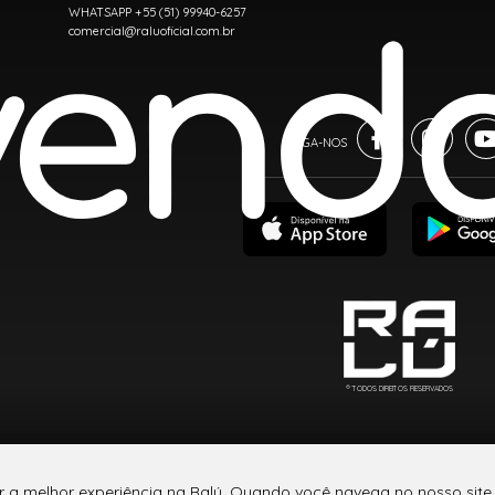
WHATSAPP +55 (51) 99940-6257
comercial@raluoficial.com.br
® TODOS DIREITOS RESERVADOS
r a melhor experiência na Ralú. Quando você navega no nosso site,