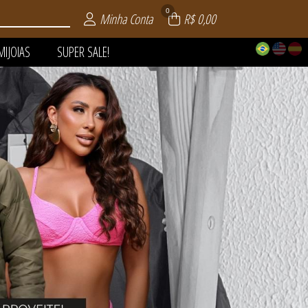
0
Minha Conta
R$ 0,00
MIJOIAS
SUPER SALE!
 | VERÃO
AIA
LE!
OS
AS
S
S