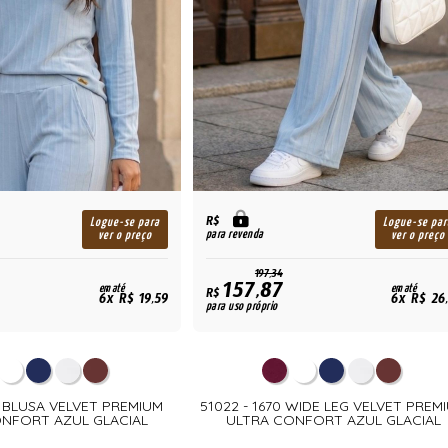
R$
Logue-se para
Logue-se par
para revenda
ver o preço
ver o preço
197,34
157,87
em até
em até
R$
6x R$ 19,59
6x R$ 26
para uso próprio
9 BLUSA VELVET PREMIUM
51022 - 1670 WIDE LEG VELVET PREM
NFORT AZUL GLACIAL
ULTRA CONFORT AZUL GLACIAL