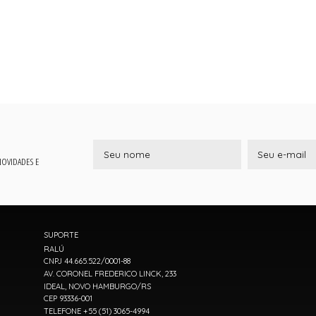
 NOVIDADES E
SUPORTE
RALÚ
CNPJ 44.665.522/0001-88
AV. CORONEL FREDERICO LINCK, 233
IDEAL, NOVO HAMBURGO/RS
CEP 93336-001
TELEFONE +55 (51) 3065-4994