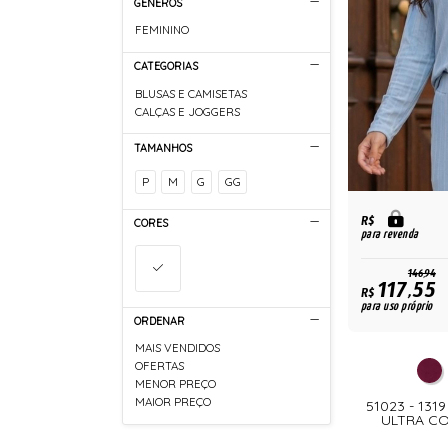
GÊNEROS
FEMININO
CATEGORIAS
BLUSAS E CAMISETAS
CALÇAS E JOGGERS
TAMANHOS
P
M
G
GG
R$
CORES
para revenda
146,94
117,55
R$
para uso próprio
ORDENAR
MAIS VENDIDOS
OFERTAS
MENOR PREÇO
MAIOR PREÇO
51023 - 131
ULTRA CO