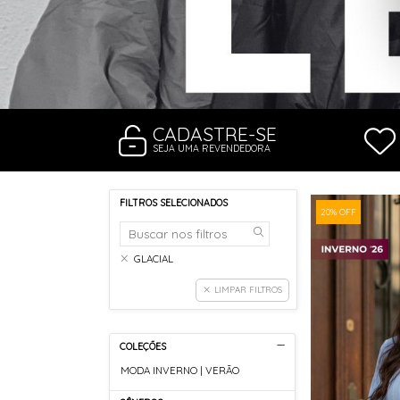
RASTEIRAS E PAPETES
ROUPÃO
SAÍDAS DE PRAIA
SANDÁLIAS
SHORTS E SAIAS
TÊNIS
TOP DE BIQUÍNI
TOP E CROPPEDS
CADASTRE-SE
TRICOTS
SEJA UMA REVENDEDORA
VESTIDOS
FILTROS SELECIONADOS
20% OFF
GLACIAL
LIMPAR FILTROS
COLEÇÕES
MODA INVERNO | VERÃO