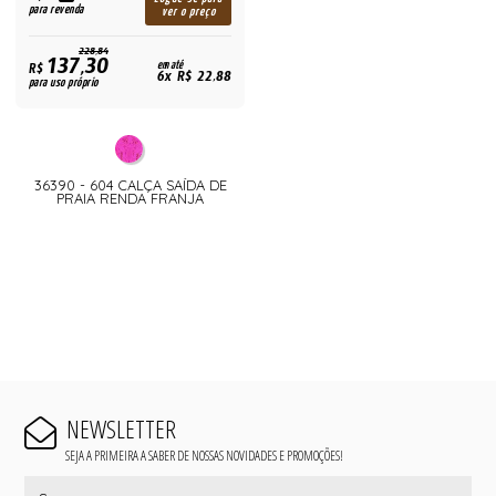
para revenda
ver o preço
228,84
137,30
R$
em até
6x R$ 22,88
para uso próprio
36390 - 604 CALÇA SAÍDA DE
PRAIA RENDA FRANJA
NEWSLETTER
SEJA A PRIMEIRA A SABER DE NOSSAS NOVIDADES E PROMOÇÕES!