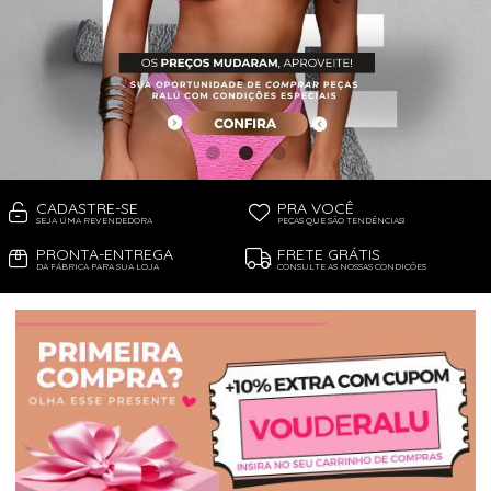
PIJAMA FEMININO
PIJAMA INFANTIL
PIJAMA MASCULINO
RASTEIRAS E PAPETES
ROUPÃO
SAÍDAS DE PRAIA
SANDÁLIAS
SHORTS E SAIAS
TÊNIS
TOP DE BIQUÍNI
TOP E CROPPEDS
CADASTRE-SE
PRA VOCÊ
TRICOTS
SEJA UMA REVENDEDORA
PEÇAS QUE SÃO TENDÊNCIAS!
VESTIDOS
PRONTA-ENTREGA
FRETE GRÁTIS
DA FÁBRICA PARA SUA LOJA
CONSULTE AS NOSSAS CONDIÇÕES