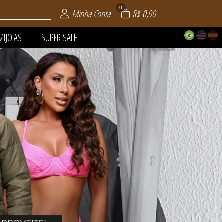
0
Minha Conta
R$ 0,00
MIJOIAS
SUPER SALE!
 | VERÃO
AIA
LE!
OS
AS
S
S