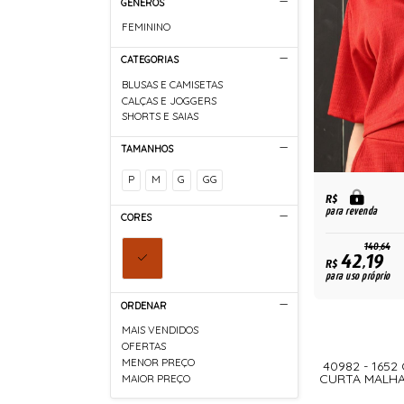
GÊNEROS
FEMININO
CATEGORIAS
BLUSAS E CAMISETAS
CALÇAS E JOGGERS
SHORTS E SAIAS
TAMANHOS
P
M
G
GG
R$
para revenda
CORES
140,64
42,19
R$
para uso próprio
ORDENAR
MAIS VENDIDOS
OFERTAS
MENOR PREÇO
40982 - 165
CURTA MALHA
MAIOR PREÇO