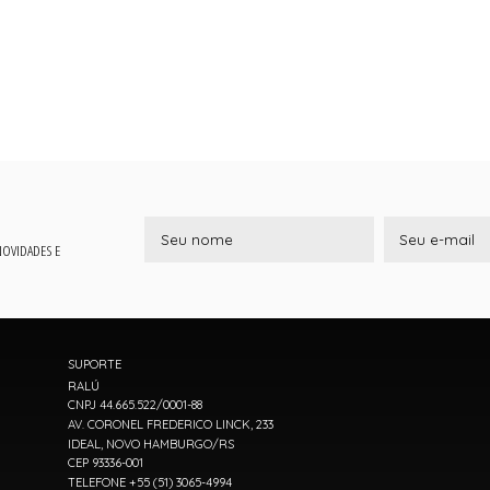
 NOVIDADES E
SUPORTE
RALÚ
CNPJ 44.665.522/0001-88
AV. CORONEL FREDERICO LINCK, 233
IDEAL, NOVO HAMBURGO/RS
CEP 93336-001
TELEFONE +55 (51) 3065-4994