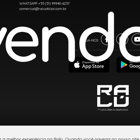
WHATSAPP +55 (51) 99940-6257
comercial@raluoficial.com.br
® TODOS DIREITOS RESERVADOS
r a melhor experiência na Ralú. Quando você navega no nosso site,