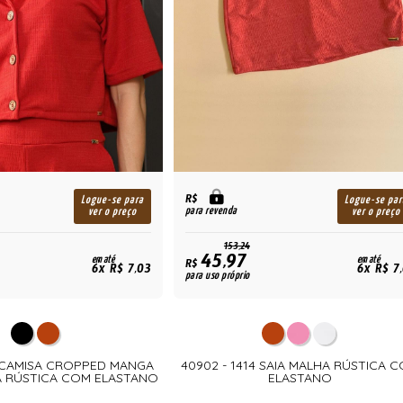
R$
Logue-se para
Logue-se par
para revenda
ver o preço
ver o preço
153,24
45,97
em até
em até
R$
6x R$ 7,03
6x R$ 7
para uso próprio
2 CAMISA CROPPED MANGA
40902 - 1414 SAIA MALHA RÚSTICA 
 RÚSTICA COM ELASTANO
ELASTANO