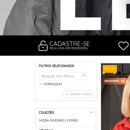
RASTEIRAS E PAPETES
ROUPÃO
SAÍDAS DE PRAIA
SANDÁLIAS
SHORTS E SAIAS
TÊNIS
TOP DE BIQUÍNI
TOP E CROPPEDS
CADASTRE-SE
TRICOTS
SEJA UMA REVENDEDORA
VESTIDOS
FILTROS SELECIONADOS
70% OFF
FERRUGEM
LIMPAR FILTROS
COLEÇÕES
MODA INVERNO | VERÃO