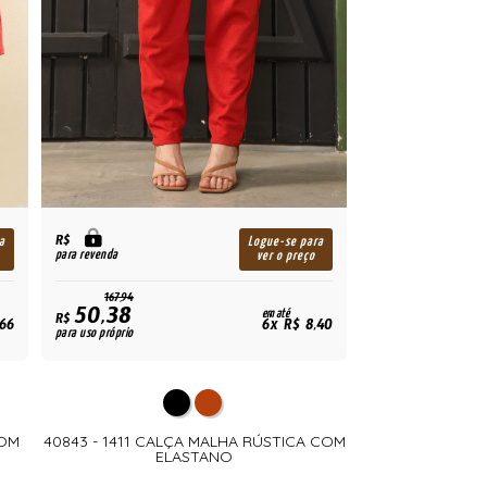
R$
a
Logue-se para
para revenda
ver o preço
167,94
50,38
em até
R$
,66
6x R$ 8,40
para uso próprio
COM
40843 - 1411 CALÇA MALHA RÚSTICA COM
ELASTANO