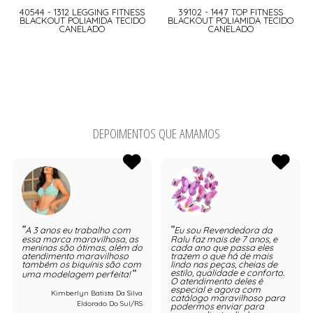
40544 - 1312 LEGGING FITNESS
39102 - 1447 TOP FITNESS
BLACKOUT POLIAMIDA TECIDO
BLACKOUT POLIAMIDA TECIDO
CANELADO
CANELADO
DEPOIMENTOS QUE AMAMOS
A 3 anos eu trabalho com
Eu sou Revendedora da
essa marca maravilhosa, as
Ralu faz mais de 7 anos, e
meninas são ótimas, além do
cada ano que passa eles
atendimento maravilhoso
trazem o que há de mais
também os biquínis são com
lindo nas peças, cheias de
estilo, qualidade e conforto.
uma modelagem perfeita!
O atendimento deles é
especial e agora com
Kimberlyn Batista Da Silva
catálogo maravilhoso para
Eldorado Do Sul/RS
podermos enviar para