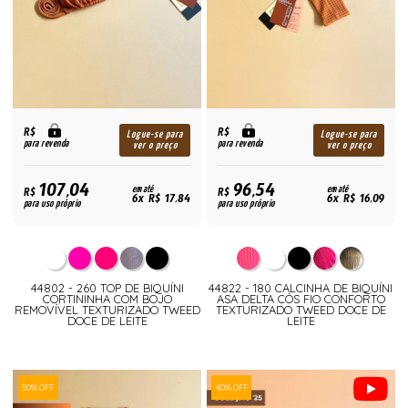
R$
R$
Logue-se para
Logue-se para
para revenda
para revenda
ver o preço
ver o preço
107,04
96,54
R$
em até
R$
em até
6x R$ 17,84
6x R$ 16,09
para uso próprio
para uso próprio
44802 - 260 TOP DE BIQUÍNI
44822 - 180 CALCINHA DE BIQUÍNI
CORTININHA COM BOJO
ASA DELTA CÓS FIO CONFORTO
REMOVÍVEL TEXTURIZADO TWEED
TEXTURIZADO TWEED DOCE DE
DOCE DE LEITE
LEITE
50% OFF
40% OFF