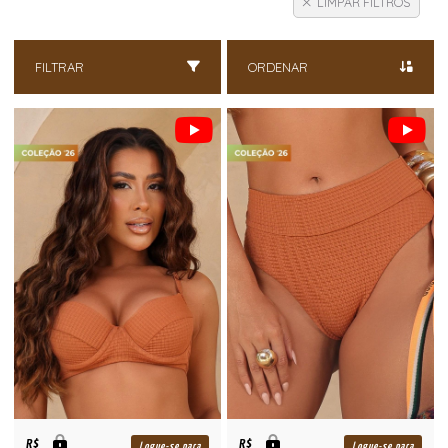
LIMPAR FILTROS
FILTRAR
ORDENAR
R$
R$
Logue-se para
Logue-se para