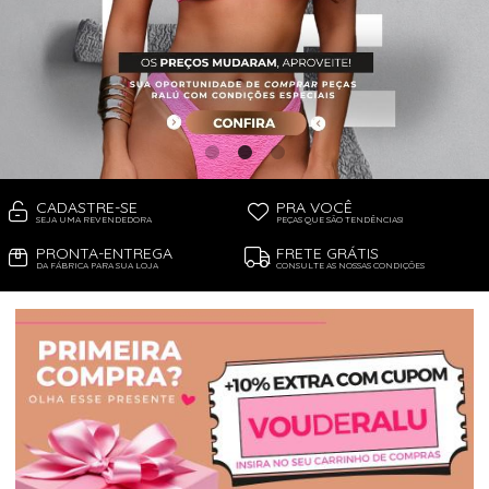
PIJAMA FEMININO
PIJAMA INFANTIL
PIJAMA MASCULINO
RASTEIRAS E PAPETES
ROUPÃO
SAÍDAS DE PRAIA
SANDÁLIAS
SHORTS E SAIAS
TÊNIS
TOP DE BIQUÍNI
TOP E CROPPEDS
CADASTRE-SE
PRA VOCÊ
TRICOTS
SEJA UMA REVENDEDORA
PEÇAS QUE SÃO TENDÊNCIAS!
VESTIDOS
PRONTA-ENTREGA
FRETE GRÁTIS
DA FÁBRICA PARA SUA LOJA
CONSULTE AS NOSSAS CONDIÇÕES