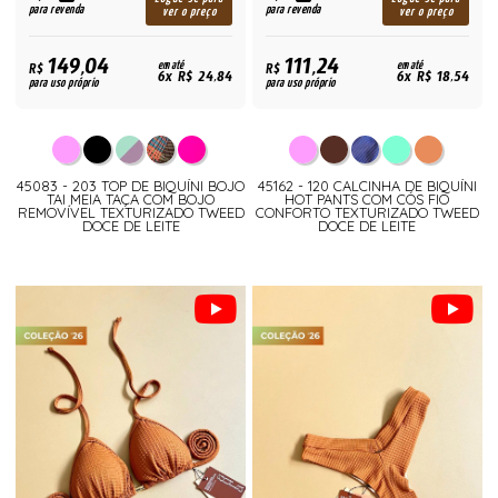
para revenda
para revenda
ver o preço
ver o preço
149,04
111,24
R$
em até
R$
em até
6x R$ 24,84
6x R$ 18,54
para uso próprio
para uso próprio
45083 - 203 TOP DE BIQUÍNI BOJO
45162 - 120 CALCINHA DE BIQUÍNI
TAI MEIA TAÇA COM BOJO
HOT PANTS COM CÓS FIO
REMOVÍVEL TEXTURIZADO TWEED
CONFORTO TEXTURIZADO TWEED
DOCE DE LEITE
DOCE DE LEITE