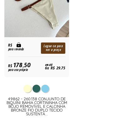
R$
Logue-se para
para revenda
ver o preço
178,50
R$
em até
6x R$ 29,75
para uso próprio
49862 - 260.138 CONJUNTO DE
BIQUÍNI BAHIA CORTININHA COM
BOJO REMOVÍVEL E CALCINHA
BRONZE FIO DUPLO TECIDO
SUSTENTÁ...