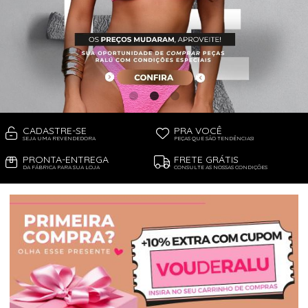
PIJAMA FEMININO
PIJAMA INFANTIL
PIJAMA MASCULINO
RASTEIRAS E PAPETES
ROUPÃO
SAÍDAS DE PRAIA
SANDÁLIAS
SHORTS E SAIAS
TÊNIS
TOP DE BIQUÍNI
TOP E CROPPEDS
CADASTRE-SE
PRA VOCÊ
TRICOTS
SEJA UMA REVENDEDORA
PEÇAS QUE SÃO TENDÊNCIAS!
VESTIDOS
PRONTA-ENTREGA
FRETE GRÁTIS
DA FÁBRICA PARA SUA LOJA
CONSULTE AS NOSSAS CONDIÇÕES