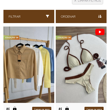
LIMPAR FILTROS
FILTRAR
ORDENAR
R$
R$
Logue-se para
Logue-se para