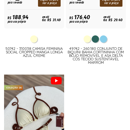
para revenda
para revenda
ver o preço
ver o preço
188,94
176,40
R$
em até
R$
em até
6x R$ 31,49
6x R$ 29,40
para uso próprio
para uso próprio
50742 - 310038 CAMISA FEMININA
49742 - 260.180 CONJUNTO DE
SOCIAL CROPPED MANGA LONGA
BIQUÍNI BAHIA CORTININHA COM
AZUL CREME
BOJO REMOVÍVEL E ASA DELTA
CÓS TECIDO SUSTENTÁVEL
MARROM