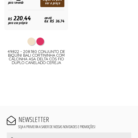
para revenda
ver o preço
220,44
R$
em até
6x R$ 36,74
para uso próprio
49822 - 208.180 CONJUNTO DE
BIQUÍNI BALI CORTININHA COM
CALCINHA ASA DELTA CÓS FIO
DUPLO CANELADO CEREJA
NEWSLETTER
SEJA A PRIMEIRA A SABER DE NOSSAS NOVIDADES E PROMOÇÕES!