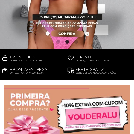
PIJAMA FEMININO
PIJAMA INFANTIL
PIJAMA MASCULINO
RASTEIRAS E PAPETES
ROUPÃO
SAÍDAS DE PRAIA
SANDÁLIAS
SHORTS E SAIAS
TÊNIS
TOP DE BIQUÍNI
TOP E CROPPEDS
CADASTRE-SE
PRA VOCÊ
TRICOTS
SEJA UMA REVENDEDORA
PEÇAS QUE SÃO TENDÊNCIAS!
VESTIDOS
PRONTA-ENTREGA
FRETE GRÁTIS
DA FÁBRICA PARA SUA LOJA
CONSULTE AS NOSSAS CONDIÇÕES