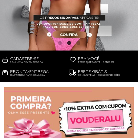
PIJAMA FEMININO
PIJAMA INFANTIL
PIJAMA MASCULINO
RASTEIRAS E PAPETES
ROUPÃO
SAÍDAS DE PRAIA
SANDÁLIAS
SHORTS E SAIAS
TÊNIS
TOP DE BIQUÍNI
TOP E CROPPEDS
CADASTRE-SE
PRA VOCÊ
TRICOTS
SEJA UMA REVENDEDORA
PEÇAS QUE SÃO TENDÊNCIAS!
VESTIDOS
PRONTA-ENTREGA
FRETE GRÁTIS
DA FÁBRICA PARA SUA LOJA
CONSULTE AS NOSSAS CONDIÇÕES