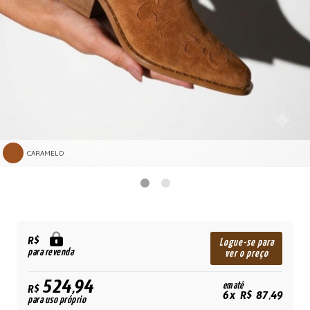
CARAMELO
R$
Logue-se para
para revenda
ver o preço
524,94
em até
R$
6x R$ 87,49
para uso próprio