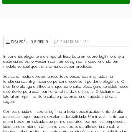
DESCRIÇÃO DO PRODUTO
TABELA DE MEDIDAS
Imponente, elegante e atemporal. Essa bota em couro legítimo une a
essência do estilo western com um design sofisticado, criando um
modelo versátil que transforma qualquer produção.
Seu cano médio apresenta recortes e pespontos inspirados na
tendência country, trazendo personalidade sem perder a elegância. O
bico fino alonga a silhueta, enquanto o salto bloco garante estabilidade
e conforto para acompanhar a rotina do dia à noite. O fechamento
lateral em zíper facilita o calce e proporciona um ajuste prático e
seguro.
Confeccionada em couro legítimo, a bota possui acabamento de alta
qualidade, toque macio e excelente durabilidade. Um investimento para
quem busca um calçado que permanece atual por muitas temporadas.
Ideal para combinar com jeans, vestidos, saias, alfaiataria ou sobre
leggings, ela transita facilmente entre produções casuais e sofisticadas.