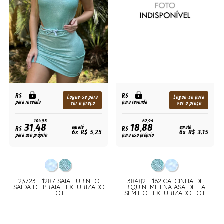
R$
R$
Logue-se para
Logue-se para
para revenda
para revenda
ver o preço
ver o preço
104,93
62,94
31,48
18,88
R$
em até
R$
em até
6x R$ 5,25
6x R$ 3,15
para uso próprio
para uso próprio
23723 - 1287 SAIA TUBINHO
38482 - 162 CALCINHA DE
SAÍDA DE PRAIA TEXTURIZADO
BIQUÍNI MILENA ASA DELTA
FOIL
SEMIFIO TEXTURIZADO FOIL