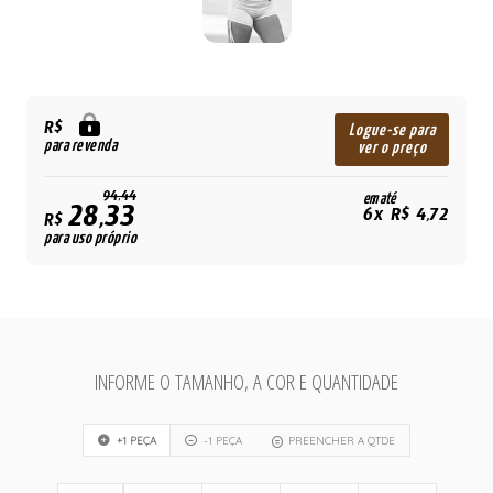
R$
Logue-se para
para revenda
ver o preço
94,44
em até
28,33
6x R$ 4,72
R$
para uso próprio
INFORME O TAMANHO, A COR E QUANTIDADE
+1 PEÇA
-1 PEÇA
PREENCHER A QTDE