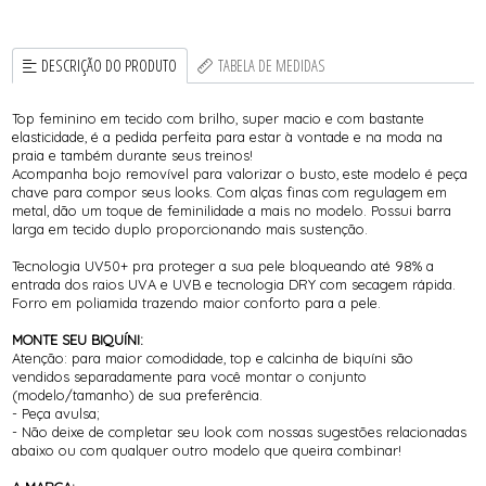
DESCRIÇÃO DO PRODUTO
TABELA DE MEDIDAS
Top feminino em tecido com brilho, super macio e com bastante
elasticidade, é a pedida perfeita para estar à vontade e na moda na
praia e também durante seus treinos!
Acompanha bojo removível para valorizar o busto, este modelo é peça
chave para compor seus looks. Com alças finas com regulagem em
metal, dão um toque de feminilidade a mais no modelo. Possui barra
larga em tecido duplo proporcionando mais sustenção.
Tecnologia UV50+ pra proteger a sua pele bloqueando até 98% a
entrada dos raios UVA e UVB e tecnologia DRY com secagem rápida.
Forro em poliamida trazendo maior conforto para a pele.
MONTE SEU BIQUÍNI:
Atenção: para maior comodidade, top e calcinha de biquíni são
vendidos separadamente para você montar o conjunto
(modelo/tamanho) de sua preferência.
- Peça avulsa;
- Não deixe de completar seu look com nossas sugestões relacionadas
abaixo ou com qualquer outro modelo que queira combinar!