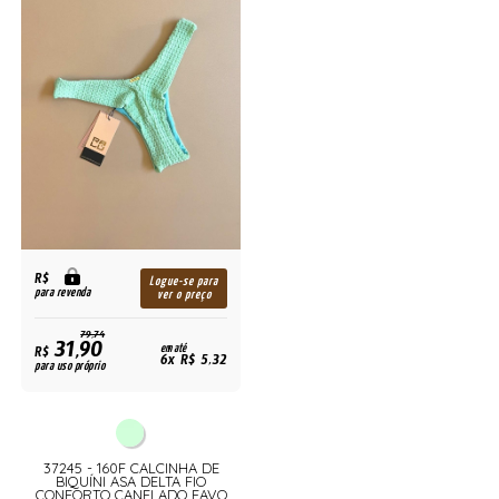
R$
Logue-se para
para revenda
ver o preço
79,74
31,90
R$
em até
6x R$ 5,32
para uso próprio
37245 - 160F CALCINHA DE
BIQUÍNI ASA DELTA FIO
CONFORTO CANELADO FAVO