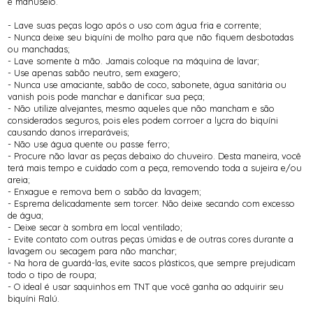
e manuseio.
- Lave suas peças logo após o uso com água fria e corrente;
- Nunca deixe seu biquíni de molho para que não fiquem desbotadas
ou manchadas;
- Lave somente à mão. Jamais coloque na máquina de lavar;
- Use apenas sabão neutro, sem exagero;
- Nunca use amaciante, sabão de coco, sabonete, água sanitária ou
vanish pois pode manchar e danificar sua peça;
- Não utilize alvejantes, mesmo aqueles que não mancham e são
considerados seguros, pois eles podem corroer a lycra do biquíni
causando danos irreparáveis;
- Não use água quente ou passe ferro;
- Procure não lavar as peças debaixo do chuveiro. Desta maneira, você
terá mais tempo e cuidado com a peça, removendo toda a sujeira e/ou
areia;
- Enxague e remova bem o sabão da lavagem;
- Esprema delicadamente sem torcer. Não deixe secando com excesso
de água;
- Deixe secar à sombra em local ventilado;
- Evite contato com outras peças úmidas e de outras cores durante a
lavagem ou secagem para não manchar;
- Na hora de guardá-las, evite sacos plásticos, que sempre prejudicam
todo o tipo de roupa;
- O ideal é usar saquinhos em TNT que você ganha ao adquirir seu
biquíni Ralú.