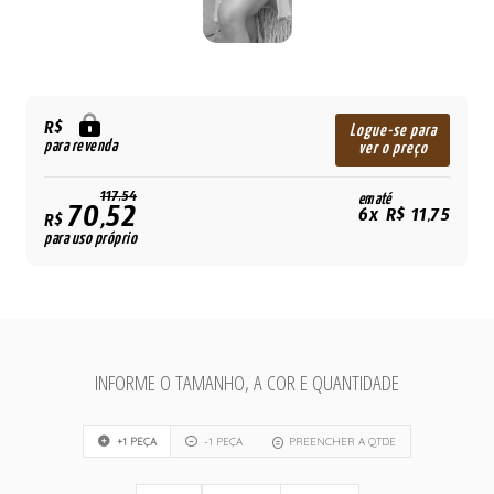
R$
Logue-se para
para revenda
ver o preço
117,54
em até
70,52
6x R$ 11,75
R$
para uso próprio
INFORME O TAMANHO, A COR E QUANTIDADE
+1 PEÇA
-1 PEÇA
PREENCHER A QTDE