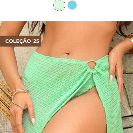
PIJAMA FEMININO
PIJAMA INFANTIL
PIJAMA MASCULINO
RASTEIRAS E PAPETES
ROUPÃO
SAÍDAS DE PRAIA
SANDÁLIAS
SHORTS E SAIAS
TÊNIS
TOP DE BIQUÍNI
TOP E CROPPEDS
TRICOTS
VESTIDOS