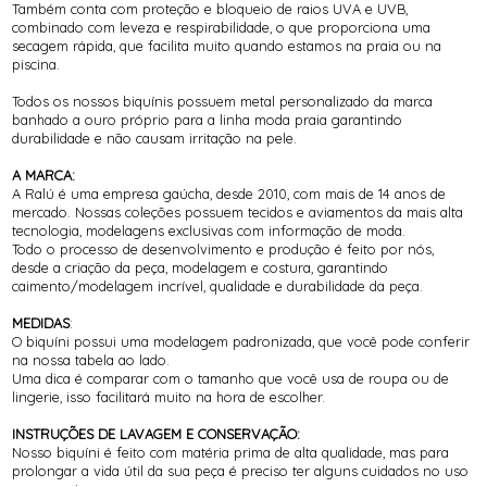
Também conta com proteção e bloqueio de raios UVA e UVB,
combinado com leveza e respirabilidade, o que proporciona uma
secagem rápida, que facilita muito quando estamos na praia ou na
piscina.
Todos os nossos biquínis possuem metal personalizado da marca
banhado a ouro próprio para a linha moda praia garantindo
durabilidade e não causam irritação na pele.
A MARCA:
A Ralú é uma empresa gaúcha, desde 2010, com mais de 14 anos de
mercado. Nossas coleções possuem tecidos e aviamentos da mais alta
tecnologia, modelagens exclusivas com informação de moda.
Todo o processo de desenvolvimento e produção é feito por nós,
desde a criação da peça, modelagem e costura, garantindo
caimento/modelagem incrível, qualidade e durabilidade da peça.
MEDIDAS
:
O biquíni possui uma modelagem padronizada, que você pode conferir
na nossa tabela ao lado.
Uma dica é comparar com o tamanho que você usa de roupa ou de
lingerie, isso facilitará muito na hora de escolher.
INSTRUÇÕES DE LAVAGEM E CONSERVAÇÃO:
Nosso biquíni é feito com matéria prima de alta qualidade, mas para
prolongar a vida útil da sua peça é preciso ter alguns cuidados no uso