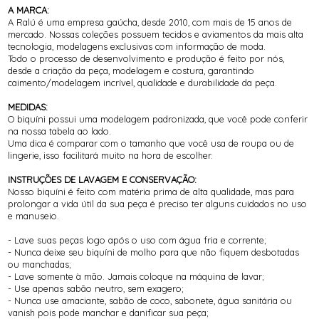
A MARCA:
A Ralú é uma empresa gaúcha, desde 2010, com mais de 15 anos de
mercado. Nossas coleções possuem tecidos e aviamentos da mais alta
tecnologia, modelagens exclusivas com informação de moda.
Todo o processo de desenvolvimento e produção é feito por nós,
desde a criação da peça, modelagem e costura, garantindo
caimento/modelagem incrível, qualidade e durabilidade da peça.
MEDIDAS:
O biquíni possui uma modelagem padronizada, que você pode conferir
na nossa tabela ao lado.
Uma dica é comparar com o tamanho que você usa de roupa ou de
lingerie, isso facilitará muito na hora de escolher.
INSTRUÇÕES DE LAVAGEM E CONSERVAÇÃO:
Nosso biquíni é feito com matéria prima de alta qualidade, mas para
prolongar a vida útil da sua peça é preciso ter alguns cuidados no uso
e manuseio.
- Lave suas peças logo após o uso com água fria e corrente;
- Nunca deixe seu biquíni de molho para que não fiquem desbotadas
ou manchadas;
- Lave somente à mão. Jamais coloque na máquina de lavar;
- Use apenas sabão neutro, sem exagero;
- Nunca use amaciante, sabão de coco, sabonete, água sanitária ou
vanish pois pode manchar e danificar sua peça;