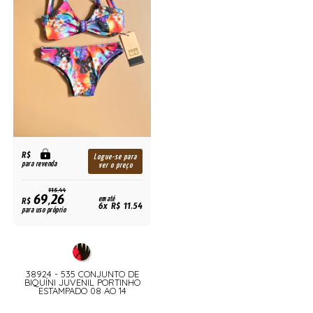
R$
Logue-se para
para revenda
ver o preço
115,44
69,26
R$
em até
6x R$ 11,54
para uso próprio
38924 - 535 CONJUNTO DE
BIQUÍNI JUVENIL PORTINHO
ESTAMPADO 08 AO 14