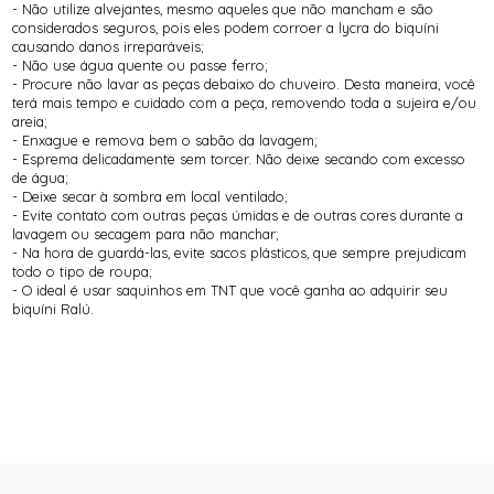
- Não utilize alvejantes, mesmo aqueles que não mancham e são
considerados seguros, pois eles podem corroer a lycra do biquíni
causando danos irreparáveis;
- Não use água quente ou passe ferro;
- Procure não lavar as peças debaixo do chuveiro. Desta maneira, você
terá mais tempo e cuidado com a peça, removendo toda a sujeira e/ou
areia;
- Enxague e remova bem o sabão da lavagem;
- Esprema delicadamente sem torcer. Não deixe secando com excesso
de água;
- Deixe secar à sombra em local ventilado;
- Evite contato com outras peças úmidas e de outras cores durante a
lavagem ou secagem para não manchar;
- Na hora de guardá-las, evite sacos plásticos, que sempre prejudicam
todo o tipo de roupa;
- O ideal é usar saquinhos em TNT que você ganha ao adquirir seu
biquíni Ralú.