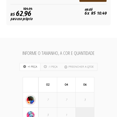
104,94
em até
62,96
6x R$ 10,49
R$
para uso próprio
INFORME O TAMANHO, A COR E QUANTIDADE
+1 PEÇA
-1 PEÇA
PREENCHER A QTDE
02
04
06