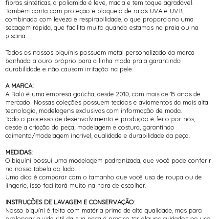
fibras sintéticas, a poliamida é leve, macia e tem toque agradável.
Também conta com proteção e bloqueio de raios UVA e UVB,
combinado com leveza e respirabilidade, o que proporciona uma
secagem rápida, que facilita muito quando estamos na praia ou na
piscina.
Todos os nossos biquínis possuem metal personalizado da marca
banhado a ouro próprio para a linha moda praia garantindo
durabilidade e não causam irritação na pele.
A MARCA:
A Ralú é uma empresa gaúcha, desde 2010, com mais de 15 anos de
mercado. Nossas coleções possuem tecidos e aviamentos da mais alta
tecnologia, modelagens exclusivas com informação de moda.
Todo o processo de desenvolvimento e produção é feito por nós,
desde a criação da peça, modelagem e costura, garantindo
caimento/modelagem incrível, qualidade e durabilidade da peça.
MEDIDAS:
O biquíni possui uma modelagem padronizada, que você pode conferir
na nossa tabela ao lado.
Uma dica é comparar com o tamanho que você usa de roupa ou de
lingerie, isso facilitará muito na hora de escolher.
INSTRUÇÕES DE LAVAGEM E CONSERVAÇÃO:
Nosso biquíni é feito com matéria prima de alta qualidade, mas para
prolongar a vida útil da sua peça é preciso ter alguns cuidados no uso