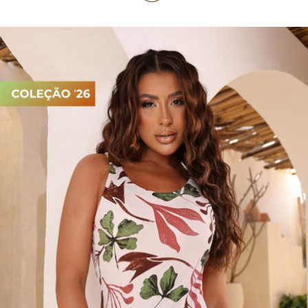
PIJAMA FEMININO
PIJAMA INFANTIL
PIJAMA MASCULINO
RASTEIRAS E PAPETES
ROUPÃO
SAÍDAS DE PRAIA
SANDÁLIAS
SHORTS E SAIAS
TÊNIS
TOP DE BIQUÍNI
TOP E CROPPEDS
TRICOTS
VESTIDOS