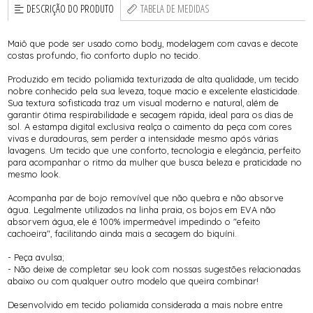
DESCRIÇÃO DO PRODUTO
TABELA DE MEDIDAS
Maiô que pode ser usado como body, modelagem com cavas e decote
costas profundo, fio conforto duplo no tecido.
Produzido em tecido poliamida texturizada de alta qualidade, um tecido
nobre conhecido pela sua leveza, toque macio e excelente elasticidade.
Sua textura sofisticada traz um visual moderno e natural, além de
garantir ótima respirabilidade e secagem rápida, ideal para os dias de
sol. A estampa digital exclusiva realça o caimento da peça com cores
vivas e duradouras, sem perder a intensidade mesmo após várias
lavagens. Um tecido que une conforto, tecnologia e elegância, perfeito
para acompanhar o ritmo da mulher que busca beleza e praticidade no
mesmo look.
Acompanha par de bojo removível que não quebra e não absorve
água. Legalmente utilizados na linha praia, os bojos em EVA não
absorvem água, ele é 100% impermeável impedindo o "efeito
cachoeira", facilitando ainda mais a secagem do biquíni.
- Peça avulsa;
- Não deixe de completar seu look com nossas sugestões relacionadas
abaixo ou com qualquer outro modelo que queira combinar!
Desenvolvido em tecido poliamida considerada a mais nobre entre