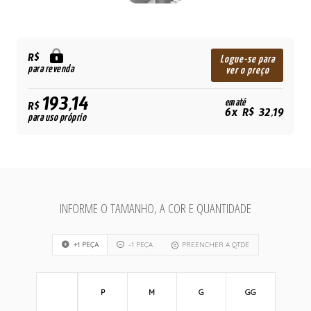
R$
Logue-se para
para revenda
ver o preço
193,14
em até
R$
6x R$ 32,19
para uso próprio
INFORME O TAMANHO, A COR E QUANTIDADE
+1 PEÇA
-1 PEÇA
PREENCHER A QTDE
P
M
G
GG