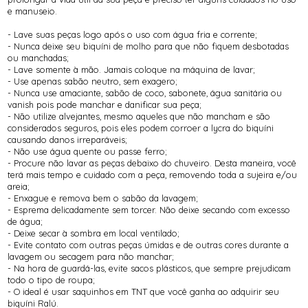
e manuseio.
- Lave suas peças logo após o uso com água fria e corrente;
- Nunca deixe seu biquíni de molho para que não fiquem desbotadas
ou manchadas;
- Lave somente à mão. Jamais coloque na máquina de lavar;
- Use apenas sabão neutro, sem exagero;
- Nunca use amaciante, sabão de coco, sabonete, água sanitária ou
vanish pois pode manchar e danificar sua peça;
- Não utilize alvejantes, mesmo aqueles que não mancham e são
considerados seguros, pois eles podem corroer a lycra do biquíni
causando danos irreparáveis;
- Não use água quente ou passe ferro;
- Procure não lavar as peças debaixo do chuveiro. Desta maneira, você
terá mais tempo e cuidado com a peça, removendo toda a sujeira e/ou
areia;
- Enxague e remova bem o sabão da lavagem;
- Esprema delicadamente sem torcer. Não deixe secando com excesso
de água;
- Deixe secar à sombra em local ventilado;
- Evite contato com outras peças úmidas e de outras cores durante a
lavagem ou secagem para não manchar;
- Na hora de guardá-las, evite sacos plásticos, que sempre prejudicam
todo o tipo de roupa;
- O ideal é usar saquinhos em TNT que você ganha ao adquirir seu
biquíni Ralú.