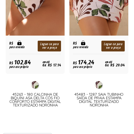
R$
R$
Logue-se para
Logue-se para
para revenda
para revenda
ver o preço
ver o preço
102,84
174,24
R$
em até
R$
em até
6x R$ 17,14
6x R$ 29,04
para uso próprio
para uso próprio
45263 - 180 CALCINHA DE
45483 - 1287 SAIA TUBINHO
BIQUÍNI ASA DELTA CÓS FIO
SAÍDA DE PRAIA ESTAMPA
CONFORTO ESTAMPA DIGITAL
DIGITAL TEXTURIZADO
TEXTURIZADO NORONHA
NORONHA