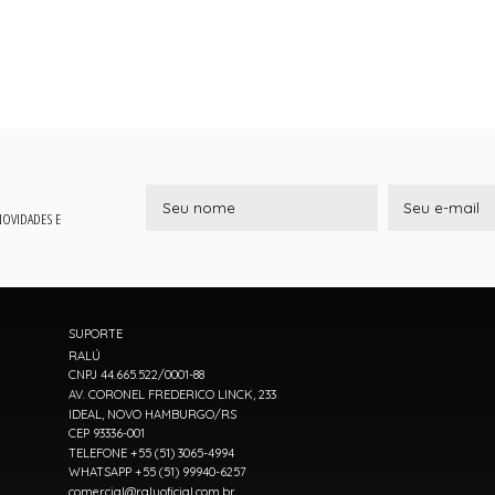
 NOVIDADES E
SUPORTE
RALÚ
CNPJ 44.665.522/0001-88
AV. CORONEL FREDERICO LINCK, 233
IDEAL, NOVO HAMBURGO/RS
CEP 93336-001
TELEFONE +55 (51) 3065-4994
WHATSAPP +55 (51) 99940-6257
comercial@raluoficial.com.br