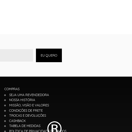
EU QUERO
COMPRAS
SEJA UMA REVENDEDORA
NOSSA HISTÓRIA
MISSÃO, VISÃO E VALORES
CONDIÇÕES DE FRETE
TROCAS E DEVOLUÇÕES
CASHBACK
TABELA DE MEDIDAS
POLÍTICA DE PRIVACIDADE DE DADOS