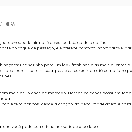
 MEDIDAS
arda-roupa feminino, é o vestido básico de alça fina.
ante ao toque de pêssego, ele oferece conforto incomparável pa
mbinações: use sozinho para um look fresh nos dias mais quentes
. Ideal para ficar em casa, passeios casuais ou até como forro pa
asiões.
com mais de 16 anos de mercado. Nossas coleções possuem tecido
moda.
ução é feito por nós, desde a criação da peça, modelagem e cos
que você pode conferir na nossa tabela ao lado.