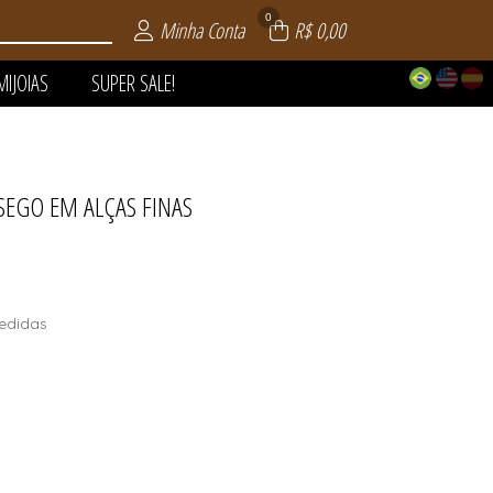
0
Minha Conta
R$ 0,00
MIJOIAS
SUPER SALE!
SEGO EM ALÇAS FINAS
 | VERÃO
AIA
LE!
OS
AS
S
S
edidas