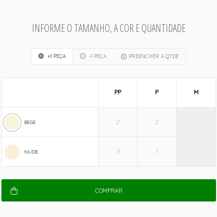
INFORME O TAMANHO, A COR E QUANTIDADE
+1 PEÇA
-1 PEÇA
PREENCHER A QTDE
PP
P
M
BEGE
NUDE
COMPRAR