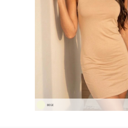
RASTEIRAS E PAPETES
ROUPÃO
SAÍDAS DE PRAIA
SANDÁLIAS
SHORTS E SAIAS
TÊNIS
TOP DE BIQUÍNI
TOP E CROPPEDS
TRICOTS
VESTIDOS
BEGE