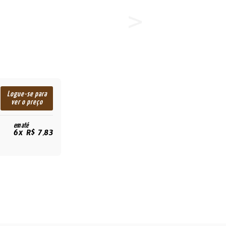
Logue-se para
ver o preço
em até
6x R$ 7,83