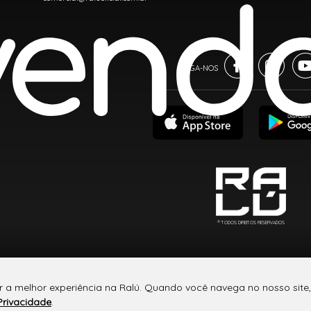
® TODOS DIREITOS RESERVADOS
r a melhor experiência na Ralú. Quando você navega no nosso site,
Privacidade
.