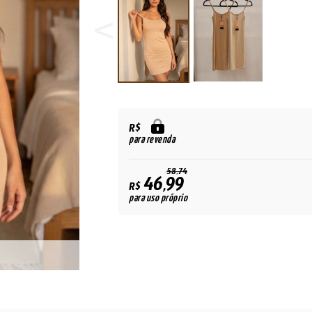
R$
para revenda
58,74
46,99
R$
para uso próprio