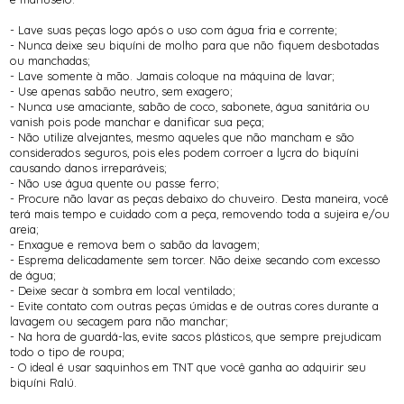
- Lave suas peças logo após o uso com água fria e corrente;
- Nunca deixe seu biquíni de molho para que não fiquem desbotadas
ou manchadas;
- Lave somente à mão. Jamais coloque na máquina de lavar;
- Use apenas sabão neutro, sem exagero;
- Nunca use amaciante, sabão de coco, sabonete, água sanitária ou
vanish pois pode manchar e danificar sua peça;
- Não utilize alvejantes, mesmo aqueles que não mancham e são
considerados seguros, pois eles podem corroer a lycra do biquíni
causando danos irreparáveis;
- Não use água quente ou passe ferro;
- Procure não lavar as peças debaixo do chuveiro. Desta maneira, você
terá mais tempo e cuidado com a peça, removendo toda a sujeira e/ou
areia;
- Enxague e remova bem o sabão da lavagem;
- Esprema delicadamente sem torcer. Não deixe secando com excesso
de água;
- Deixe secar à sombra em local ventilado;
- Evite contato com outras peças úmidas e de outras cores durante a
lavagem ou secagem para não manchar;
- Na hora de guardá-las, evite sacos plásticos, que sempre prejudicam
todo o tipo de roupa;
- O ideal é usar saquinhos em TNT que você ganha ao adquirir seu
biquíni Ralú.