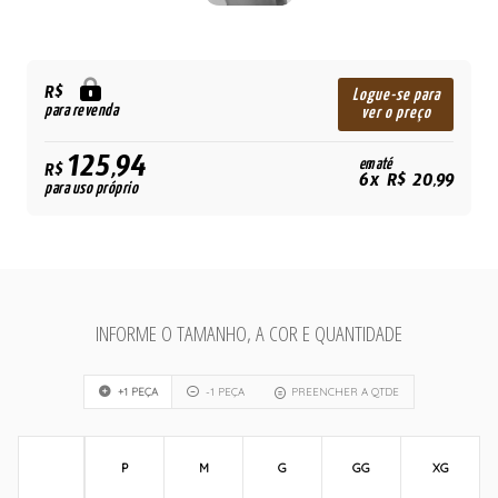
R$
Logue-se para
para revenda
ver o preço
125,94
em até
R$
6x R$ 20,99
para uso próprio
INFORME O TAMANHO, A COR E QUANTIDADE
+1 PEÇA
-1 PEÇA
PREENCHER A QTDE
P
M
G
GG
XG