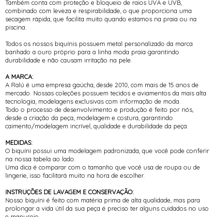
Também conta com proteção e bloqueio de raios UVA e UVB,
combinado com leveza e respirabilidade, o que proporciona uma
secagem rápida, que facilita muito quando estamos na praia ou na
piscina.
Todos os nossos biquínis possuem metal personalizado da marca
banhado a ouro próprio para a linha moda praia garantindo
durabilidade e não causam irritação na pele.
A MARCA:
A Ralú é uma empresa gaúcha, desde 2010, com mais de 15 anos de
mercado. Nossas coleções possuem tecidos e aviamentos da mais alta
tecnologia, modelagens exclusivas com informação de moda.
Todo o processo de desenvolvimento e produção é feito por nós,
desde a criação da peça, modelagem e costura, garantindo
caimento/modelagem incrível, qualidade e durabilidade da peça.
MEDIDAS:
O biquíni possui uma modelagem padronizada, que você pode conferir
na nossa tabela ao lado.
Uma dica é comparar com o tamanho que você usa de roupa ou de
lingerie, isso facilitará muito na hora de escolher.
INSTRUÇÕES DE LAVAGEM E CONSERVAÇÃO:
Nosso biquíni é feito com matéria prima de alta qualidade, mas para
prolongar a vida útil da sua peça é preciso ter alguns cuidados no uso
e manuseio.