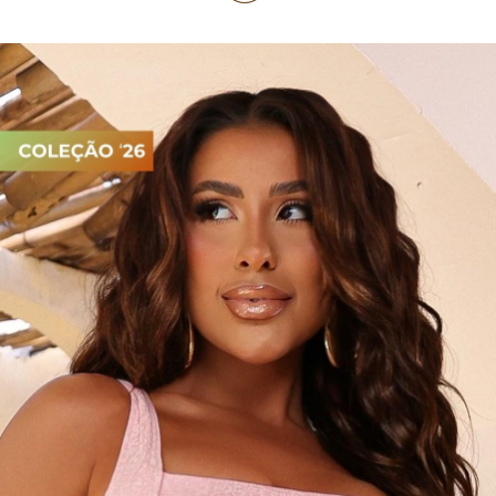
PIJAMA FEMININO
PIJAMA INFANTIL
PIJAMA MASCULINO
RASTEIRAS E PAPETES
ROUPÃO
SAÍDAS DE PRAIA
SANDÁLIAS
SHORTS E SAIAS
TÊNIS
TOP DE BIQUÍNI
TOP E CROPPEDS
TRICOTS
VESTIDOS