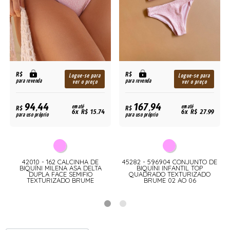
R$
R$
Logue-se para
Logue-se para
para revenda
para revenda
ver o preço
ver o preço
94,44
167,94
R$
em até
R$
em até
6x R$ 15,74
6x R$ 27,99
para uso próprio
para uso próprio
42010 - 162 CALCINHA DE
45282 - 596904 CONJUNTO DE
BIQUÍNI MILENA ASA DELTA
BIQUÍNI INFANTIL TOP
DUPLA FACE SEMIFIO
QUADRADO TEXTURIZADO
TEXTURIZADO BRUME
BRUME 02 AO 06