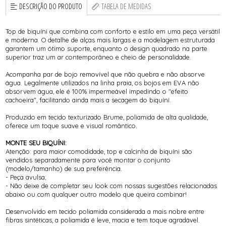
DESCRIÇÃO DO PRODUTO
TABELA DE MEDIDAS
Top de biquíni que combina com conforto e estilo em uma peça versátil
e moderna. O detalhe de alças mais largas e a modelagem estruturada
garantem um ótimo suporte, enquanto o design quadrado na parte
superior traz um ar contemporâneo e cheio de personalidade.
Acompanha par de bojo removível que não quebra e não absorve
água. Legalmente utilizados na linha praia, os bojos em EVA não
absorvem água, ele é 100% impermeável impedindo o "efeito
cachoeira", facilitando ainda mais a secagem do biquíni.
Produzido em tecido texturizado Brume, poliamida de alta qualidade,
oferece um toque suave e visual romântico.
MONTE SEU BIQUÍNI:
Atenção: para maior comodidade, top e calcinha de biquíni são
vendidos separadamente para você montar o conjunto
(modelo/tamanho) de sua preferência.
- Peça avulsa;
- Não deixe de completar seu look com nossas sugestões relacionadas
abaixo ou com qualquer outro modelo que queira combinar!
Desenvolvido em tecido poliamida considerada a mais nobre entre
fibras sintéticas, a poliamida é leve, macia e tem toque agradável.