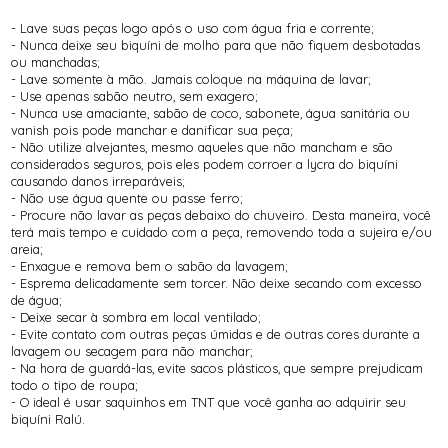
- Lave suas peças logo após o uso com água fria e corrente;
- Nunca deixe seu biquíni de molho para que não fiquem desbotadas
ou manchadas;
- Lave somente à mão. Jamais coloque na máquina de lavar;
- Use apenas sabão neutro, sem exagero;
- Nunca use amaciante, sabão de coco, sabonete, água sanitária ou
vanish pois pode manchar e danificar sua peça;
- Não utilize alvejantes, mesmo aqueles que não mancham e são
considerados seguros, pois eles podem corroer a lycra do biquíni
causando danos irreparáveis;
- Não use água quente ou passe ferro;
- Procure não lavar as peças debaixo do chuveiro. Desta maneira, você
terá mais tempo e cuidado com a peça, removendo toda a sujeira e/ou
areia;
- Enxague e remova bem o sabão da lavagem;
- Esprema delicadamente sem torcer. Não deixe secando com excesso
de água;
- Deixe secar à sombra em local ventilado;
- Evite contato com outras peças úmidas e de outras cores durante a
lavagem ou secagem para não manchar;
- Na hora de guardá-las, evite sacos plásticos, que sempre prejudicam
todo o tipo de roupa;
- O ideal é usar saquinhos em TNT que você ganha ao adquirir seu
biquíni Ralú.