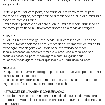
longo do dia.
Perfeita para usar com jeans, alfaiataria ou até como terceira peça
sobre top e legging, acompanhando a tendência do hi-lo que mistura o
esportivo com o urbano.
Uma escolha prática e atual para quem busca estilo sem abrir mão de
conforto, permitindo múltiplas combinações em todas as estações.
A MARCA:
A Ralú é uma empresa gaúcha, desde 2010, com mais de 16 anos de
mercado. Nossas coleções possuem tecidos e aviamentos da mais alta
tecnologia, modelagens exclusivas com informação de moda.
Todo o processo de desenvolvimento e produção é feito por nós,
desde a criação da peça, modelagem e costura, garantindo
caimento/modelagem incrível, qualidade e durabilidade da peça.
MEDIDAS:
O biquíni possui uma modelagem padronizada, que você pode conferir
na nossa tabela ao lado.
Uma dica é comparar com o tamanho que você usa de roupa ou de
lingerie, isso facilitará muito na hora de escolher.
INSTRUÇÕES DE LAVAGEM E CONSERVAÇÃO:
Nosso biquíni é feito com matéria prima de alta qualidade, mas para
prolongar a vida útil da sua peça é preciso ter alguns cuidados no uso
e manuseio.