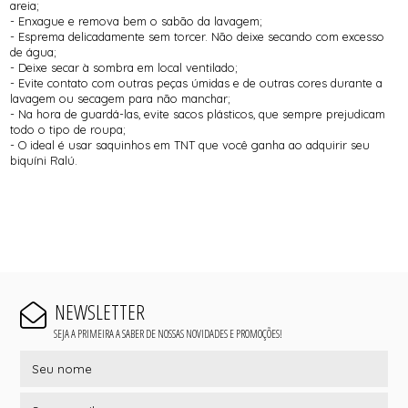
areia;
- Enxague e remova bem o sabão da lavagem;
- Esprema delicadamente sem torcer. Não deixe secando com excesso
de água;
- Deixe secar à sombra em local ventilado;
- Evite contato com outras peças úmidas e de outras cores durante a
lavagem ou secagem para não manchar;
- Na hora de guardá-las, evite sacos plásticos, que sempre prejudicam
todo o tipo de roupa;
- O ideal é usar saquinhos em TNT que você ganha ao adquirir seu
biquíni Ralú.
NEWSLETTER
SEJA A PRIMEIRA A SABER DE NOSSAS NOVIDADES E PROMOÇÕES!