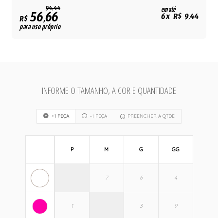
94,44
em até
56,66
6x R$ 9,44
R$
para uso próprio
INFORME O TAMANHO, A COR E QUANTIDADE
+1 PEÇA
-1 PEÇA
PREENCHER A QTDE
P
M
G
GG