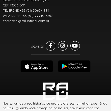
CEP 93336-001
TELEFONE +55 (51) 3065-4994
WHATSAPP +55 (51) 99940-6257
comercial@raluoficial.com.br
® TODOS DIREITOS RESERVADOS
Nós salvamos o seu histórico de uso pra oferecer a melhor experiência
na Ralú. Quando você navega no nosso site, aceita esta condição.