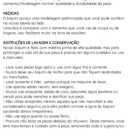
caimento/modelagem incrível, qualidade e durabilidade da peça.
MEDIDAS:
O biquíni possui uma modelagem padronizada, que você pode conferir
na nossa tabela ao lado.
Uma dica é comparar com o tamanho que você usa de roupa ou de
lingerie, isso facilitará muito na hora de escolher.
INSTRUÇÕES DE LAVAGEM E CONSERVAÇÃO:
Nosso biquíni é feito com matéria prima de alta qualidade, mas para
prolongar a vida útil da sua peça é preciso ter alguns cuidados no uso
e manuseio.
- Lave suas peças logo após o uso com água fria e corrente;
- Nunca deixe seu biquíni de molho para que não fiquem desbotadas
ou manchadas;
- Lave somente à mão. Jamais coloque na máquina de lavar;
- Use apenas sabão neutro, sem exagero;
- Nunca use amaciante, sabão de coco, sabonete, água sanitária ou
vanish pois pode manchar e danificar sua peça;
- Não utilize alvejantes, mesmo aqueles que não mancham e são
considerados seguros, pois eles podem corroer a lycra do biquíni
causando danos irreparáveis;
- Não use água quente ou passe ferro;
- Procure não lavar as peças debaixo do chuveiro. Desta maneira, você
terá mais tempo e cuidado com a peça, removendo toda a sujeira e/ou