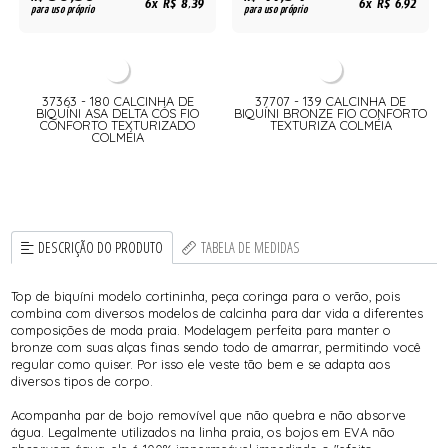
6x R$ 8,39
6x R$ 6,92
para uso próprio
para uso próprio
37363 - 180 CALCINHA DE
37707 - 139 CALCINHA DE
BIQUÍNI ASA DELTA CÓS FIO
BIQUÍNI BRONZE FIO CONFORTO
CONFORTO TEXTURIZADO
TEXTURIZA COLMÉIA
COLMÉIA
DESCRIÇÃO DO PRODUTO
TABELA DE MEDIDAS
Top de biquíni modelo cortininha, peça coringa para o verão, pois
combina com diversos modelos de calcinha para dar vida a diferentes
composições de moda praia. Modelagem perfeita para manter o
bronze com suas alças finas sendo todo de amarrar, permitindo você
regular como quiser. Por isso ele veste tão bem e se adapta aos
diversos tipos de corpo.
Acompanha par de bojo removível que não quebra e não absorve
água. Legalmente utilizados na linha praia, os bojos em EVA não