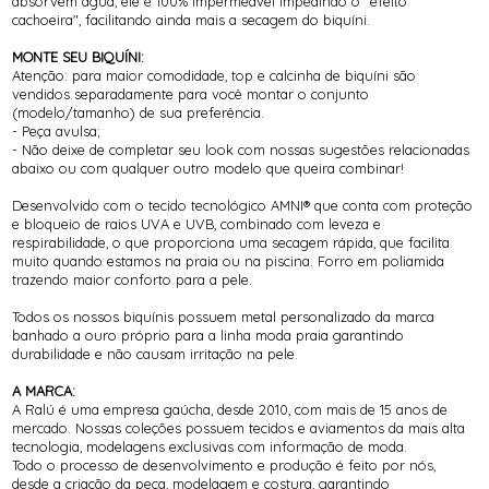
absorvem água, ele é 100% impermeável impedindo o "efeito
cachoeira", facilitando ainda mais a secagem do biquíni.
MONTE SEU BIQUÍNI:
Atenção: para maior comodidade, top e calcinha de biquíni são
vendidos separadamente para você montar o conjunto
(modelo/tamanho) de sua preferência.
- Peça avulsa;
- Não deixe de completar seu look com nossas sugestões relacionadas
abaixo ou com qualquer outro modelo que queira combinar!
Desenvolvido com o tecido tecnológico AMNI® que conta com proteção
e bloqueio de raios UVA e UVB, combinado com leveza e
respirabilidade, o que proporciona uma secagem rápida, que facilita
muito quando estamos na praia ou na piscina. Forro em poliamida
trazendo maior conforto para a pele.
Todos os nossos biquínis possuem metal personalizado da marca
banhado a ouro próprio para a linha moda praia garantindo
durabilidade e não causam irritação na pele.
A MARCA:
A Ralú é uma empresa gaúcha, desde 2010, com mais de 15 anos de
mercado. Nossas coleções possuem tecidos e aviamentos da mais alta
tecnologia, modelagens exclusivas com informação de moda.
Todo o processo de desenvolvimento e produção é feito por nós,
desde a criação da peça, modelagem e costura, garantindo