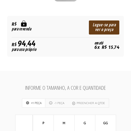
R$
Logue-se para
para revenda
ver o preço
94,44
em até
R$
6x R$ 15,74
para uso próprio
INFORME O TAMANHO, A COR E QUANTIDADE
+1 PEÇA
-1 PEÇA
PREENCHER A QTDE
P
M
G
GG