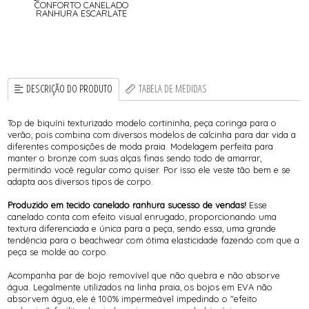
CONFORTO CANELADO
RANHURA ESCARLATE
DESCRIÇÃO DO PRODUTO
TABELA DE MEDIDAS
Top de biquíni texturizado modelo cortininha, peça coringa para o
verão, pois combina com diversos modelos de calcinha para dar vida a
diferentes composições de moda praia. Modelagem perfeita para
manter o bronze com suas alças finas sendo todo de amarrar,
permitindo você regular como quiser. Por isso ele veste tão bem e se
adapta aos diversos tipos de corpo.
Produzido em tecido canelado ranhura sucesso de vendas!
Esse
canelado conta com efeito visual enrugado, proporcionando uma
textura diferenciada e única para a peça, sendo essa, uma grande
tendência para o beachwear com ótima elasticidade fazendo com que a
peça se molde ao corpo.
Acompanha par de bojo removível que não quebra e não absorve
água. Legalmente utilizados na linha praia, os bojos em EVA não
absorvem água, ele é 100% impermeável impedindo o "efeito