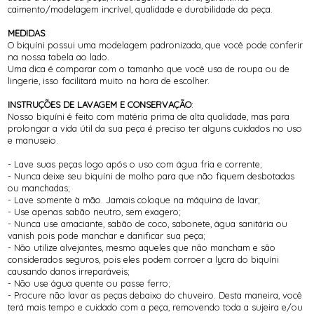
caimento/modelagem incrível, qualidade e durabilidade da peça.
MEDIDAS
:
O biquíni possui uma modelagem padronizada, que você pode conferir
na nossa tabela ao lado.
Uma dica é comparar com o tamanho que você usa de roupa ou de
lingerie, isso facilitará muito na hora de escolher.
INSTRUÇÕES DE LAVAGEM E CONSERVAÇÃO
:
Nosso biquíni é feito com matéria prima de alta qualidade, mas para
prolongar a vida útil da sua peça é preciso ter alguns cuidados no uso
e manuseio.
- Lave suas peças logo após o uso com água fria e corrente;
- Nunca deixe seu biquíni de molho para que não fiquem desbotadas
ou manchadas;
- Lave somente à mão. Jamais coloque na máquina de lavar;
- Use apenas sabão neutro, sem exagero;
- Nunca use amaciante, sabão de coco, sabonete, água sanitária ou
vanish pois pode manchar e danificar sua peça;
- Não utilize alvejantes, mesmo aqueles que não mancham e são
considerados seguros, pois eles podem corroer a lycra do biquíni
causando danos irreparáveis;
- Não use água quente ou passe ferro;
- Procure não lavar as peças debaixo do chuveiro. Desta maneira, você
terá mais tempo e cuidado com a peça, removendo toda a sujeira e/ou