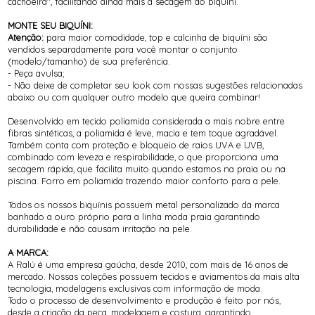
cachoeira", facilitando ainda mais a secagem do biquíni.
MONTE SEU BIQUÍNI:
Atenção:
para maior comodidade, top e calcinha de biquíni são
vendidos separadamente para você montar o conjunto
(modelo/tamanho) de sua preferência.
- Peça avulsa;
- Não deixe de completar seu look com nossas sugestões relacionadas
abaixo ou com qualquer outro modelo que queira combinar!
Desenvolvido em tecido poliamida considerada a mais nobre entre
fibras sintéticas, a poliamida é leve, macia e tem toque agradável.
Também conta com proteção e bloqueio de raios UVA e UVB,
combinado com leveza e respirabilidade, o que proporciona uma
secagem rápida, que facilita muito quando estamos na praia ou na
piscina. Forro em poliamida trazendo maior conforto para a pele.
Todos os nossos biquínis possuem metal personalizado da marca
banhado a ouro próprio para a linha moda praia garantindo
durabilidade e não causam irritação na pele.
A MARCA:
A Ralú é uma empresa gaúcha, desde 2010, com mais de 16 anos de
mercado. Nossas coleções possuem tecidos e aviamentos da mais alta
tecnologia, modelagens exclusivas com informação de moda.
Todo o processo de desenvolvimento e produção é feito por nós,
desde a criação da peça, modelagem e costura, garantindo