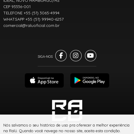
IDEAL, NOVO HAMBURGO/RS
CEP 93336-001
TELEFONE +55 (51) 3065-4994
WHATSAPP +55 (51) 99940-6257
comercial@raluoficial.com.br
® TODOS DIREITOS RESERVADOS
Nós salvamos o seu histórico de uso pra oferecer a melhor experiência
na Ralú. Quando você navega no nosso site, aceita esta condição.