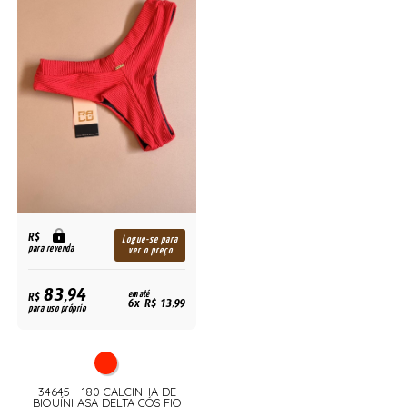
R$
Logue-se para
para revenda
ver o preço
83,94
R$
em até
6x R$ 13,99
para uso próprio
34645 - 180 CALCINHA DE
BIQUÍNI ASA DELTA CÓS FIO