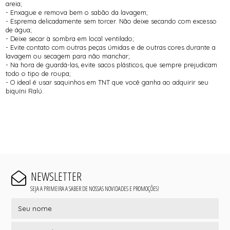
areia;
- Enxague e remova bem o sabão da lavagem;
- Esprema delicadamente sem torcer. Não deixe secando com excesso
de água;
- Deixe secar à sombra em local ventilado;
- Evite contato com outras peças úmidas e de outras cores durante a
lavagem ou secagem para não manchar;
- Na hora de guardá-las, evite sacos plásticos, que sempre prejudicam
todo o tipo de roupa;
- O ideal é usar saquinhos em TNT que você ganha ao adquirir seu
biquíni Ralú.
NEWSLETTER
SEJA A PRIMEIRA A SABER DE NOSSAS NOVIDADES E PROMOÇÕES!