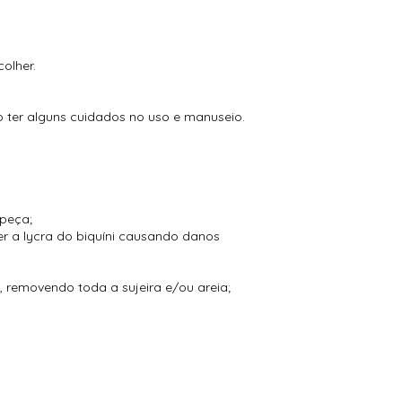
olher.
so ter alguns cuidados no uso e manuseio.
 peça;
r a lycra do biquíni causando danos
 removendo toda a sujeira e/ou areia;
;