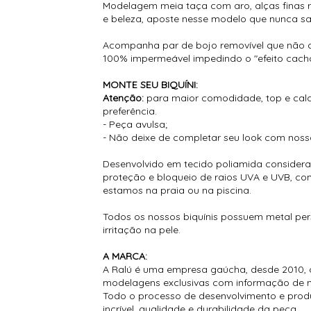
Modelagem meia taça com aro, alças finas r
e beleza, aposte nesse modelo que nunca s
Acompanha par de bojo removível que não qu
100% impermeável impedindo o "efeito cachoe
MONTE SEU BIQUÍNI:
Atenção:
para maior comodidade, top e cal
preferência.
- Peça avulsa;
- Não deixe de completar seu look com nos
Desenvolvido em tecido poliamida considera
proteção e bloqueio de raios UVA e UVB, co
estamos na praia ou na piscina.
Todos os nossos biquínis possuem metal pe
irritação na pele.
A MARCA:
A Ralú é uma empresa gaúcha, desde 2010, 
modelagens exclusivas com informação de 
Todo o processo de desenvolvimento e prod
incrível, qualidade e durabilidade da peça.