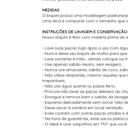
MEDIDAS:
O biquíni possui uma modelagem padronizada
Uma dica é comparar com o tamanho que você 
INSTRUÇÕES DE LAVAGEM E CONSERVAÇÃO
Nosso biquíni é feito com matéria prima de a
- Lave suas peças logo após o uso com água 
- Nunca deixe seu biquíni de molho para q
- Lave somente à mão. Jamais coloque na m
- Use apenas sabão neutro, sem exagero;
- Nunca use amaciante, sabão de coco, sabo
- Não utilize alvejantes, mesmo aqueles qu
irreparáveis;
- Não use água quente ou passe ferro;
- Procure não lavar as peças debaixo do ch
- Enxague e remova bem o sabão da lavage
- Esprema delicadamente sem torcer. Não d
- Deixe secar à sombra em local ventilado;
- Evite contato com outras peças úmidas e
- Na hora de guardá-las, evite sacos plásti
- O ideal é usar saquinhos em TNT que você g