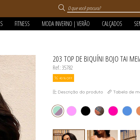
AS
FITNESS
MODA INVERNO | VERÃO
CALÇADOS
SE
 VERÃO
203 TOP DE BIQUÍNI BOJO TAI MEI
TODOS DE MODA INVERNO
TODOS DE MODA PR
TODOS DE SUPER SA
TODOS DE CALÇAD
TODOS DE SEMIJOI
TODOS DE PIJAMA
TODOS DE FITNES
Ref.: 35782
FANTIL
40 % OFF
Descrição do produto
Tabela de m
FANTIL