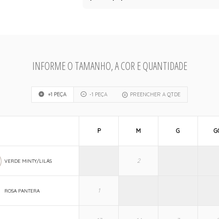
INFORME O TAMANHO, A COR E QUANTIDADE
+1 PEÇA
-1 PEÇA
PREENCHER A QTDE
P
M
G
G
VERDE MINTY/LILÁS
ROSA PANTERA