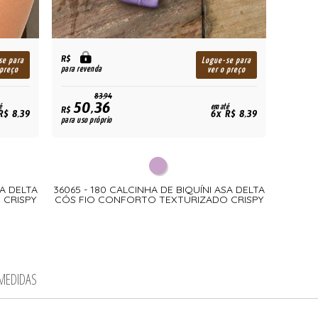
R$
se para
Logue-se para
para revenda
 preço
ver o preço
83,94
50,36
é
em até
R$
R$ 8,39
6x R$ 8,39
para uso próprio
SA DELTA
36065 - 180 CALCINHA DE BIQUÍNI ASA DELTA
 CRISPY
CÓS FIO CONFORTO TEXTURIZADO CRISPY
 MEDIDAS