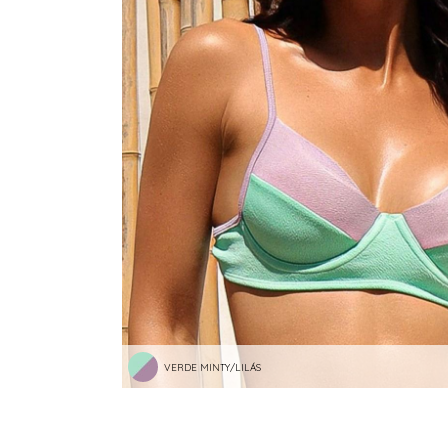
RASTEIRAS E PAPETES
ROUPÃO
SAÍDAS DE PRAIA
SANDÁLIAS
SHORTS E SAIAS
TÊNIS
TOP DE BIQUÍNI
TOP E CROPPEDS
TRICOTS
VESTIDOS
VERDE MINTY/LILÁS