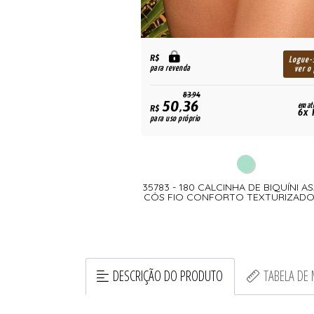
R$
Logue-
para revenda
ver o
83,94
50,36
em at
R$
6x 
para uso próprio
35783 - 180 CALCINHA DE BIQUÍNI A
CÓS FIO CONFORTO TEXTURIZADO
DESCRIÇÃO DO PRODUTO
TABELA DE