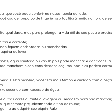
, que você pode conferir na nossa tabela ao lado.
usa de roupa ou de lingerie, isso facilitará muito na hora de esc
:
lta qualidade, mas para prolongar a vida útil da sua peça é preci
fria e corrente;
ue não fiquem desbotadas ou manchadas;
áquina de lavar;
nete, água sanitária ou vanish pois pode manchar e danificar sua
e não mancham e são considerados seguros, pois eles podem corroe
uveiro. Desta maneira, você terá mais tempo e cuidado com a peça,
m;
eixe secando com excesso de água;
 de outras cores durante a lavagem ou secagem para não manchar
cos, que sempre prejudicam todo o tipo de roupa;
anha ao adquirir seu biquíni Ralú.