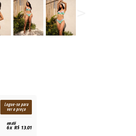
Logue-se para
ver o preço
em até
6x R$ 13,01