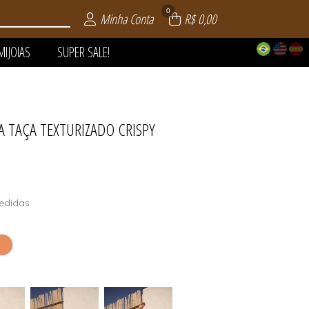
0
Minha Conta
R$ 0,00
MIJOIAS
SUPER SALE!
A TAÇA TEXTURIZADO CRISPY
 | VERÃO
AIA
LE!
OS
AS
S
S
edidas