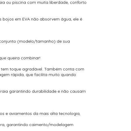
ia ou piscina com muita liberdade, conforto
os bojos em EVA não absorvem água, ele é
 conjunto (modelo/tamanho) de sua
que queira combinar!
ia e tem toque agradável. Também conta com
gem rápida, que facilita muito quando
raia garantindo durabilidade e não causam
s e aviamentos da mais alta tecnologia,
tura, garantindo caimento/modelagem