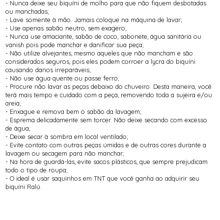
- Nunca deixe seu biquíni de molho para que não fiquem desbotadas
ou manchadas;
- Lave somente à mão. Jamais coloque na máquina de lavar;
- Use apenas sabão neutro, sem exagero;
- Nunca use amaciante, sabão de coco, sabonete, água sanitária ou
vanish pois pode manchar e danificar sua peça;
- Não utilize alvejantes, mesmo aqueles que não mancham e são
considerados seguros, pois eles podem corroer a lycra do biquíni
causando danos irreparáveis;
- Não use água quente ou passe ferro;
- Procure não lavar as peças debaixo do chuveiro. Desta maneira, você
terá mais tempo e cuidado com a peça, removendo toda a sujeira e/ou
areia;
- Enxague e remova bem o sabão da lavagem;
- Esprema delicadamente sem torcer. Não deixe secando com excesso
de água;
- Deixe secar à sombra em local ventilado;
- Evite contato com outras peças úmidas e de outras cores durante a
lavagem ou secagem para não manchar;
- Na hora de guardá-las, evite sacos plásticos, que sempre prejudicam
todo o tipo de roupa;
- O ideal é usar saquinhos em TNT que você ganha ao adquirir seu
biquíni Ralú.