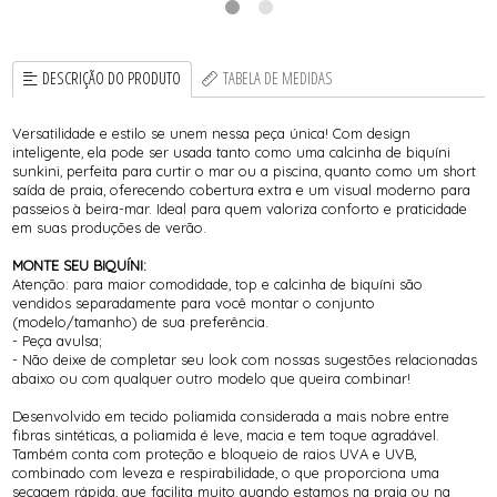
DESCRIÇÃO DO PRODUTO
TABELA DE MEDIDAS
Versatilidade e estilo se unem nessa peça única! Com design
inteligente, ela pode ser usada tanto como uma calcinha de biquíni
sunkini, perfeita para curtir o mar ou a piscina, quanto como um short
saída de praia, oferecendo cobertura extra e um visual moderno para
passeios à beira-mar. Ideal para quem valoriza conforto e praticidade
em suas produções de verão.
MONTE SEU BIQUÍNI:
Atenção: para maior comodidade, top e calcinha de biquíni são
vendidos separadamente para você montar o conjunto
(modelo/tamanho) de sua preferência.
- Peça avulsa;
- Não deixe de completar seu look com nossas sugestões relacionadas
abaixo ou com qualquer outro modelo que queira combinar!
Desenvolvido em tecido poliamida considerada a mais nobre entre
fibras sintéticas, a poliamida é leve, macia e tem toque agradável.
Também conta com proteção e bloqueio de raios UVA e UVB,
combinado com leveza e respirabilidade, o que proporciona uma
secagem rápida, que facilita muito quando estamos na praia ou na