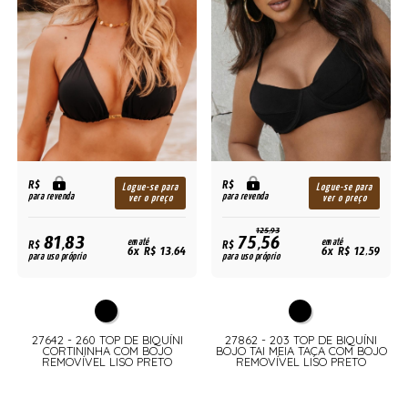
R$
R$
Logue-se para
Logue-se para
para revenda
para revenda
ver o preço
ver o preço
125,93
81,83
75,56
R$
em até
R$
em até
6x R$ 13,64
6x R$ 12,59
para uso próprio
para uso próprio
27642 - 260 TOP DE BIQUÍNI
27862 - 203 TOP DE BIQUÍNI
S
CORTININHA COM BOJO
BOJO TAI MEIA TAÇA COM BOJO
REMOVÍVEL LISO PRETO
REMOVÍVEL LISO PRETO