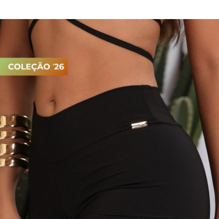
PIJAMA FEMININO
PIJAMA INFANTIL
PIJAMA MASCULINO
RASTEIRAS E PAPETES
ROUPÃO
SAÍDAS DE PRAIA
SANDÁLIAS
SHORTS E SAIAS
TÊNIS
TOP DE BIQUÍNI
TOP E CROPPEDS
TRICOTS
VESTIDOS