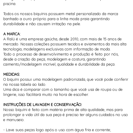
piscina.
Todos os nossos biquínis possuem metal personalizado da marca
banhado a ouro próprio para a linha moda praia garantindo
durabilidade e não causam irritação na pele.
A MARCA:
A Ralú é uma empresa gaúcha, desde 2010, com mais de 15 anos de
mercado. Nossas coleções possuem tecidos e aviamentos da mais alta
tecnologia, modelagens exclusivas com informação de moda.
Todo o processo de desenvolvimento e produção é feito por nós,
desde a criação da peça, modelagem e costura, garantindo
caimento/modelagem incrível, qualidade e durabilidade da peça.
MEDIDAS:
O biquíni possui uma modelagem padronizada, que você pode conferir
na nossa tabela ao lado.
Uma dica é comparar com o tamanho que você usa de roupa ou de
lingerie, isso facilitará muito na hora de escolher.
INSTRUÇÕES DE LAVAGEM E CONSERVAÇÃO:
Nosso biquíni é feito com matéria prima de alta qualidade, mas para
prolongar a vida útil da sua peça é preciso ter alguns cuidados no uso
e manuseio.
- Lave suas peças logo após o uso com água fria e corrente;