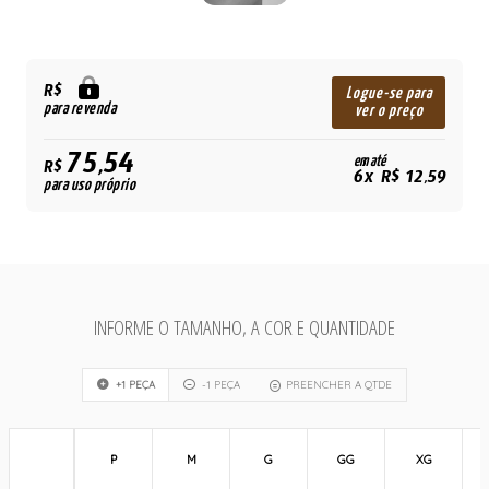
R$
Logue-se para
para revenda
ver o preço
75,54
em até
R$
6x R$ 12,59
para uso próprio
INFORME O TAMANHO, A COR E QUANTIDADE
+1 PEÇA
-1 PEÇA
PREENCHER A QTDE
P
M
G
GG
XG