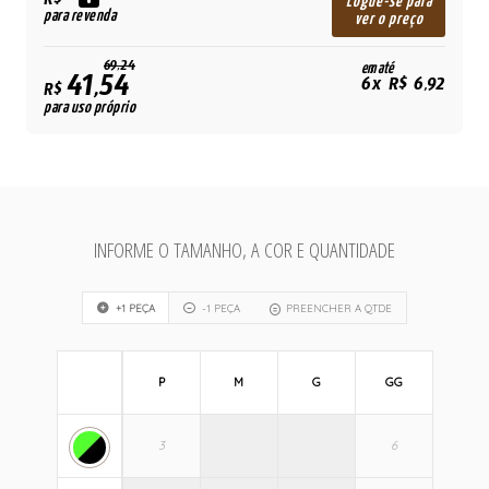
R$
Logue-se para
para revenda
ver o preço
69,24
em até
41,54
6x R$ 6,92
R$
para uso próprio
INFORME O TAMANHO, A COR E QUANTIDADE
+1 PEÇA
-1 PEÇA
PREENCHER A QTDE
P
M
G
GG