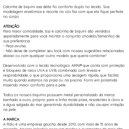
Calcinha de biquíni asa delta fio conforto duplo no tecido. Sua
modelagem anatômica e recorte no cós faz com que ela fique perfeita
no corpo.
ATENÇÃO:
Para maior comodidade, top e calcinha de biquíni são vendidos
separadamente para você montar o conjunto (modelo/tamanho) de
sua preferência.
- Peça avulsa;
- Não deixe de completar seu look com nossas sugestões relacionadas
abaixo ou com qualquer outro modelo que queira combinar!
Desenvolvido com o tecido tecnológico AMNI® que conta com proteção
e bloqueio de raios UVA e UVB, combinado com leveza e
respirabilidade, o que proporciona uma secagem rápida, que facilita
muito quando estamos na praia ou na piscina. Forro em poliamida
trazendo maior conforto para a pele.
Todos os nossos biquínis possuem metal personalizado da marca
banhado a ouro, próprio para a linha moda praia, resistentes à cloro e
a água salgada do mar garantindo durabilidade e não causam irritação
na pele.
A MARCA:
A Ralú é uma empresa gaúcha, desde 2010, com mais de 15 anos de