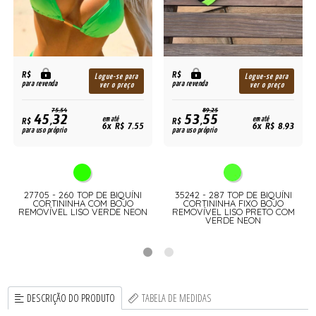
R$
R$
Logue-se para
Logue-se para
para revenda
para revenda
ver o preço
ver o preço
75,54
89,25
45,32
53,55
R$
em até
R$
em até
6x R$ 7,55
6x R$ 8,93
para uso próprio
para uso próprio
27705 - 260 TOP DE BIQUÍNI
35242 - 287 TOP DE BIQUÍNI
E
CORTININHA COM BOJO
CORTININHA FIXO BOJO
REMOVÍVEL LISO VERDE NEON
REMOVÍVEL LISO PRETO COM
VERDE NEON
DESCRIÇÃO DO PRODUTO
TABELA DE MEDIDAS