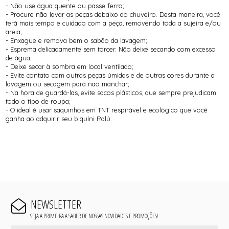
- Não use água quente ou passe ferro;
- Procure não lavar as peças debaixo do chuveiro. Desta maneira, você
terá mais tempo e cuidado com a peça, removendo toda a sujeira e/ou
areia;
- Enxague e remova bem o sabão da lavagem;
- Esprema delicadamente sem torcer. Não deixe secando com excesso
de água;
- Deixe secar à sombra em local ventilado;
- Evite contato com outras peças úmidas e de outras cores durante a
lavagem ou secagem para não manchar;
- Na hora de guardá-las, evite sacos plásticos, que sempre prejudicam
todo o tipo de roupa;
- O ideal é usar saquinhos em TNT respirável e ecológico que você
ganha ao adquirir seu biquíni Ralú.
NEWSLETTER
SEJA A PRIMEIRA A SABER DE NOSSAS NOVIDADES E PROMOÇÕES!