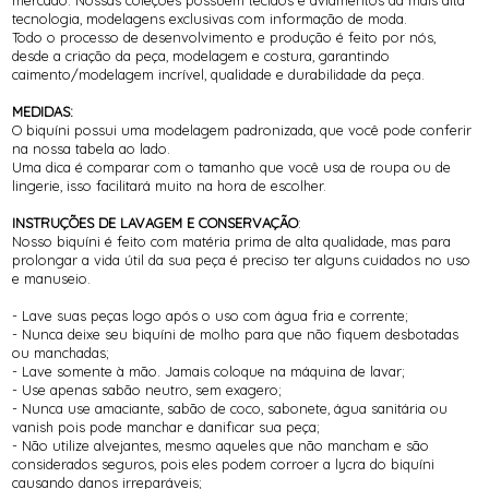
mercado. Nossas coleções possuem tecidos e aviamentos da mais alta
tecnologia, modelagens exclusivas com informação de moda.
Todo o processo de desenvolvimento e produção é feito por nós,
desde a criação da peça, modelagem e costura, garantindo
caimento/modelagem incrível, qualidade e durabilidade da peça.
MEDIDAS:
O biquíni possui uma modelagem padronizada, que você pode conferir
na nossa tabela ao lado.
Uma dica é comparar com o tamanho que você usa de roupa ou de
lingerie, isso facilitará muito na hora de escolher.
INSTRUÇÕES DE LAVAGEM E CONSERVAÇÃO
:
Nosso biquíni é feito com matéria prima de alta qualidade, mas para
prolongar a vida útil da sua peça é preciso ter alguns cuidados no uso
e manuseio.
- Lave suas peças logo após o uso com água fria e corrente;
- Nunca deixe seu biquíni de molho para que não fiquem desbotadas
ou manchadas;
- Lave somente à mão. Jamais coloque na máquina de lavar;
- Use apenas sabão neutro, sem exagero;
- Nunca use amaciante, sabão de coco, sabonete, água sanitária ou
vanish pois pode manchar e danificar sua peça;
- Não utilize alvejantes, mesmo aqueles que não mancham e são
considerados seguros, pois eles podem corroer a lycra do biquíni
causando danos irreparáveis;