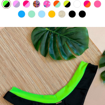
PIJAMA FEMININO
PIJAMA INFANTIL
PIJAMA MASCULINO
RASTEIRAS E PAPETES
ROUPÃO
SAÍDAS DE PRAIA
SANDÁLIAS
SHORTS E SAIAS
TÊNIS
TOP DE BIQUÍNI
TOP E CROPPEDS
TRICOTS
VESTIDOS