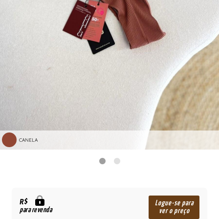
CANELA
R$
Logue-se para
para revenda
ver o preço