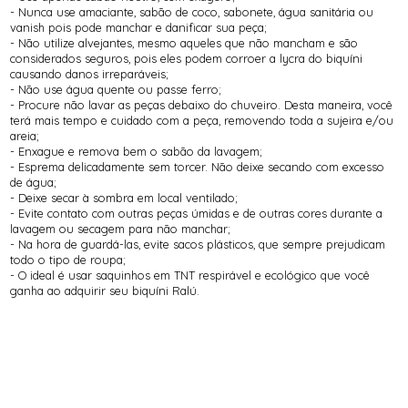
- Nunca use amaciante, sabão de coco, sabonete, água sanitária ou
vanish pois pode manchar e danificar sua peça;
- Não utilize alvejantes, mesmo aqueles que não mancham e são
considerados seguros, pois eles podem corroer a lycra do biquíni
causando danos irreparáveis;
- Não use água quente ou passe ferro;
- Procure não lavar as peças debaixo do chuveiro. Desta maneira, você
terá mais tempo e cuidado com a peça, removendo toda a sujeira e/ou
areia;
- Enxague e remova bem o sabão da lavagem;
- Esprema delicadamente sem torcer. Não deixe secando com excesso
de água;
- Deixe secar à sombra em local ventilado;
- Evite contato com outras peças úmidas e de outras cores durante a
lavagem ou secagem para não manchar;
- Na hora de guardá-las, evite sacos plásticos, que sempre prejudicam
todo o tipo de roupa;
- O ideal é usar saquinhos em TNT respirável e ecológico que você
ganha ao adquirir seu biquíni Ralú.