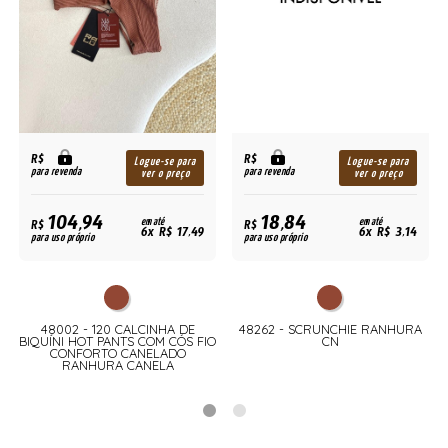
R$
R$
Logue-se para
Logue-se para
para revenda
para revenda
ver o preço
ver o preço
104,94
18,84
R$
em até
R$
em até
6x R$ 17,49
6x R$ 3,14
para uso próprio
para uso próprio
48002 - 120 CALCINHA DE
48262 - SCRUNCHIE RANHURA
O
BIQUÍNI HOT PANTS COM CÓS FIO
CN
CONFORTO CANELADO
RANHURA CANELA