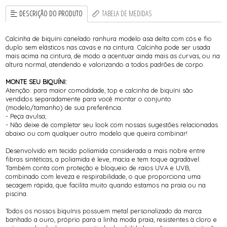
DESCRIÇÃO DO PRODUTO
TABELA DE MEDIDAS
Calcinha de biquíni canelado ranhura modelo asa delta com cós e fio
duplo sem elásticos nas cavas e na cintura. Calcinha pode ser usada
mais acima na cintura, de modo a acentuar ainda mais as curvas, ou na
altura normal, atendendo e valorizando a todos padrões de corpo.
MONTE SEU BIQUÍNI:
Atenção: para maior comodidade, top e calcinha de biquíni são
vendidos separadamente para você montar o conjunto
(modelo/tamanho) de sua preferência.
- Peça avulsa;
- Não deixe de completar seu look com nossas sugestões relacionadas
abaixo ou com qualquer outro modelo que queira combinar!
Desenvolvido em tecido poliamida considerada a mais nobre entre
fibras sintéticas, a poliamida é leve, macia e tem toque agradável.
Também conta com proteção e bloqueio de raios UVA e UVB,
combinado com leveza e respirabilidade, o que proporciona uma
secagem rápida, que facilita muito quando estamos na praia ou na
piscina.
Todos os nossos biquínis possuem metal personalizado da marca
banhado a ouro, próprio para a linha moda praia, resistentes à cloro e