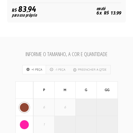
83,94
em até
R$
6x R$ 13,99
para uso próprio
INFORME O TAMANHO, A COR E QUANTIDADE
+1 PEÇA
-1 PEÇA
PREENCHER A QTDE
P
M
G
GG