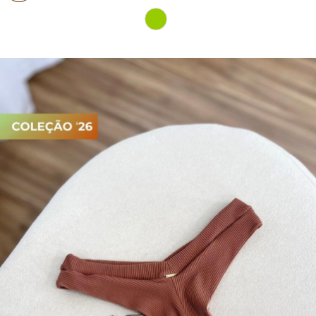
PIJAMA FEMININO
PIJAMA INFANTIL
PIJAMA MASCULINO
RASTEIRAS E PAPETES
ROUPÃO
SAÍDAS DE PRAIA
SANDÁLIAS
SHORTS E SAIAS
TÊNIS
TOP DE BIQUÍNI
TOP E CROPPEDS
TRICOTS
VESTIDOS