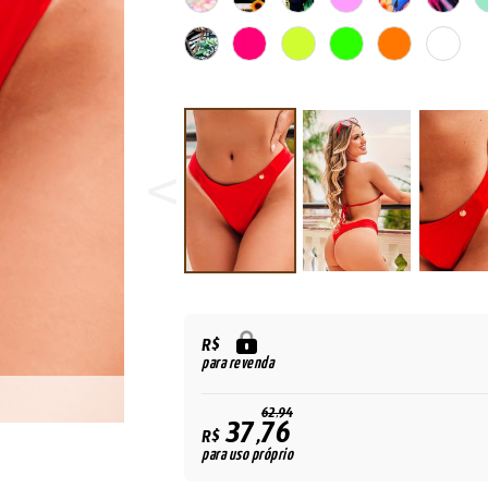
R$
para revenda
62,94
37,76
R$
para uso próprio