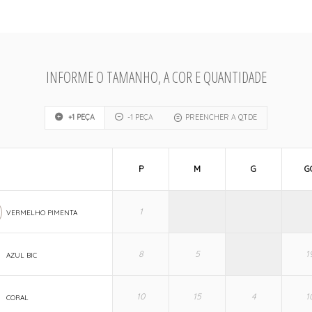
INFORME O TAMANHO, A COR E QUANTIDADE
+1 PEÇA
-1 PEÇA
PREENCHER A QTDE
P
M
G
G
VERMELHO PIMENTA
AZUL BIC
CORAL