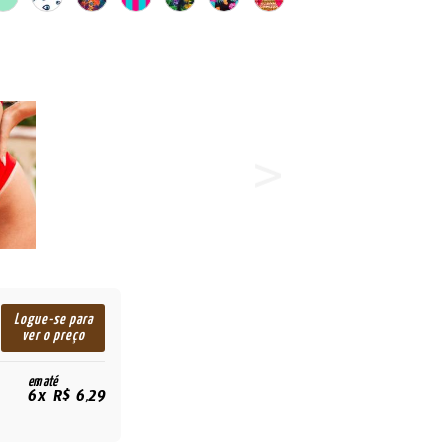
Logue-se para
ver o preço
em até
6x R$ 6,29