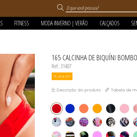
AS
FITNESS
MODA INVERNO | VERÃO
CALÇADOS
SE
 VERÃO
165 CALCINHA DE BIQUÍNI BOMBO
TODOS DE MODA INVERNO
TODOS DE MODA PR
TODOS DE SUPER SA
TODOS DE CALÇAD
TODOS DE SEMIJOI
TODOS DE PIJAMA
TODOS DE FITNES
Ref.: 31407
FANTIL
40 % OFF
Descrição do produto
Tabela de m
FANTIL