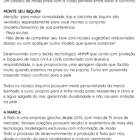
um clássico da moda praia com a fusão perfeita entre estilo e conforto.
MONTE SEU BIQUÍNI:
Atenção: para maior comodidade, top e calcinha de biquíni são
vendidos separadamente para você montar o conjunto
(modelo/tamanho) de sua preferência.
- Peça avulsa;
- Não deixe de completar seu look com nossas sugestões relacionadas
abaixo ou com qualquer outro modelo que queira combinar!
Desenvolvido com o tecido tecnológico AMNI® que conta com proteção
e bloqueio de raios UVA e UVB, combinado com leveza e
respirabilidade, o que proporciona uma secagem rápida, que facilita
muito quando estamos na praia ou na piscina. Forro em poliamida
trazendo maior conforto para a pele.
Todos os nossos biquínis possuem metal personalizado da marca
banhado a ouro, próprio para a linha moda praia, resistentes à cloro e
a água salgada do mar garantindo durabilidade e não causam irritação
na pele.
A MARCA:
A Ralú é uma empresa gaúcha, desde 2010, com mais de 15 anos de
mercado. Nossas coleções possuem tecidos e aviamentos da mais alta
tecnologia, modelagens exclusivas com informação de moda.
Todo o processo de desenvolvimento e produção é feito por nós,
desde a criação da peça, modelagem e costura, garantindo