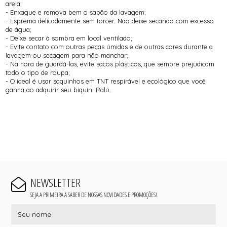
areia;
- Enxague e remova bem o sabão da lavagem;
- Esprema delicadamente sem torcer. Não deixe secando com excesso
de água;
- Deixe secar à sombra em local ventilado;
- Evite contato com outras peças úmidas e de outras cores durante a
lavagem ou secagem para não manchar;
- Na hora de guardá-las, evite sacos plásticos, que sempre prejudicam
todo o tipo de roupa;
- O ideal é usar saquinhos em TNT respirável e ecológico que você
ganha ao adquirir seu biquíni Ralú.
NEWSLETTER
SEJA A PRIMEIRA A SABER DE NOSSAS NOVIDADES E PROMOÇÕES!