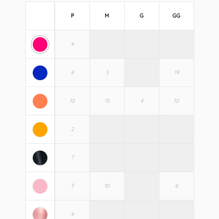
P
M
G
GG