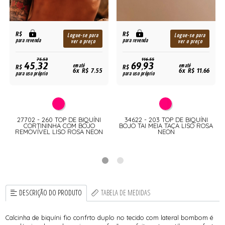
R$
R$
Logue-se para
Logue-se para
para revenda
para revenda
ver o preço
ver o preço
75,53
116,55
45,32
69,93
R$
em até
R$
em até
6x R$ 7,55
6x R$ 11,66
para uso próprio
para uso próprio
27702 - 260 TOP DE BIQUÍNI
34622 - 203 TOP DE BIQUÍNI
CORTININHA COM BOJO
BOJO TAI MEIA TAÇA LISO ROSA
REMOVÍVEL LISO ROSA NEON
NEON
DESCRIÇÃO DO PRODUTO
TABELA DE MEDIDAS
Calcinha de biquíni fio confrto duplo no tecido com lateral bombom é