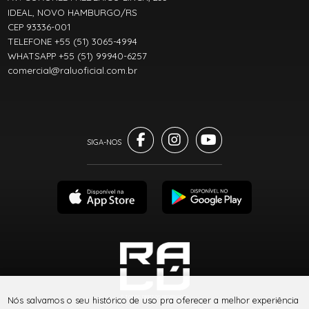
IDEAL, NOVO HAMBURGO/RS
CEP 93336-001
TELEFONE +55 (51) 3065-4994
WHATSAPP +55 (51) 99940-6257
comercial@raluoficial.com.br
® TODOS DIREITOS RESERVADOS
Nós salvamos o seu histórico de uso pra oferecer a melhor experiência