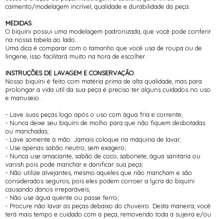
caimento/modelagem incrível, qualidade e durabilidade da peça.
MEDIDAS
:
O biquíni possui uma modelagem padronizada, que você pode conferir
na nossa tabela ao lado.
Uma dica é comparar com o tamanho que você usa de roupa ou de
lingerie, isso facilitará muito na hora de escolher.
INSTRUÇÕES DE LAVAGEM E CONSERVAÇÃO
:
Nosso biquíni é feito com matéria prima de alta qualidade, mas para
prolongar a vida útil da sua peça é preciso ter alguns cuidados no uso
e manuseio.
- Lave suas peças logo após o uso com água fria e corrente;
- Nunca deixe seu biquíni de molho para que não fiquem desbotadas
ou manchadas;
- Lave somente à mão. Jamais coloque na máquina de lavar;
- Use apenas sabão neutro, sem exagero;
- Nunca use amaciante, sabão de coco, sabonete, água sanitária ou
vanish pois pode manchar e danificar sua peça;
- Não utilize alvejantes, mesmo aqueles que não mancham e são
considerados seguros, pois eles podem corroer a lycra do biquíni
causando danos irreparáveis;
- Não use água quente ou passe ferro;
- Procure não lavar as peças debaixo do chuveiro. Desta maneira, você
terá mais tempo e cuidado com a peça, removendo toda a sujeira e/ou