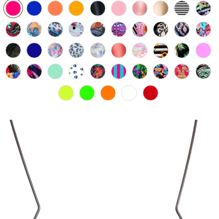
PIJAMA FEMININO
PIJAMA INFANTIL
PIJAMA MASCULINO
RASTEIRAS E PAPETES
ROUPÃO
SAÍDAS DE PRAIA
SANDÁLIAS
SHORTS E SAIAS
TÊNIS
TOP DE BIQUÍNI
TOP E CROPPEDS
TRICOTS
VESTIDOS