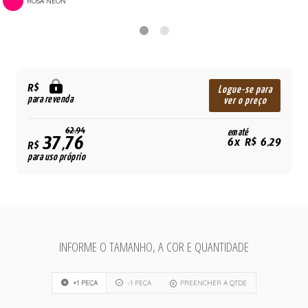
ROSA NEON
R$
Logue-se para
para revenda
ver o preço
62,94
em até
37,76
6x R$ 6,29
R$
para uso próprio
INFORME O TAMANHO, A COR E QUANTIDADE
+1 PEÇA
-1 PEÇA
PREENCHER A QTDE