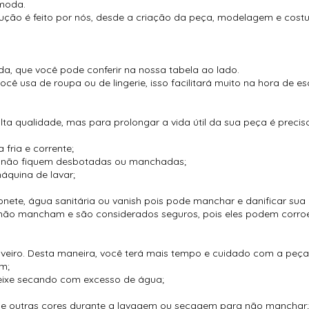
moda.
ução é feito por nós, desde a criação da peça, modelagem e cos
, que você pode conferir na nossa tabela ao lado.
usa de roupa ou de lingerie, isso facilitará muito na hora de esc
:
lta qualidade, mas para prolongar a vida útil da sua peça é preci
fria e corrente;
ue não fiquem desbotadas ou manchadas;
áquina de lavar;
nete, água sanitária ou vanish pois pode manchar e danificar sua
e não mancham e são considerados seguros, pois eles podem corroe
uveiro. Desta maneira, você terá mais tempo e cuidado com a peça,
m;
eixe secando com excesso de água;
 de outras cores durante a lavagem ou secagem para não manchar