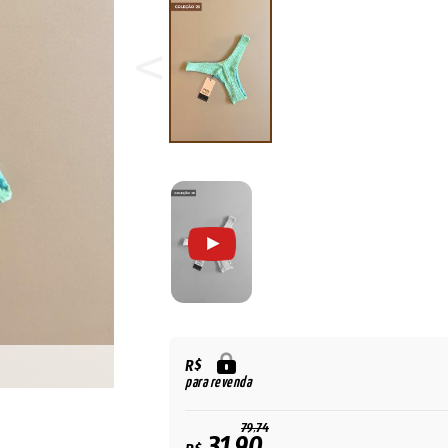
R$
para revenda
79,74