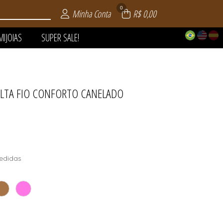
0
Minha Conta
R$ 0,00
MIJOIAS
SUPER SALE!
DELTA FIO CONFORTO CANELADO
 | VERÃO
AIA
LE!
OS
AS
S
S
edidas