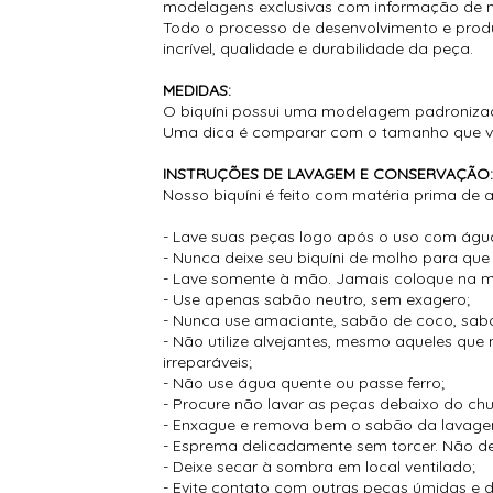
modelagens exclusivas com informação de 
Todo o processo de desenvolvimento e prod
incrível, qualidade e durabilidade da peça.
MEDIDAS:
O biquíni possui uma modelagem padronizada
Uma dica é comparar com o tamanho que você 
INSTRUÇÕES DE LAVAGEM E CONSERVAÇÃO
Nosso biquíni é feito com matéria prima de a
- Lave suas peças logo após o uso com água 
- Nunca deixe seu biquíni de molho para q
- Lave somente à mão. Jamais coloque na m
- Use apenas sabão neutro, sem exagero;
- Nunca use amaciante, sabão de coco, sabo
- Não utilize alvejantes, mesmo aqueles qu
irreparáveis;
- Não use água quente ou passe ferro;
- Procure não lavar as peças debaixo do ch
- Enxague e remova bem o sabão da lavage
- Esprema delicadamente sem torcer. Não d
- Deixe secar à sombra em local ventilado;
- Evite contato com outras peças úmidas e