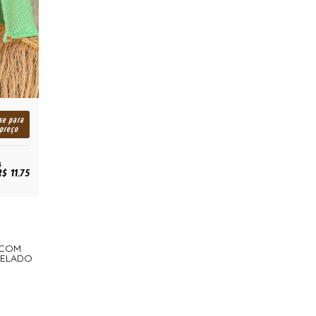
se para
 preço
$ 11,75
A COM
NELADO