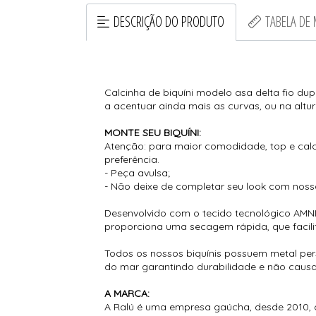
DESCRIÇÃO DO PRODUTO
TABELA DE
Calcinha de biquíni modelo asa delta fio du
a acentuar ainda mais as curvas, ou na altu
MONTE SEU BIQUÍNI:
Atenção: para maior comodidade, top e cal
preferência.
- Peça avulsa;
- Não deixe de completar seu look com nos
Desenvolvido com o tecido tecnológico AMNI
proporciona uma secagem rápida, que facili
Todos os nossos biquínis possuem metal per
do mar garantindo durabilidade e não causam
A MARCA:
A Ralú é uma empresa gaúcha, desde 2010, 