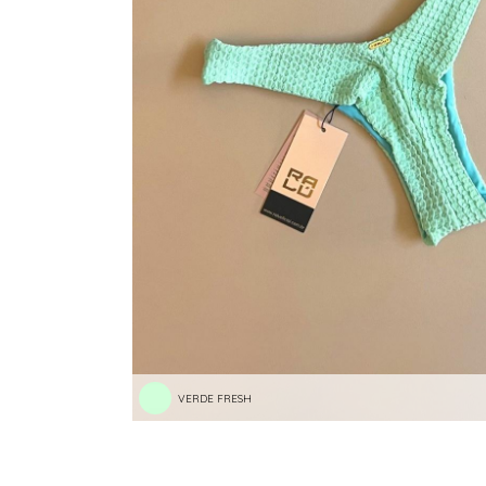
RASTEIRAS E PAPETES
ROUPÃO
SAÍDAS DE PRAIA
SANDÁLIAS
SHORTS E SAIAS
TÊNIS
TOP DE BIQUÍNI
TOP E CROPPEDS
TRICOTS
VESTIDOS
VERDE FRESH