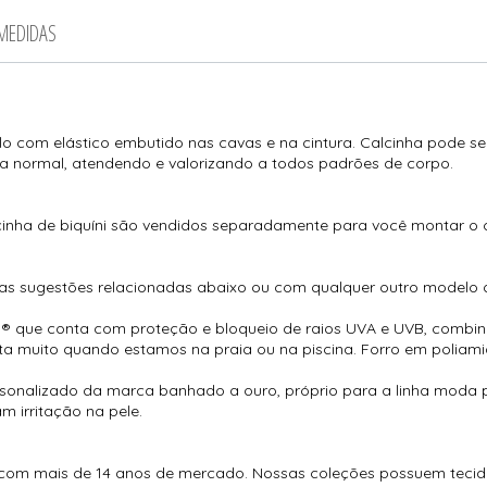
 MEDIDAS
plo com elástico embutido nas cavas e na cintura. Calcinha pode 
ra normal, atendendo e valorizando a todos padrões de corpo.
cinha de biquíni são vendidos separadamente para você montar o
sas sugestões relacionadas abaixo ou com qualquer outro modelo 
® que conta com proteção e bloqueio de raios UVA e UVB, combina
ta muito quando estamos na praia ou na piscina. Forro em poliami
sonalizado da marca banhado a ouro, próprio para a linha moda pr
 irritação na pele.
com mais de 14 anos de mercado. Nossas coleções possuem tecido