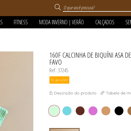
AS
FITNESS
MODA INVERNO | VERÃO
CALÇADOS
SE
 VERÃO
160F CALCINHA DE BIQUÍNI ASA 
TODOS DE MODA INVERNO
TODOS DE MODA PR
TODOS DE SUPER SA
TODOS DE CALÇAD
TODOS DE SEMIJOI
TODOS DE PIJAMA
TODOS DE FITNES
FAVO
FANTIL
Ref.: 37245
60 % OFF
Descrição do produto
Tabela de m
FANTIL