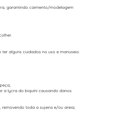
tura, garantindo caimento/modelagem
olher.
so ter alguns cuidados no uso e manuseio.
 peça;
r a lycra do biquíni causando danos
 removendo toda a sujeira e/ou areia;
;