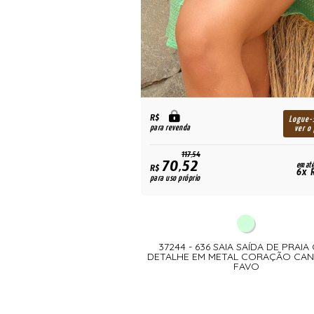
R$
Logue-
para revenda
ver o
117,54
70,52
em até
R$
6x R
para uso próprio
37244 - 636 SAIA SAÍDA DE PRAI
DETALHE EM METAL CORAÇÃO CA
FAVO