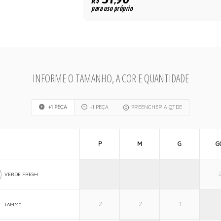
31,90
R$
para uso próprio
INFORME O TAMANHO, A COR E QUANTIDADE
+1 PEÇA
-1 PEÇA
PREENCHER A QTDE
P
M
G
G
VERDE FRESH
TAMMY