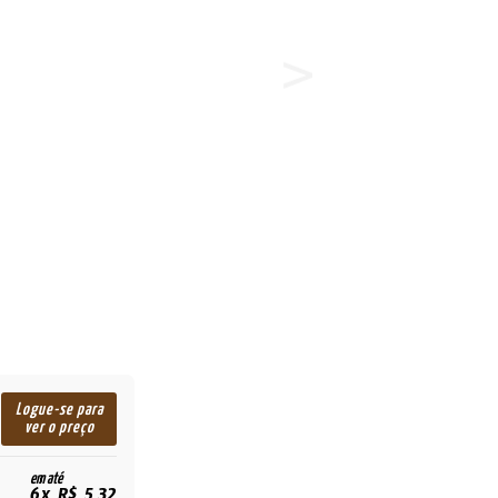
Logue-se para
ver o preço
em até