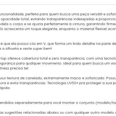
uncionalidade, perfeita para quem busca uma peça versátil e sofisti
e opacidade total, evitando transparências indesejadas e propor
odela o corpo e se ajusta perfeitamente à cintura, garantindo firm
alú acrescenta um toque elegante, enquanto o material flexível 
 é que ela possui cós em V, que forma um lindo detalhe na parte de
a silhueta e veste super bem!
e top oferece cobertura total e zero transparência, com uma tecnol
egurança para qualquer movimento. Ideal para quem busca um visu
ness precisa ter.
sui textura de canelado, extremamente macio e sofisticado. Possu
ura e evita transparências. Tecnologia UV50+ pra proteger a sua 
ápida.
vendidos separadamente para você montar o conjunto (modelo/ta
sas sugestões relacionadas abaixo ou com qualquer outro modelo 