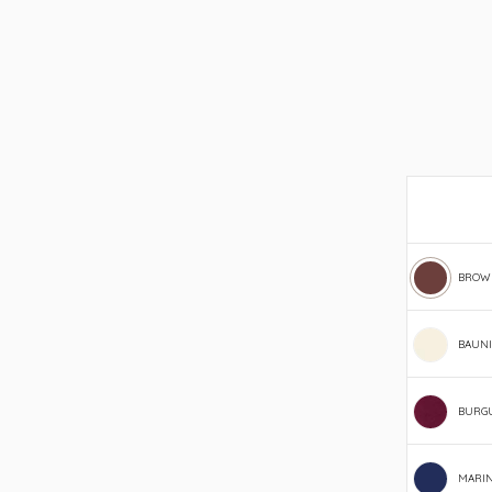
BROW
BAUN
BURG
MARI