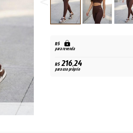
R$
para revenda
216,24
R$
para uso próprio