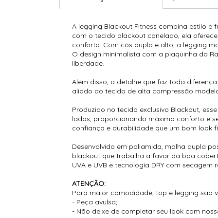
A legging Blackout Fitness combina estilo e f
com o tecido blackout canelado, ela oferec
conforto. Com cós duplo e alto, a legging m
O design minimalista com a plaquinha da R
liberdade.
Além disso, o detalhe que faz toda diferença
aliado ao tecido de alta compressão modela 
Produzido no tecido exclusivo Blackout, ess
lados, proporcionando máximo conforto e s
confiança e durabilidade que um bom look fit
Desenvolvido em poliamida, malha dupla pos
blackout que trabalha a favor da boa cobert
UVA e UVB e tecnologia DRY com secagem r
ATENÇÃO:
Para maior comodidade, top e legging são 
- Peça avulsa;
- Não deixe de completar seu look com nos