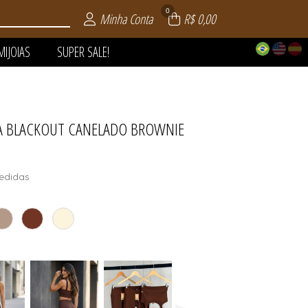
0
Minha Conta
R$ 0,00
MIJOIAS
SUPER SALE!
DA BLACKOUT CANELADO BROWNIE
 | VERÃO
AIA
LE!
OS
AS
S
S
edidas