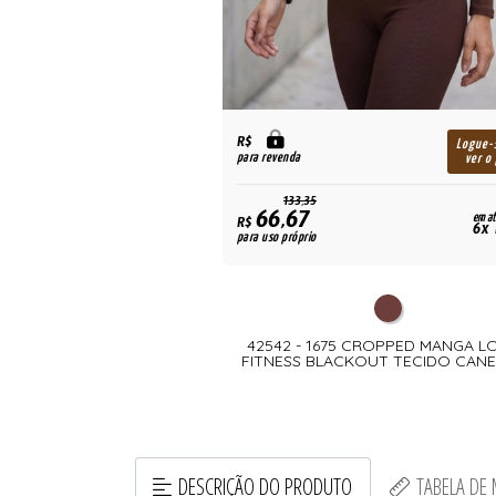
R$
Logue-
para revenda
ver o
133,35
66,67
em at
R$
6x 
para uso próprio
42542 - 1675 CROPPED MANGA 
FITNESS BLACKOUT TECIDO CAN
DESCRIÇÃO DO PRODUTO
TABELA DE