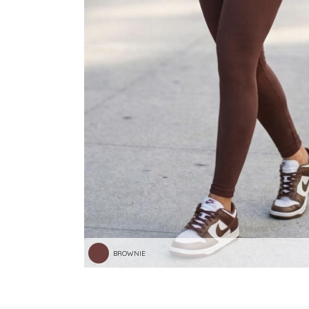
RASTEIRAS E PAPETES
ROUPÃO
SAÍDAS DE PRAIA
SANDÁLIAS
SHORTS E SAIAS
TÊNIS
TOP DE BIQUÍNI
TOP E CROPPEDS
TRICOTS
VESTIDOS
BROWNIE