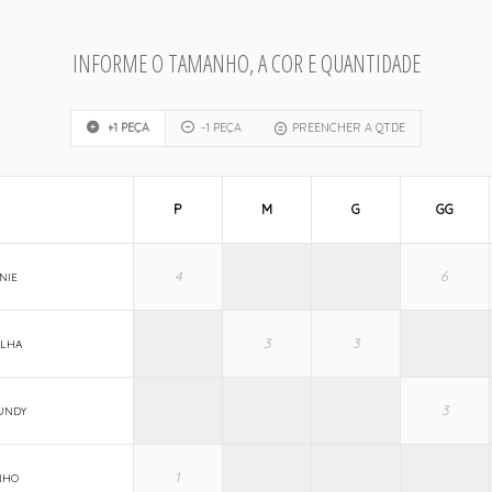
INFORME O TAMANHO, A COR E QUANTIDADE
+1 PEÇA
-1 PEÇA
PREENCHER A QTDE
P
M
G
GG
NIE
ILHA
UNDY
NHO