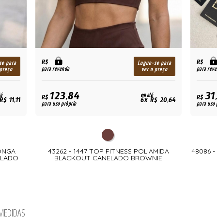
R$
R$
se para
Logue-se para
para revenda
para rev
 preço
ver o preço
123,84
31
é
em até
R$
R$
R$ 11,11
6x R$ 20,64
para uso próprio
para uso 
LONGA
43262 - 1447 TOP FITNESS POLIAMIDA
48086 
ELADO
BLACKOUT CANELADO BROWNIE
 MEDIDAS