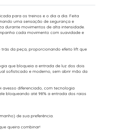
cada para os treinos e o dia a dia. Feita
cionando uma sensação de segurança e
eza durante movimentos de alta intensidade.
acompanha cada movimento com suavidade e
 trás da peça, proporcionando efeito lift que
ogia que bloqueia a entrada de luz dos dois
al sofisticado e moderno, sem abrir mão da
i avesso diferenciado, com tecnologia
pele bloqueando até 98% a entrada dos raios
manho) de sua preferência.
que queira combinar!