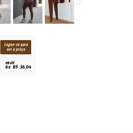
Logue-se para
ver o preço
em até
6x R$ 36,04