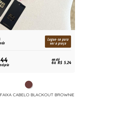
Logue-se para
enda
ver o preço
,44
em até
6x R$ 5,24
próprio
- FAIXA CABELO BLACKOUT BROWNIE