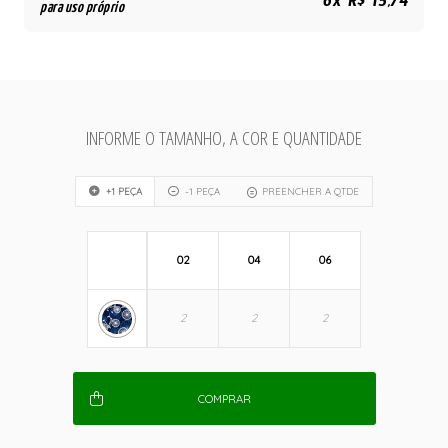
6x R$ 15,74
para uso próprio
INFORME O TAMANHO, A COR E QUANTIDADE
+1 PEÇA
-1 PEÇA
PREENCHER A QTDE
02
04
06
COMPRAR