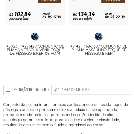
102,84
134,34
R$
em até
R$
em até
6x R$ 17,14
6x R$ 22,39
para uso próprio
para uso próprio
45923 - 14271429 CONJUNTO DE
47142 - 16861687 CONJUNTO DE
PIJAMA VERÃO JUVENIL TOQUE
PIJAMA MASCULINO TOQUE DE
DE PÊSSEGO BIKER 08 AO 14
PÊSSEGO BIKER
DESCRIÇÃO DO PRODUTO
TABELA DE MEDIDAS
Conjunto de pijama infantil unissex confeccionado em tecido toque de
pêssego, conhecido por sua maciez aveludada e leve apeluciado,
proporcionando noites de puro aconchego. Seu tecido de alta
tecnologia garante conforto, durabilidade e excelente elasticidade,
resultando em um caimento fluido e agradável ao corpo.