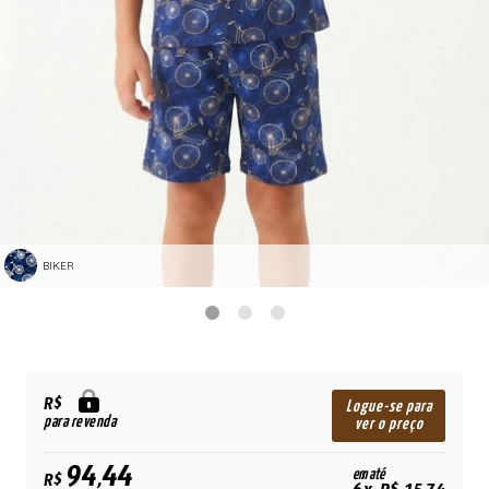
BIKER
R$
Logue-se para
para revenda
ver o preço
94,44
em até
R$