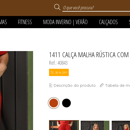
AMAS
FITNESS
MODA INVERNO | VERÃO
CALÇADOS
 VERÃO
1411 CALÇA MALHA RÚSTICA COM
TODOS DE MODA INVERNO
TODOS DE MODA PR
TODOS DE CALÇAD
TODOS DE SEMIJOI
TODOS DE PIJAMA
TODOS DE FITNES
TODOS DE OUTLE
Ref.: 40843
FANTIL
30 % OFF
Descrição do produto
Tabela de m