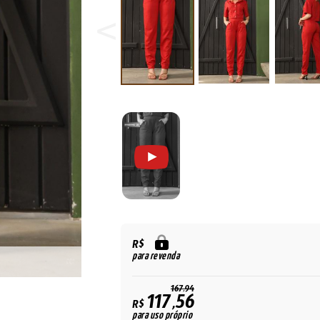
R$
para revenda
167,94
117,56
R$
para uso próprio