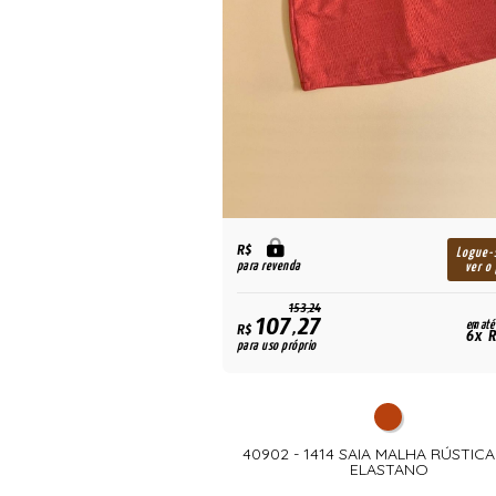
R$
Logue-
para revenda
ver o
153,24
107,27
em até
R$
6x R
para uso próprio
40902 - 1414 SAIA MALHA RÚSTIC
ELASTANO