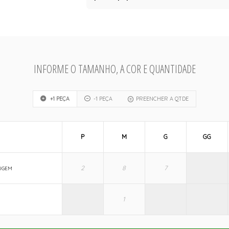
INFORME O TAMANHO, A COR E QUANTIDADE
+1 PEÇA
-1 PEÇA
PREENCHER A QTDE
P
M
G
GG
UGEM