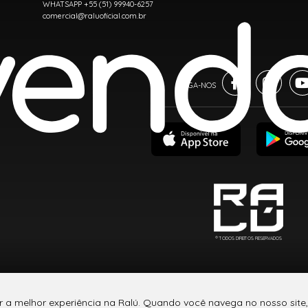
WHATSAPP +55 (51) 99940-6257
comercial@raluoficial.com.br
® TODOS DIREITOS RESERVADOS
r a melhor experiência na Ralú. Quando você navega no nosso site,