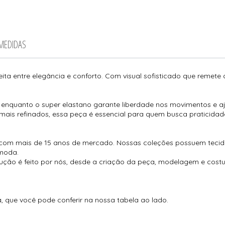
 MEDIDAS
eita entre elegância e conforto. Com visual sofisticado que remete a
 enquanto o super elastano garante liberdade nos movimentos e aju
ais refinados, essa peça é essencial para quem busca praticidade
com mais de 15 anos de mercado. Nossas coleções possuem tecido
moda.
ução é feito por nós, desde a criação da peça, modelagem e cos
que você pode conferir na nossa tabela ao lado.