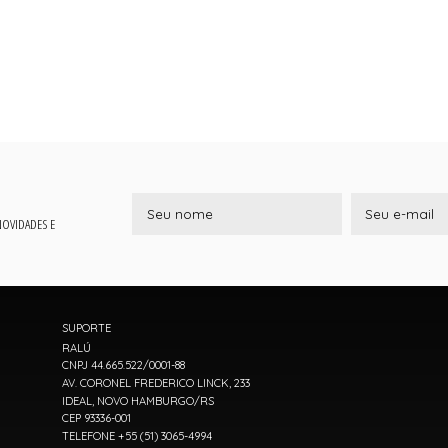
 NOVIDADES E
SUPORTE
RALÚ
CNPJ 44.665.522/0001-88
AV. CORONEL FREDERICO LINCK, 233
IDEAL, NOVO HAMBURGO/RS
CEP 93336-001
TELEFONE +55 (51) 3065-4994