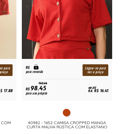
R$
se para
Logue-se para
para revenda
 preço
ver o preço
140,64
98,45
em até
R$
$ 17,88
6x R$ 16,41
para uso próprio
A COM
40982 - 1652 CAMISA CROPPED MANGA
CURTA MALHA RÚSTICA COM ELASTANO