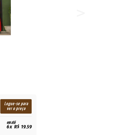
Logue-se para
ver o preço
em até
6x R$ 19,59