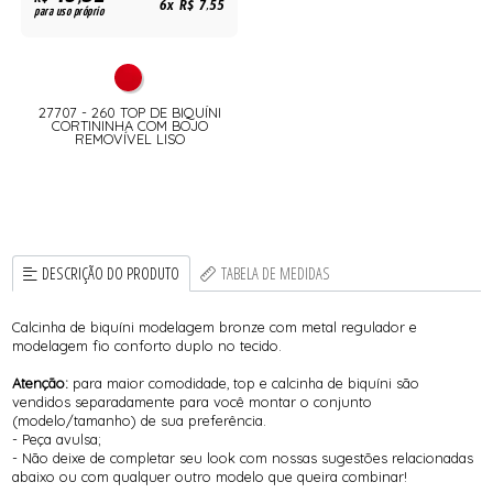
45,32
R$
6x R$ 7,55
para uso próprio
27707 - 260 TOP DE BIQUÍNI
CORTININHA COM BOJO
REMOVÍVEL LISO
DESCRIÇÃO DO PRODUTO
TABELA DE MEDIDAS
Calcinha de biquíni modelagem bronze com metal regulador e
modelagem fio conforto duplo no tecido.
Atenção:
para maior comodidade, top e calcinha de biquíni são
vendidos separadamente para você montar o conjunto
(modelo/tamanho) de sua preferência.
- Peça avulsa;
- Não deixe de completar seu look com nossas sugestões relacionadas
abaixo ou com qualquer outro modelo que queira combinar!