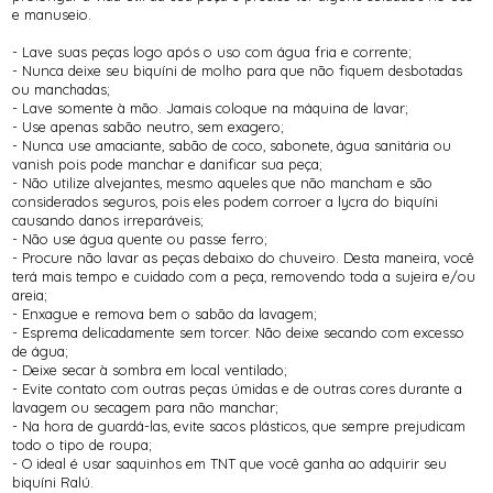
e manuseio.
- Lave suas peças logo após o uso com água fria e corrente;
- Nunca deixe seu biquíni de molho para que não fiquem desbotadas
ou manchadas;
- Lave somente à mão. Jamais coloque na máquina de lavar;
- Use apenas sabão neutro, sem exagero;
- Nunca use amaciante, sabão de coco, sabonete, água sanitária ou
vanish pois pode manchar e danificar sua peça;
- Não utilize alvejantes, mesmo aqueles que não mancham e são
considerados seguros, pois eles podem corroer a lycra do biquíni
causando danos irreparáveis;
- Não use água quente ou passe ferro;
- Procure não lavar as peças debaixo do chuveiro. Desta maneira, você
terá mais tempo e cuidado com a peça, removendo toda a sujeira e/ou
areia;
- Enxague e remova bem o sabão da lavagem;
- Esprema delicadamente sem torcer. Não deixe secando com excesso
de água;
- Deixe secar à sombra em local ventilado;
- Evite contato com outras peças úmidas e de outras cores durante a
lavagem ou secagem para não manchar;
- Na hora de guardá-las, evite sacos plásticos, que sempre prejudicam
todo o tipo de roupa;
- O ideal é usar saquinhos em TNT que você ganha ao adquirir seu
biquíni Ralú.