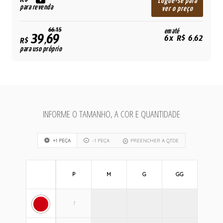
R$
Logue-se para
para revenda
ver o preço
66,15
em até
39,69
6x R$ 6,62
R$
para uso próprio
INFORME O TAMANHO, A COR E QUANTIDADE
+1 PEÇA
-1 PEÇA
PREENCHER A QTDE
P
M
G
GG