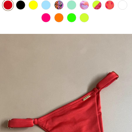
PIJAMA FEMININO
PIJAMA INFANTIL
PIJAMA MASCULINO
RASTEIRAS E PAPETES
ROUPÃO
SAÍDAS DE PRAIA
SANDÁLIAS
SHORTS E SAIAS
TÊNIS
TOP DE BIQUÍNI
TOP E CROPPEDS
TRICOTS
VESTIDOS