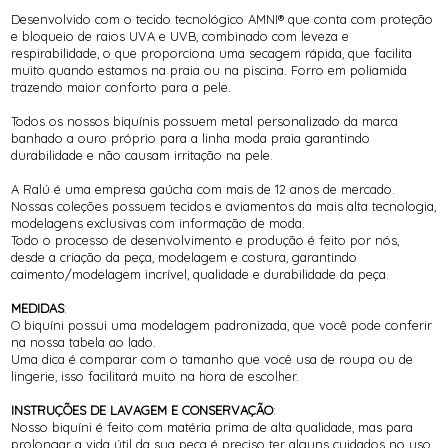
Desenvolvido com o tecido tecnológico AMNI® que conta com proteção
e bloqueio de raios UVA e UVB, combinado com leveza e
respirabilidade, o que proporciona uma secagem rápida, que facilita
muito quando estamos na praia ou na piscina. Forro em poliamida
trazendo maior conforto para a pele.
Todos os nossos biquínis possuem metal personalizado da marca
banhado a ouro próprio para a linha moda praia garantindo
durabilidade e não causam irritação na pele.
A Ralú é uma empresa gaúcha com mais de 12 anos de mercado.
Nossas coleções possuem tecidos e aviamentos da mais alta tecnologia,
modelagens exclusivas com informação de moda.
Todo o processo de desenvolvimento e produção é feito por nós,
desde a criação da peça, modelagem e costura, garantindo
caimento/modelagem incrível, qualidade e durabilidade da peça.
MEDIDAS
:
O biquíni possui uma modelagem padronizada, que você pode conferir
na nossa tabela ao lado.
Uma dica é comparar com o tamanho que você usa de roupa ou de
lingerie, isso facilitará muito na hora de escolher.
INSTRUÇÕES DE LAVAGEM E CONSERVAÇÃO
:
Nosso biquíni é feito com matéria prima de alta qualidade, mas para
prolongar a vida útil da sua peça é preciso ter alguns cuidados no uso