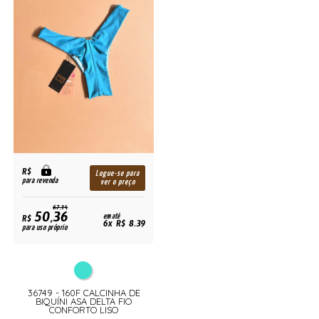
R$
Logue-se para
para revenda
ver o preço
67,14
50,36
R$
em até
6x R$ 8,39
para uso próprio
36749 - 160F CALCINHA DE
BIQUÍNI ASA DELTA FIO
CONFORTO LISO