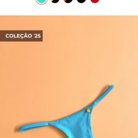
PIJAMA FEMININO
PIJAMA INFANTIL
PIJAMA MASCULINO
RASTEIRAS E PAPETES
ROUPÃO
SAÍDAS DE PRAIA
SANDÁLIAS
SHORTS E SAIAS
TÊNIS
TOP DE BIQUÍNI
TOP E CROPPEDS
TRICOTS
VESTIDOS