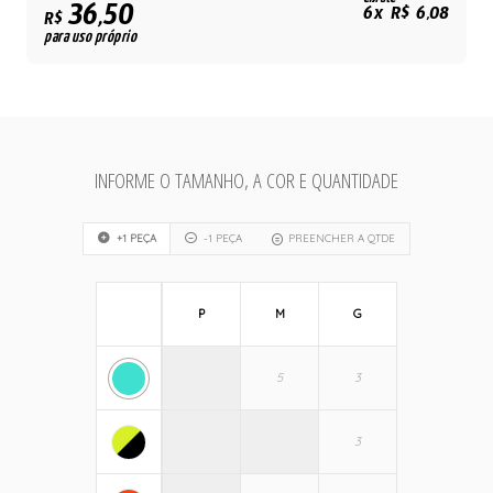
36,50
6x R$ 6,08
R$
para uso próprio
INFORME O TAMANHO, A COR E QUANTIDADE
+1 PEÇA
-1 PEÇA
PREENCHER A QTDE
P
M
G