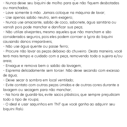
- Nunca deixe seu biquíni de molho para que não fiquem desbotadas
ou manchadas;
- Lave somente à mão. Jamais coloque na máquina de lavar;
- Use apenas sabão neutro, sem exagero;
- Nunca use amaciante, sabão de coco, sabonete, água sanitária ou
vanish pois pode manchar e danificar sua peça;
- Não utilize alvejantes, mesmo aqueles que não mancham e são
considerados seguros, pois eles podem corroer a lycra do biquíni
causando danos irreparáveis;
- Não use água quente ou passe ferro;
- Procure não lavar as peças debaixo do chuveiro. Desta maneira, você
terá mais tempo e cuidado com a peça, removendo toda a sujeira e/ou
areia;
- Enxague e remova bem o sabão da lavagem;
- Esprema delicadamente sem torcer. Não deixe secando com excesso
de água;
- Deixe secar à sombra em local ventilado;
- Evite contato com outras peças úmidas e de outras cores durante a
lavagem ou secagem para não manchar;
- Na hora de guardá-las, evite sacos plásticos, que sempre prejudicam
todo o tipo de roupa;
- O ideal é usar saquinhos em TNT que você ganha ao adquirir seu
biquíni Ralú.