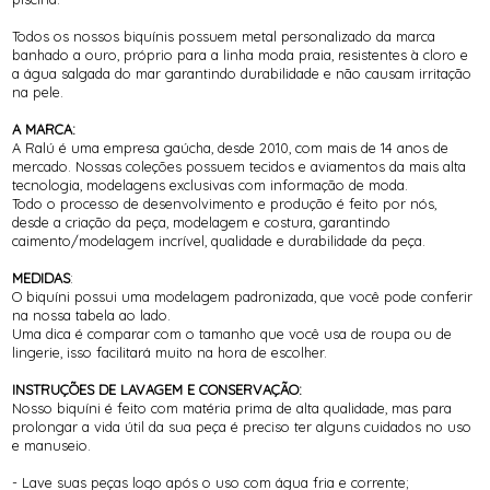
Todos os nossos biquínis possuem metal personalizado da marca
banhado a ouro, próprio para a linha moda praia, resistentes à cloro e
a água salgada do mar garantindo durabilidade e não causam irritação
na pele.
A MARCA:
A Ralú é uma empresa gaúcha, desde 2010, com mais de 14 anos de
mercado. Nossas coleções possuem tecidos e aviamentos da mais alta
tecnologia, modelagens exclusivas com informação de moda.
Todo o processo de desenvolvimento e produção é feito por nós,
desde a criação da peça, modelagem e costura, garantindo
caimento/modelagem incrível, qualidade e durabilidade da peça.
MEDIDAS
:
O biquíni possui uma modelagem padronizada, que você pode conferir
na nossa tabela ao lado.
Uma dica é comparar com o tamanho que você usa de roupa ou de
lingerie, isso facilitará muito na hora de escolher.
INSTRUÇÕES DE LAVAGEM E CONSERVAÇÃO:
Nosso biquíni é feito com matéria prima de alta qualidade, mas para
prolongar a vida útil da sua peça é preciso ter alguns cuidados no uso
e manuseio.
- Lave suas peças logo após o uso com água fria e corrente;