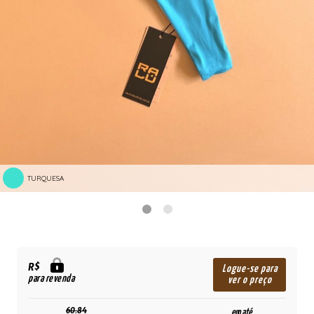
TURQUESA
R$
Logue-se para
para revenda
ver o preço
60,84
em até