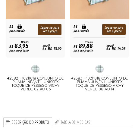
R$
R$
Logue-se para
Logue-se para
para revenda
para revenda
ver o preço
ver o preço
104,94
112,35
83,95
89,88
R$
em até
R$
em até
6x R$ 13,99
6x R$ 14,98
para uso próprio
para uso próprio
42582 - 10211018 CONJUNTO DE
42583 - 10211018 CONJUNTO DE
PIJAMA INFANTIL UNISSEX
PIJAMA JUVENIL UNISSEX
TOQUE DE PÊSSEGO VICHY
TOQUE DE PÊSSEGO VICHY
VERDE 02 AO 06
VERDE 08 AO 14
DESCRIÇÃO DO PRODUTO
TABELA DE MEDIDAS