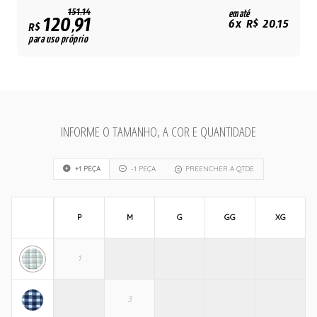
151,14
em até
120,91
6x R$ 20,15
R$
para uso próprio
INFORME O TAMANHO, A COR E QUANTIDADE
+1 PEÇA
-1 PEÇA
PREENCHER A QTDE
P
M
G
GG
XG