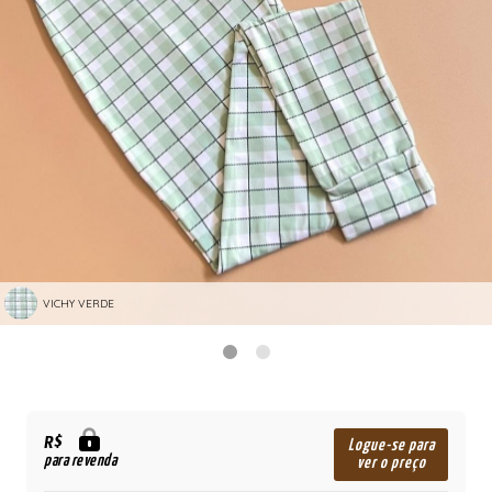
VICHY VERDE
R$
Logue-se para
para revenda
ver o preço