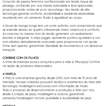
Conjunto de pijama feminino confeccionado em tecido toque de
pêssego, conhecido por sua maciez aveludada e leve apeluciado,
proporcionando noites de puro aconchego. Seu tecido de alta
tecnologia garante conforto, durabilidade e excelente elasticidade,
resultando em um caimento fluido e agradável ao corpo.
A blusa de manga longa tem um corte soltinho, com comprimento que
se estende abaixo do quadril, oferecendo maior cobertura e conforto.
As costuras no mesmo tom do tecido garantem um acabamento
discreto e elegante. A calça jogger, apresenta punhos ajustados e cós
com elástico delicadamente costurado para proporcionar um ajuste
firme sem apertar, garantindo liberdade de movimentos e um descanso
tranquilo.
COMBINE COM OS FILHOS:
A linha da estampa possui conjuntos para a mãe & filhos(as)! Confira
na seção de produtos relacionados.
A MARCA:
A Ralú é uma empresa gaúcha, desde 2010, com mais de 15 anos de
mercado. Nossas coleções possuem tecidos e aviamentos da mais alta
tecnologia, modelagens exclusivas com informação de moda.
Todo o processo de desenvolvimento e produção é feito por nós,
desde a criação da peça, modelagem e costura, garantindo
caimento/modelagem incrível, qualidade e durabilidade da peça.