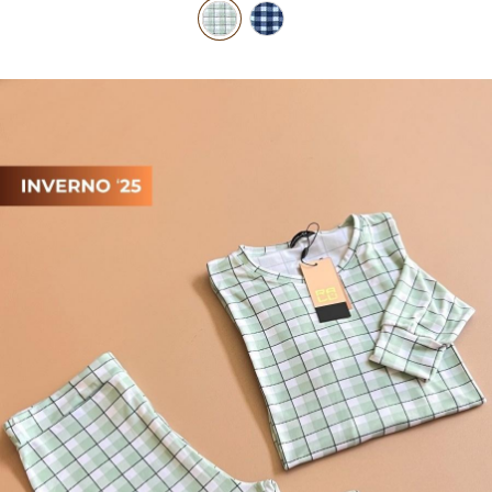
PIJAMA FEMININO
PIJAMA INFANTIL
PIJAMA MASCULINO
RASTEIRAS E PAPETES
ROUPÃO
SAÍDAS DE PRAIA
SANDÁLIAS
SHORTS E SAIAS
TÊNIS
TOP DE BIQUÍNI
TOP E CROPPEDS
TRICOTS
VESTIDOS