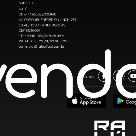
SUPORTE
RALÚ
CNPJ 44.665.522/0001-88
AV. CORONEL FREDERICO LINCK, 233
IDEAL, NOVO HAMBURGO/RS
CEP 93336-001
TELEFONE +55 (51) 3065-4994
WHATSAPP +55 (51) 99940-6257
comercial@raluoficial.com.br