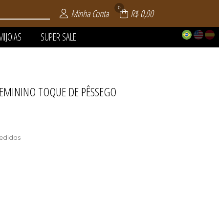
0
Minha Conta
R$ 0,00
MIJOIAS
SUPER SALE!
FEMININO TOQUE DE PÊSSEGO
 | VERÃO
AIA
LE!
OS
AS
S
S
edidas