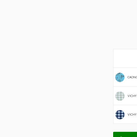
CAON
VICHY
VICHY