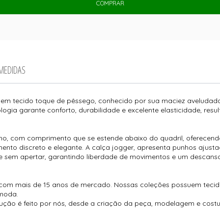
COMPRAR
 MEDIDAS
em tecido toque de pêssego, conhecido por sua maciez aveludada
logia garante conforto, durabilidade e excelente elasticidade, res
ho, com comprimento que se estende abaixo do quadril, oferecendo
o discreto e elegante. A calça jogger, apresenta punhos ajusta
e sem apertar, garantindo liberdade de movimentos e um descanso 
com mais de 15 anos de mercado. Nossas coleções possuem tecido
moda.
ução é feito por nós, desde a criação da peça, modelagem e cos