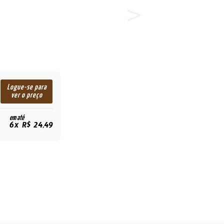
Logue-se para
ver o preço
em até
6x R$ 24,49