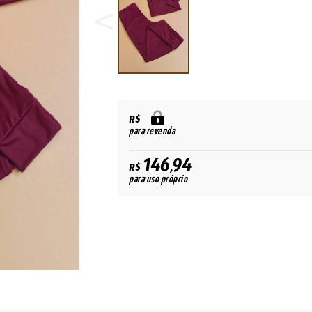
R$
para revenda
146,94
R$
para uso próprio