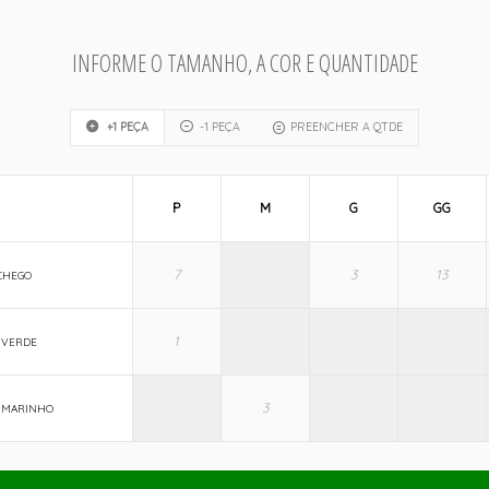
INFORME O TAMANHO, A COR E QUANTIDADE
+1 PEÇA
-1 PEÇA
PREENCHER A QTDE
P
M
G
GG
CHEGO
 VERDE
 MARINHO