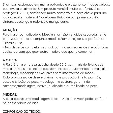
Short confeccionado em malha poliamida e elastano, com toque gelado,
boa leveza e caimento. Um produto versátil, muito confortável com
proteção UV 50+, conferindo muito conforto é a peça chave para um
look casual e moderno! Modelagem fluída de comprimento até a
cintura, possui gola redonda e manga curta.
ATENÇÃO:
Para maior comodidade, a blusa e short são vendidos separadamente
para você montar o conjunto (modelo/tamanho) de sua preferência.
- Peça avulsa;
- Não deixe de completar seu look com nossas sugestões relacionadas
abaixo ou com qualquer outro modelo que queira combinar!
A MARCA:
A Ralú é uma empresa gaúcha, desde 2010, com mais de 16 anos de
mercado. Nossas coleções possuem tecidos e aviamentos da mais alta
tecnologia, modelagens exclusivas com informação de moda.
Todo o processo de desenvolvimento e produção é feito por nós,
desde a criação da peça, modelagem e costura, garantindo
caimento/modelagem incrível, qualidade e durabilidade da peça.
MEDIDAS:
A peça possui uma modelagem padronizada, que você pode conferir
na nossa tabela ao lado.
COMPOSIÇÃO DO TECIDO: