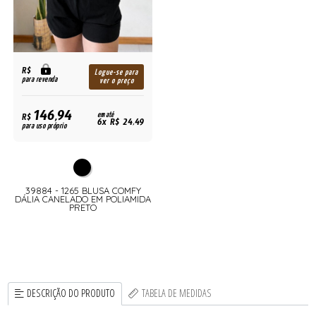
R$
Logue-se para
para revenda
ver o preço
146,94
R$
em até
6x R$ 24,49
para uso próprio
39884 - 1265 BLUSA COMFY
DÁLIA CANELADO EM POLIAMIDA
PRETO
DESCRIÇÃO DO PRODUTO
TABELA DE MEDIDAS