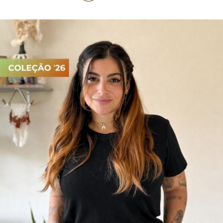
PIJAMA FEMININO
PIJAMA INFANTIL
PIJAMA MASCULINO
RASTEIRAS E PAPETES
ROUPÃO
SAÍDAS DE PRAIA
SANDÁLIAS
SHORTS E SAIAS
TÊNIS
TOP DE BIQUÍNI
TOP E CROPPEDS
TRICOTS
VESTIDOS