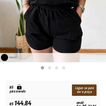
PRETO
R$
Logue-se para
para revenda
ver o preço
144,84
em até
R$