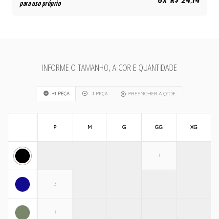
6x R$ 24,14
para uso próprio
INFORME O TAMANHO, A COR E QUANTIDADE
+1 PEÇA
-1 PEÇA
PREENCHER A QTDE
P
M
G
GG
XG