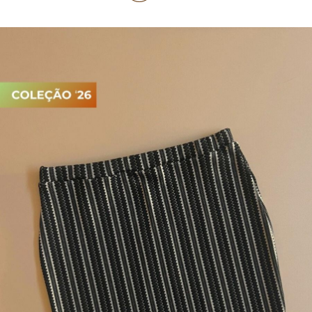
PIJAMA FEMININO
PIJAMA INFANTIL
PIJAMA MASCULINO
RASTEIRAS E PAPETES
ROUPÃO
SAÍDAS DE PRAIA
SANDÁLIAS
SHORTS E SAIAS
TÊNIS
TOP DE BIQUÍNI
TOP E CROPPEDS
TRICOTS
VESTIDOS