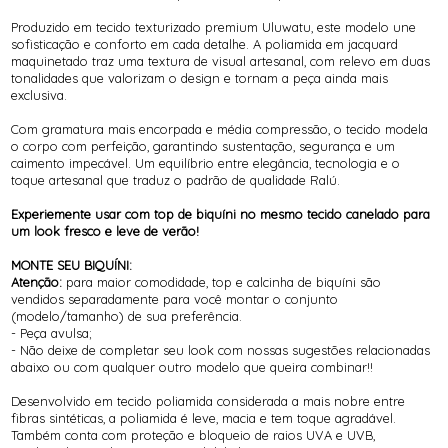
Produzido em tecido texturizado premium Uluwatu, este modelo une
sofisticação e conforto em cada detalhe. A poliamida em jacquard
maquinetado traz uma textura de visual artesanal, com relevo em duas
tonalidades que valorizam o design e tornam a peça ainda mais
exclusiva.
Com gramatura mais encorpada e média compressão, o tecido modela
o corpo com perfeição, garantindo sustentação, segurança e um
caimento impecável. Um equilíbrio entre elegância, tecnologia e o
toque artesanal que traduz o padrão de qualidade Ralú.
Experiemente usar com top de biquíni no mesmo tecido canelado para
um look fresco e leve de verão!
MONTE SEU BIQUÍNI:
Atenção:
para maior comodidade, top e calcinha de biquíni são
vendidos separadamente para você montar o conjunto
(modelo/tamanho) de sua preferência.
- Peça avulsa;
- Não deixe de completar seu look com nossas sugestões relacionadas
abaixo ou com qualquer outro modelo que queira combinar!!
Desenvolvido em tecido poliamida considerada a mais nobre entre
fibras sintéticas, a poliamida é leve, macia e tem toque agradável.
Também conta com proteção e bloqueio de raios UVA e UVB,