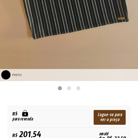
PRETO
R$
Logue-se para
para revenda
ver o preço
201,54
em até
R$