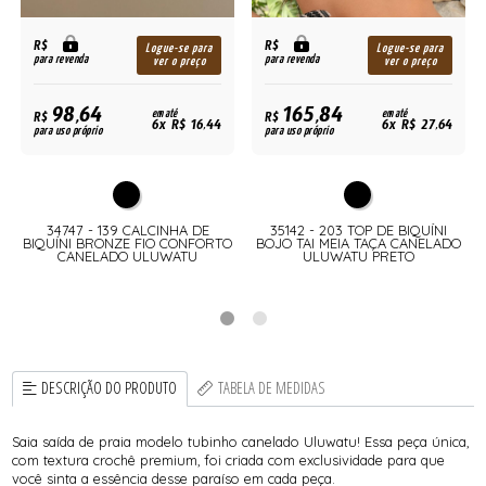
R$
R$
Logue-se para
Logue-se para
para revenda
para revenda
ver o preço
ver o preço
98,64
165,84
R$
em até
R$
em até
6x R$ 16,44
6x R$ 27,64
para uso próprio
para uso próprio
34747 - 139 CALCINHA DE
35142 - 203 TOP DE BIQUÍNI
O
BIQUÍNI BRONZE FIO CONFORTO
BOJO TAI MEIA TAÇA CANELADO
CANELADO ULUWATU
ULUWATU PRETO
DESCRIÇÃO DO PRODUTO
TABELA DE MEDIDAS
Saia saída de praia modelo tubinho canelado Uluwatu! Essa peça única,
com textura crochê premium, foi criada com exclusividade para que
você sinta a essência desse paraíso em cada peça.