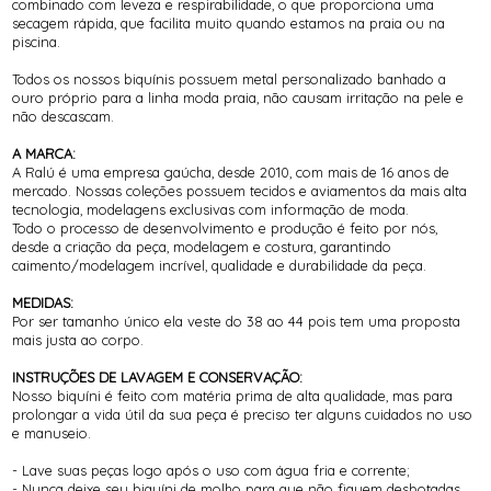
combinado com leveza e respirabilidade, o que proporciona uma
secagem rápida, que facilita muito quando estamos na praia ou na
piscina.
Todos os nossos biquínis possuem metal personalizado banhado a
ouro próprio para a linha moda praia, não causam irritação na pele e
não descascam.
A MARCA:
A Ralú é uma empresa gaúcha, desde 2010, com mais de 16 anos de
mercado. Nossas coleções possuem tecidos e aviamentos da mais alta
tecnologia, modelagens exclusivas com informação de moda.
Todo o processo de desenvolvimento e produção é feito por nós,
desde a criação da peça, modelagem e costura, garantindo
caimento/modelagem incrível, qualidade e durabilidade da peça.
MEDIDAS:
Por ser tamanho único ela veste do 38 ao 44 pois tem uma proposta
mais justa ao corpo.
INSTRUÇÕES DE LAVAGEM E CONSERVAÇÃO:
Nosso biquíni é feito com matéria prima de alta qualidade, mas para
prolongar a vida útil da sua peça é preciso ter alguns cuidados no uso
e manuseio.
- Lave suas peças logo após o uso com água fria e corrente;
- Nunca deixe seu biquíni de molho para que não fiquem desbotadas