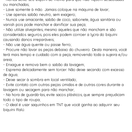
ou manchadas;
- Lave somente à mão. Jamais coloque na máquina de lavar;
- Use apenas sabão neutro, sem exagero;
- Nunca use amaciante, sabão de coco, sabonete, água sanitária ou
vanish pois pode manchar e danificar sua peça;
- Não utilize alvejantes, mesmo aqueles que não mancham e são
considerados seguros, pois eles podem corroer a lycra do biquíni
causando danos irreparáveis;
- Não use água quente ou passe ferro;
- Procure não lavar as peças debaixo do chuveiro. Desta maneira, você
terá mais tempo e cuidado com a peça, removendo toda a sujeira e/ou
areia;
- Enxague e remova bem o sabão da lavagem;
- Esprema delicadamente sem torcer. Não deixe secando com excesso
de água;
- Deixe secar à sombra em local ventilado;
- Evite contato com outras peças úmidas e de outras cores durante a
lavagem ou secagem para não manchar;
- Na hora de guardá-las, evite sacos plásticos, que sempre prejudicam
todo o tipo de roupa;
- O ideal é usar saquinhos em TNT que você ganha ao adquirir seu
biquíni Ralú.