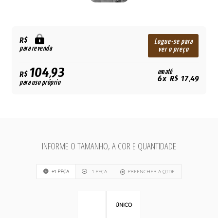
R$
Logue-se para
para revenda
ver o preço
104,93
em até
R$
6x R$ 17,49
para uso próprio
INFORME O TAMANHO, A COR E QUANTIDADE
+1 PEÇA
-1 PEÇA
PREENCHER A QTDE
ÚNICO