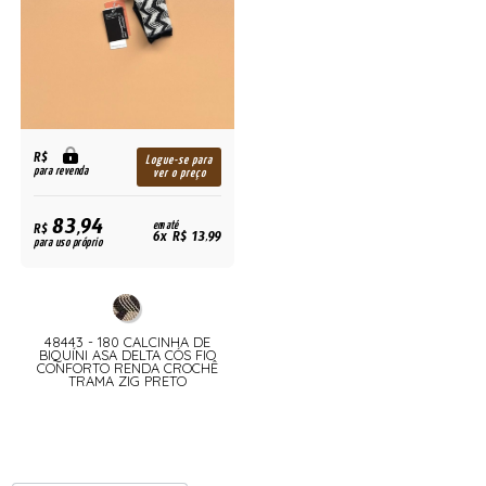
R$
Logue-se para
para revenda
ver o preço
83,94
R$
em até
6x R$ 13,99
para uso próprio
48443 - 180 CALCINHA DE
BIQUÍNI ASA DELTA CÓS FIO
CONFORTO RENDA CROCHÊ
TRAMA ZIG PRETO