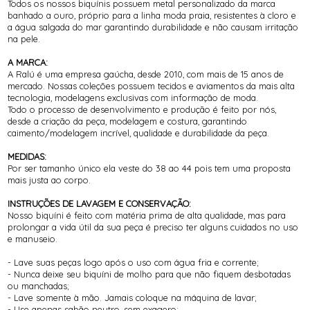
Todos os nossos biquínis possuem metal personalizado da marca
banhado a ouro, próprio para a linha moda praia, resistentes à cloro e
a água salgada do mar garantindo durabilidade e não causam irritação
na pele.
A MARCA:
A Ralú é uma empresa gaúcha, desde 2010, com mais de 15 anos de
mercado. Nossas coleções possuem tecidos e aviamentos da mais alta
tecnologia, modelagens exclusivas com informação de moda.
Todo o processo de desenvolvimento e produção é feito por nós,
desde a criação da peça, modelagem e costura, garantindo
caimento/modelagem incrível, qualidade e durabilidade da peça.
MEDIDAS:
Por ser tamanho único ela veste do 38 ao 44 pois tem uma proposta
mais justa ao corpo.
INSTRUÇÕES DE LAVAGEM E CONSERVAÇÃO:
Nosso biquíni é feito com matéria prima de alta qualidade, mas para
prolongar a vida útil da sua peça é preciso ter alguns cuidados no uso
e manuseio.
- Lave suas peças logo após o uso com água fria e corrente;
- Nunca deixe seu biquíni de molho para que não fiquem desbotadas
ou manchadas;
- Lave somente à mão. Jamais coloque na máquina de lavar;
- Use apenas sabão neutro, sem exagero;