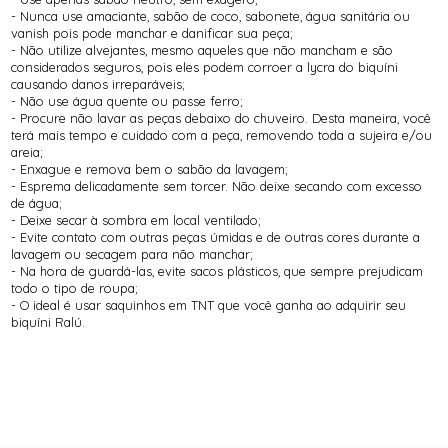
- Nunca use amaciante, sabão de coco, sabonete, água sanitária ou
vanish pois pode manchar e danificar sua peça;
- Não utilize alvejantes, mesmo aqueles que não mancham e são
considerados seguros, pois eles podem corroer a lycra do biquíni
causando danos irreparáveis;
- Não use água quente ou passe ferro;
- Procure não lavar as peças debaixo do chuveiro. Desta maneira, você
terá mais tempo e cuidado com a peça, removendo toda a sujeira e/ou
areia;
- Enxague e remova bem o sabão da lavagem;
- Esprema delicadamente sem torcer. Não deixe secando com excesso
de água;
- Deixe secar à sombra em local ventilado;
- Evite contato com outras peças úmidas e de outras cores durante a
lavagem ou secagem para não manchar;
- Na hora de guardá-las, evite sacos plásticos, que sempre prejudicam
todo o tipo de roupa;
- O ideal é usar saquinhos em TNT que você ganha ao adquirir seu
biquíni Ralú.