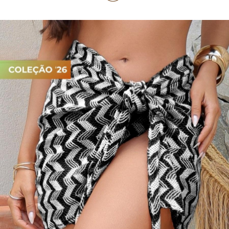
PIJAMA FEMININO
PIJAMA INFANTIL
PIJAMA MASCULINO
RASTEIRAS E PAPETES
ROUPÃO
SAÍDAS DE PRAIA
SANDÁLIAS
SHORTS E SAIAS
TÊNIS
TOP DE BIQUÍNI
TOP E CROPPEDS
TRICOTS
VESTIDOS