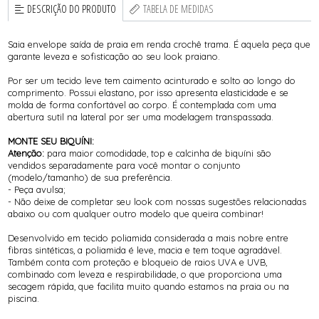
DESCRIÇÃO DO PRODUTO
TABELA DE MEDIDAS
Saia envelope saída de praia em renda crochê trama. É aquela peça que
garante leveza e sofisticação ao seu look praiano.
Por ser um tecido leve tem caimento acinturado e solto ao longo do
comprimento. Possui elastano, por isso apresenta elasticidade e se
molda de forma confortável ao corpo. É contemplada com uma
abertura sutil na lateral por ser uma modelagem transpassada.
MONTE SEU BIQUÍNI:
Atenção:
para maior comodidade, top e calcinha de biquíni são
vendidos separadamente para você montar o conjunto
(modelo/tamanho) de sua preferência.
- Peça avulsa;
- Não deixe de completar seu look com nossas sugestões relacionadas
abaixo ou com qualquer outro modelo que queira combinar!
Desenvolvido em tecido poliamida considerada a mais nobre entre
fibras sintéticas, a poliamida é leve, macia e tem toque agradável.
Também conta com proteção e bloqueio de raios UVA e UVB,
combinado com leveza e respirabilidade, o que proporciona uma
secagem rápida, que facilita muito quando estamos na praia ou na
piscina.